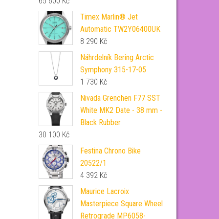
65 600
Kč
Timex Marlin® Jet
Automatic TW2Y06400UK
8 290
Kč
Náhrdelník Bering Arctic
Symphony 315-17-05
1 730
Kč
Nivada Grenchen F77 SST
White MK2 Date - 38 mm -
Black Rubber
30 100
Kč
Festina Chrono Bike
20522/1
4 392
Kč
Maurice Lacroix
Masterpiece Square Wheel
Retrograde MP6058-