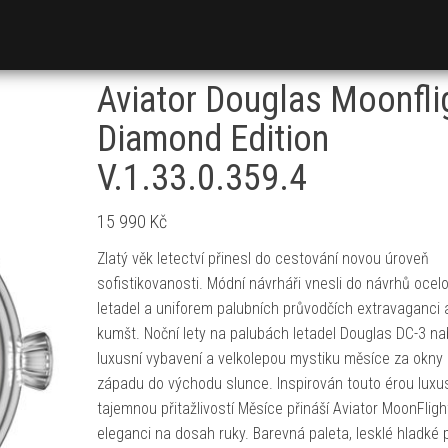
Aviator Douglas Moonfli
Diamond Edition
V.1.33.0.359.4
15 990
Kč
Zlatý věk letectví přinesl do cestování novou úroveň
sofistikovanosti. Módní návrháři vnesli do návrhů ocel
letadel a uniforem palubních průvodčích extravaganci 
kumšt. Noční lety na palubách letadel Douglas DC-3 na
luxusní vybavení a velkolepou mystiku měsíce za okny
západu do východu slunce. Inspirován touto érou luxu
tajemnou přitažlivostí Měsíce přináší Aviator MoonFligh
eleganci na dosah ruky. Barevná paleta, lesklé hladké