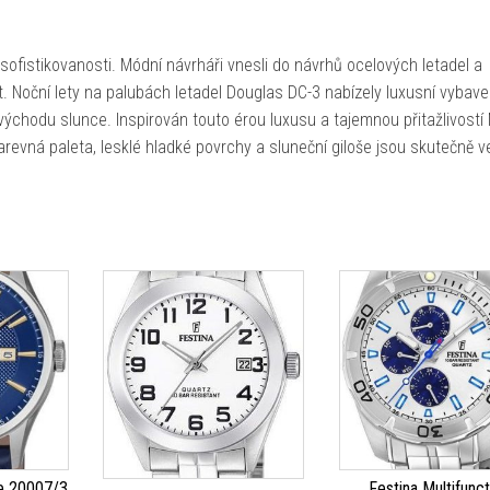
 sofistikovanosti. Módní návrháři vnesli do návrhů ocelových letadel a
 Noční lety na palubách letadel Douglas DC-3 nabízely luxusní vybave
ýchodu slunce. Inspirován touto érou luxusu a tajemnou přitažlivostí
arevná paleta, lesklé hladké povrchy a sluneční giloše jsou skutečně v
e 20007/3
Festina Multifunct