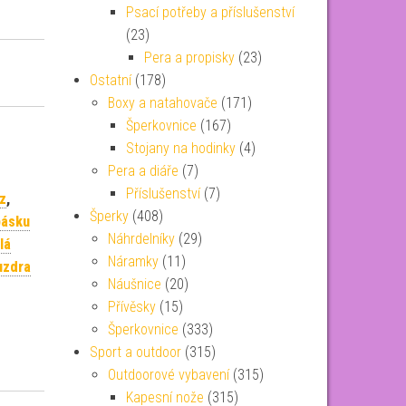
Psací potřeby a příslušenství
(23)
Pera a propisky
(23)
Ostatní
(178)
Boxy a natahovače
(171)
Šperkovnice
(167)
Stojany na hodinky
(4)
Pera a diáře
(7)
Příslušenství
(7)
z
,
Šperky
(408)
pásku
Náhrdelníky
(29)
lá
Náramky
(11)
uzdra
Náušnice
(20)
Přívěsky
(15)
Šperkovnice
(333)
Sport a outdoor
(315)
Outdoorové vybavení
(315)
Kapesní nože
(315)