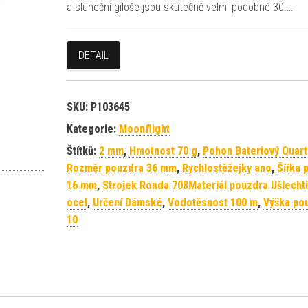
a sluneční giloše jsou skutečně velmi podobné 30.…
DETAIL
SKU:
P103645
Kategorie:
Moonflight
Štítků:
2 mm
,
Hmotnost 70 g
,
Pohon Bateriový Quart
Rozměr pouzdra 36 mm
,
Rychlostěžejky ano
,
Šířka 
16 mm
,
Strojek Ronda 708Materiál pouzdra Ušlechti
ocel
,
Určení Dámské
,
Vodotěsnost 100 m
,
Výška po
10