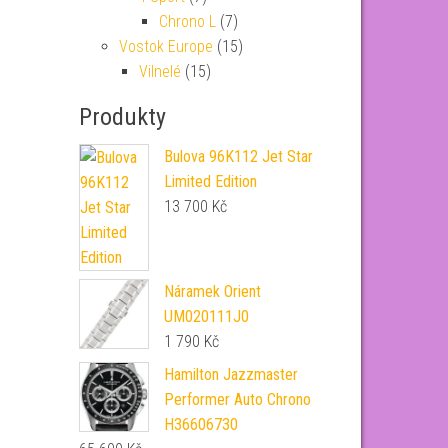
Chrono L
(7)
Vostok Europe
(15)
Vilnelé
(15)
Produkty
Bulova 96K112 Jet Star
Limited Edition
13 700
Kč
Náramek Orient
UM020111J0
1 790
Kč
Hamilton Jazzmaster
Performer Auto Chrono
H36606730