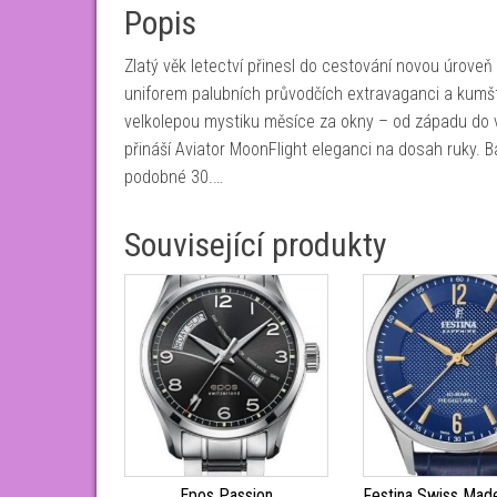
Popis
Zlatý věk letectví přinesl do cestování novou úroveň
uniforem palubních průvodčích extravaganci a kumšt.
velkolepou mystiku měsíce za okny – od západu do v
přináší Aviator MoonFlight eleganci na dosah ruky. B
podobné 30.…
Související produkty
Epos Passion
Festina Swiss Mad