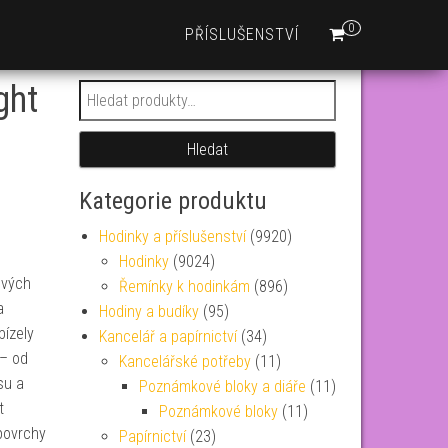
0
PŘÍSLUŠENSTVÍ
ght
Hledat:
Hledat
Kategorie produktu
Hodinky a příslušenství
(9920)
Hodinky
(9024)
ových
Řemínky k hodinkám
(896)
a
Hodiny a budíky
(95)
bízely
Kancelář a papírnictví
(34)
 – od
Kancelářské potřeby
(11)
su a
Poznámkové bloky a diáře
(11)
t
Poznámkové bloky
(11)
 povrchy
Papírnictví
(23)