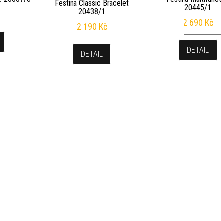
Festina Classic Bracelet
20445/1
20438/1
č
2 690
Kč
2 190
Kč
DETAIL
DETAIL