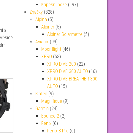
Kapesní nože
(197)
Značky
(328)
Alpina
(5)
Alpiner
(5)
ní a
Alpiner Solarmetre
(5)
 Měsíce
Aviator
(99)
elmi
Moonflight
(46)
XPRO
(53)
XPRO DIVE 200
(22)
XPRO DIVE 300 AUTO
(16)
XPRO DIVE BREATHER 300
AUTO
(15)
Biatec
(9)
Magnifique
(9)
Garmin
(24)
Bounce 2
(2)
Fenix
(6)
Fenix 8 Pro
(6)