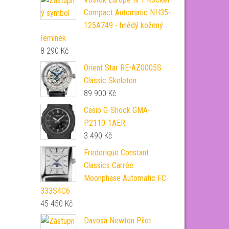
Compact Automatic NH35-
125A749 - hnědý kožený
řemínek
8 290
Kč
Orient Star RE-AZ0005S
Classic Skeleton
89 900
Kč
Casio G-Shock GMA-
P2110-1AER
3 490
Kč
Frederique Constant
Classics Carrée
Moonphase Automatic FC-
333S4C6
45 450
Kč
Davosa Newton Pilot