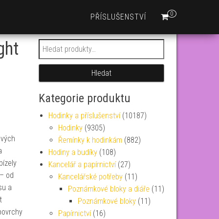
0
PŘÍSLUŠENSTVÍ
ght
Hledat:
Hledat
Kategorie produktu
Hodinky a příslušenství
(10187)
Hodinky
(9305)
ových
Řemínky k hodinkám
(882)
a
Hodiny a budíky
(108)
bízely
Kancelář a papírnictví
(27)
 – od
Kancelářské potřeby
(11)
su a
Poznámkové bloky a diáře
(11)
t
Poznámkové bloky
(11)
 povrchy
Papírnictví
(16)