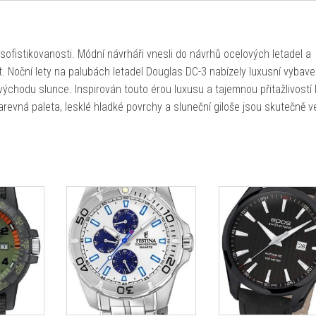
 sofistikovanosti. Módní návrháři vnesli do návrhů ocelových letadel a
 Noční lety na palubách letadel Douglas DC-3 nabízely luxusní vybave
ýchodu slunce. Inspirován touto érou luxusu a tajemnou přitažlivostí
arevná paleta, lesklé hladké povrchy a sluneční giloše jsou skutečně v