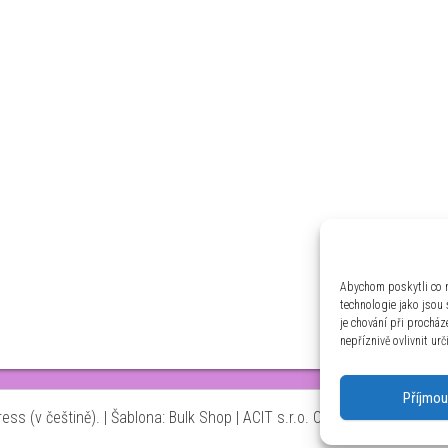
Abychom poskytli co n
technologie jako jsou
je chování při prochá
nepříznivě ovlivnit urč
Příjmou
ss (v češtině).
|
Šablona: Bulk Shop
| ACIT s.r.o. Chodovská 228/3 Pr