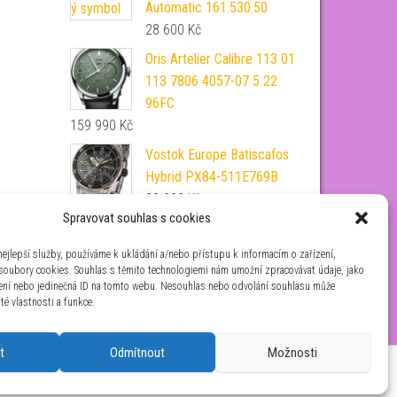
Automatic 161.530.50
28 600
Kč
Oris Artelier Calibre 113 01
113 7806 4057-07 5 22
96FC
159 990
Kč
Vostok Europe Batiscafos
Hybrid PX84-511E769B
22 990
Kč
Spravovat souhlas s cookies
Kapesní nůž Mikov Rybička
130-NZn-1/KAPESNI
ejlepší služby, používáme k ukládání a/nebo přístupu k informacím o zařízení,
 soubory cookies. Souhlas s těmito technologiemi nám umožní zpracovávat údaje, jako
148
Kč
zení nebo jedinečná ID na tomto webu. Nesouhlas nebo odvolání souhlasu může
ité vlastnosti a funkce.
t
Odmítnout
Možnosti
aha 4 IČ: 26454424