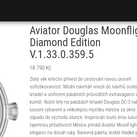
Aviator Douglas Moonfli
Diamond Edition
V.1.33.0.359.5
18 790
Kč
Zlatý věk letectví přinesl do cestování novou úroveň
sofistikovanosti. Módní návrháři vnesli do návrhů ocel
letadel a uniforem palubních průvodčích extravaganci 
kumšt. Noční lety na palubách letadel Douglas DC-3 na
luxusní vybavení a velkolepou mystiku měsíce za okny
západu do východu slunce. Inspirován touto érou luxu
tajemnou přitažlivostí Měsíce přináší Aviator MoonFligh
eleganci na dosah ruky. Barevná paleta, lesklé hladké