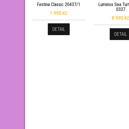
Festina Classic 20437/1
Luminox Sea Turt
0337
1 990
Kč
8 990
K
DETAIL
DETAIL