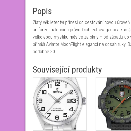
Popis
Zlatý věk letectví přinesl do cestování novou úroveň
uniforem palubních průvodčích extravaganci a kumšt.
velkolepou mystiku měsíce za okny – od západu do v
přináší Aviator MoonFlight eleganci na dosah ruky. B
podobné 30.…
Související produkty