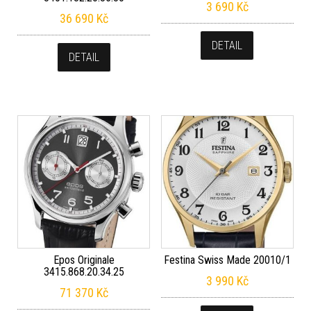
3 690
Kč
36 690
Kč
DETAIL
DETAIL
Epos Originale
Festina Swiss Made 20010/1
3415.868.20.34.25
3 990
Kč
71 370
Kč