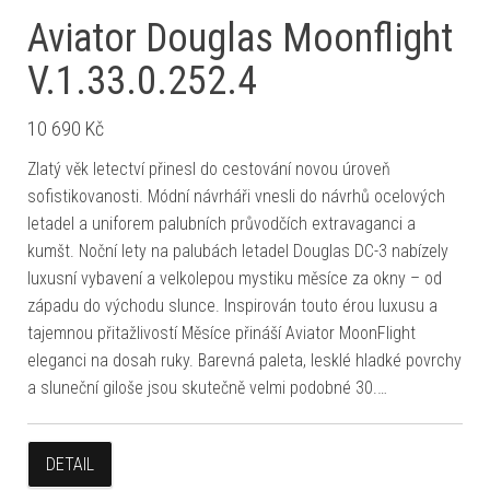
Aviator Douglas Moonflight
V.1.33.0.252.4
10 690
Kč
Zlatý věk letectví přinesl do cestování novou úroveň
sofistikovanosti. Módní návrháři vnesli do návrhů ocelových
letadel a uniforem palubních průvodčích extravaganci a
kumšt. Noční lety na palubách letadel Douglas DC-3 nabízely
luxusní vybavení a velkolepou mystiku měsíce za okny – od
západu do východu slunce. Inspirován touto érou luxusu a
tajemnou přitažlivostí Měsíce přináší Aviator MoonFlight
eleganci na dosah ruky. Barevná paleta, lesklé hladké povrchy
a sluneční giloše jsou skutečně velmi podobné 30.…
DETAIL