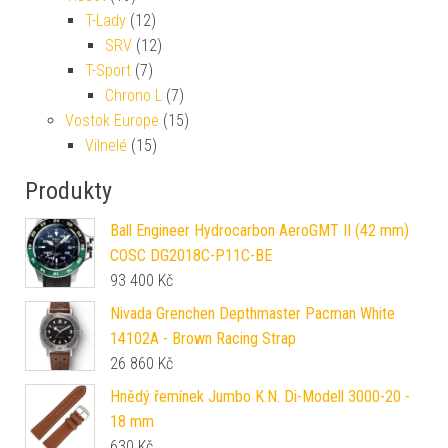
T-Lady
(12)
SRV
(12)
T-Sport
(7)
Chrono L
(7)
Vostok Europe
(15)
Vilnelé
(15)
Produkty
Ball Engineer Hydrocarbon AeroGMT II (42 mm)
COSC DG2018C-P11C-BE
93 400
Kč
Nivada Grenchen Depthmaster Pacman White
14102A - Brown Racing Strap
26 860
Kč
Hnědý řemínek Jumbo K.N. Di-Modell 3000-20 -
18 mm
630
Kč