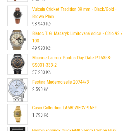
Vulcain Cricket Tradition 39 mm - Black/Gold -
Brown Plain
98 940
Kč
Biatec T. G. Masaryk Limitovaná edice - Číslo 92 /
100
49 990
Kč
Maurice Lacroix Pontos Day Date PT6358-
SS001-333-2
57 200
Kč
Festina Mademoiselle 20744/3
2 590
Kč
Casio Collection LA680WEGV-9AEF
1 790
Kč
Garmin řemínek QuickFit® 26mm Carbon Gray