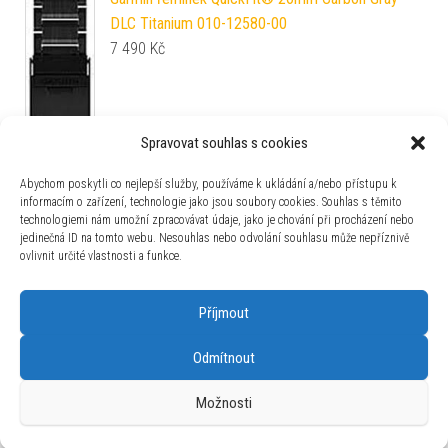
DLC Titanium 010-12580-00
7 490
Kč
Spravovat souhlas s cookies
Abychom poskytli co nejlepší služby, používáme k ukládání a/nebo přístupu k
informacím o zařízení, technologie jako jsou soubory cookies. Souhlas s těmito
technologiemi nám umožní zpracovávat údaje, jako je chování při procházení nebo
Frederique Constant Runabout Automatic Limited
jedinečná ID na tomto webu. Nesouhlas nebo odvolání souhlasu může nepříznivě
Edition FC-303RMLN5B6
ovlivnit určité vlastnosti a funkce.
48 990
Kč
Příjmout
Odmítnout
Používáme WordPress (v češtině).
|
Šablona: Bulk Shop
| ACIT
Možnosti
s.r.o. Chodovská 228/3 Praha 4 IČ: 26454424