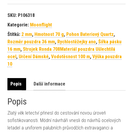
SKU:
P106318
Kategorie:
Moonflight
Štítků:
2 mm
,
Hmotnost 70 g
,
Pohon Bateriový Quartz
,
Rozměr pouzdra 36 mm
,
Rychlostěžejky ano
,
Šířka pásku
16 mm
,
Strojek Ronda 708Materiál pouzdra Ušlechtilá
ocel
,
Určení Dámské
,
Vodotěsnost 100 m
,
Výška pouzdra
10
Popis
Další informace
Popis
Zlatý věk letectví přinesl do cestování novou úroveň
sofistikovanosti. Módní návrháři vnesli do návrhů ocelových
letadel a uniforem palubních průvodčích extravaganci a