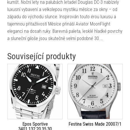
kumšt. Noční lety na palubách letadel Douglas DC-3 nabízely
luxusní vybavení a velkolepou mystiku měsíce za okny – od
západu do východu slunce. Inspirován touto érou luxusu a
tajemnou přitažlivostí Měsíce přináší Aviator MoonFlight
eleganci na dosah ruky. Barevná paleta, lesklé hladké povrchy
a sluneční giloše jsou skutečně velmi podobné 30.…
Související produkty
Epos Sportive
Festina Swiss Made 20007/1
3401.132.20.35.30