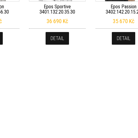
on
Epos Sportive
Epos Passion
56.30
3401.132.20.35.30
3402.142.20.15.
č
36 690
Kč
35 670
Kč
DETAIL
DETAIL