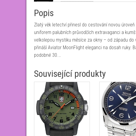
Popis
Zlatý věk letectví přinesl do cestování novou úroveň
uniforem palubních průvodčích extravaganci a kumšt.
velkolepou mystiku měsíce za okny – od západu do v
přináší Aviator MoonFlight eleganci na dosah ruky. B
podobné 30.…
Související produkty