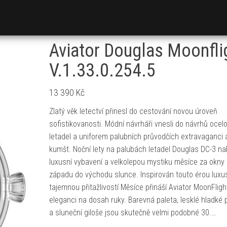
Aviator Douglas Moonfli
V.1.33.0.254.5
13 390
Kč
Zlatý věk letectví přinesl do cestování novou úroveň
sofistikovanosti. Módní návrháři vnesli do návrhů ocel
letadel a uniforem palubních průvodčích extravaganci 
kumšt. Noční lety na palubách letadel Douglas DC-3 na
luxusní vybavení a velkolepou mystiku měsíce za okny
západu do východu slunce. Inspirován touto érou luxu
tajemnou přitažlivostí Měsíce přináší Aviator MoonFligh
eleganci na dosah ruky. Barevná paleta, lesklé hladké
a sluneční giloše jsou skutečně velmi podobné 30.…