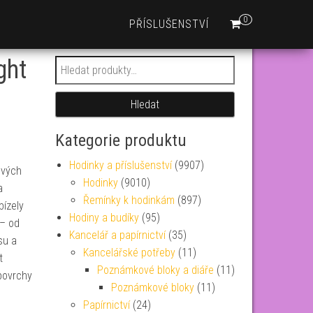
0
PŘÍSLUŠENSTVÍ
ght
Hledat:
Hledat
Kategorie produktu
Hodinky a příslušenství
(9907)
ových
Hodinky
(9010)
a
Řemínky k hodinkám
(897)
bízely
Hodiny a budíky
(95)
 – od
Kancelář a papírnictví
(35)
su a
Kancelářské potřeby
(11)
t
Poznámkové bloky a diáře
(11)
 povrchy
Poznámkové bloky
(11)
Papírnictví
(24)