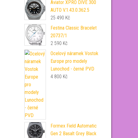
Aviator XPRO DIVE 300
AUTO V.1.43.0.362.5
25 490
Kč
Festina Classic Bracelet
20737/1
2 590
Kč
Ocelový náramek Vostok
Europe pro modely
Lunochod - černé PVD
4 800
Kč
Formex Field Automatic
Gen 2 Basalt Grey Black