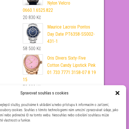
Nylon Velcro
0660.1.6525.822
20 830
Kč
Maurice Lacroix Pontos
Day Date PT6358-SS002-
431-1
58 500
Kč
Oris Divers Sixty-Five
Cotton Candy Lipstick Pink
01 733 7771 3158-07 8 19
15
72 890
Kč
Spravovat souhlas s cookies
Oris Divers Sixty-Five 01
733 7720 4354-07 5 21 45
ejlepší služby, používáme k ukládání a/nebo přístupu k informacím o zařízení,
 soubory cookies. Souhlas s těmito technologiemi nám umožní zpracovávat údaje, jako
62 290
Kč
zení nebo jedinečná ID na tomto webu. Nesouhlas nebo odvolání souhlasu může
ité vlastnosti a funkce.