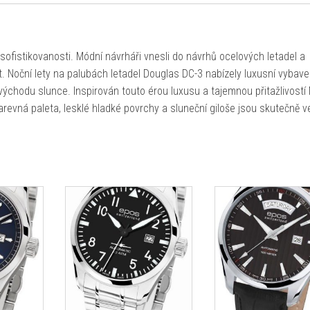
 sofistikovanosti. Módní návrháři vnesli do návrhů ocelových letadel a
 Noční lety na palubách letadel Douglas DC-3 nabízely luxusní vybave
ýchodu slunce. Inspirován touto érou luxusu a tajemnou přitažlivostí
arevná paleta, lesklé hladké povrchy a sluneční giloše jsou skutečně v