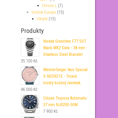
Chrono L
(7)
Vostok Europe
(15)
Vilnelé
(15)
Produkty
Nivada Grenchen F77 SST
Black MK2 Date - 38 mm -
Stainless Steel Bracelet
35 100
Kč
MeisterSinger Neo Special
S-NES921S - Tmavě
modrý kožený řemínek
46 000
Kč
Citizen Tsuyosa Automatic
37 mm NJ0200-50M
7 900
Kč