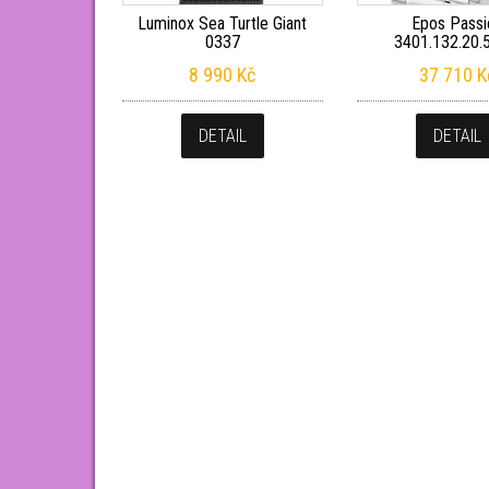
Luminox Sea Turtle Giant
Epos Passi
0337
3401.132.20.
8 990
Kč
37 710
K
DETAIL
DETAIL