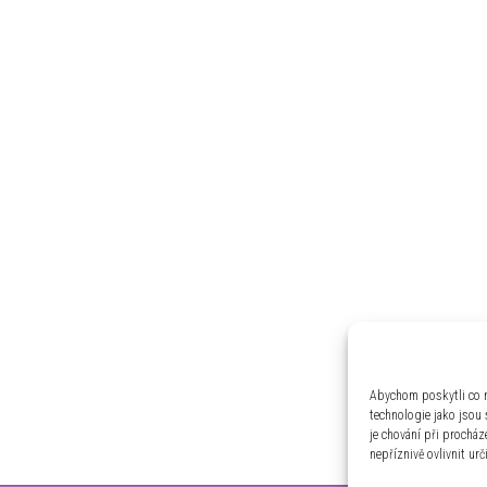
Abychom poskytli co n
technologie jako jsou
je chování při prochá
nepříznivě ovlivnit urč