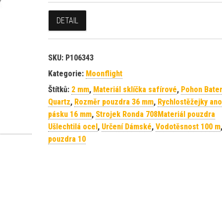
DETAIL
SKU:
P106343
Kategorie:
Moonflight
Štítků:
2 mm
,
Materiál sklíčka safírové
,
Pohon Bater
Quartz
,
Rozměr pouzdra 36 mm
,
Rychlostěžejky ano
pásku 16 mm
,
Strojek Ronda 708Materiál pouzdra
Ušlechtilá ocel
,
Určení Dámské
,
Vodotěsnost 100 m
pouzdra 10