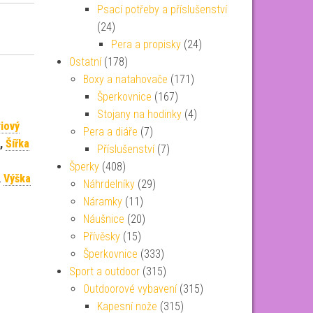
Psací potřeby a příslušenství
(24)
Pera a propisky
(24)
Ostatní
(178)
Boxy a natahovače
(171)
Šperkovnice
(167)
Stojany na hodinky
(4)
iový
Pera a diáře
(7)
,
Šířka
Příslušenství
(7)
Šperky
(408)
,
Výška
Náhrdelníky
(29)
Náramky
(11)
Náušnice
(20)
Přívěsky
(15)
Šperkovnice
(333)
Sport a outdoor
(315)
Outdoorové vybavení
(315)
Kapesní nože
(315)