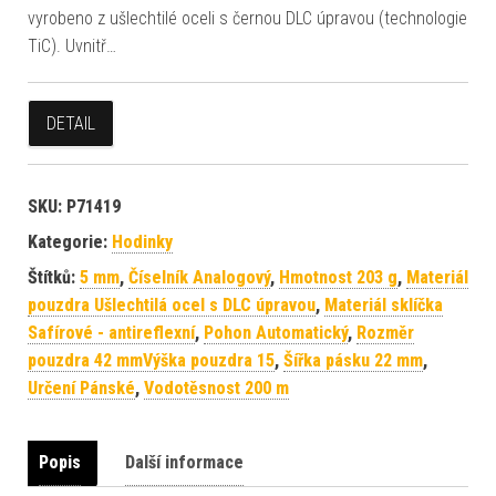
vyrobeno z ušlechtilé oceli s černou DLC úpravou (technologie
TiC). Uvnitř…
DETAIL
SKU:
P71419
Kategorie:
Hodinky
Štítků:
5 mm
,
Číselník Analogový
,
Hmotnost 203 g
,
Materiál
pouzdra Ušlechtilá ocel s DLC úpravou
,
Materiál sklíčka
Safírové - antireflexní
,
Pohon Automatický
,
Rozměr
pouzdra 42 mmVýška pouzdra 15
,
Šířka pásku 22 mm
,
Určení Pánské
,
Vodotěsnost 200 m
Popis
Další informace