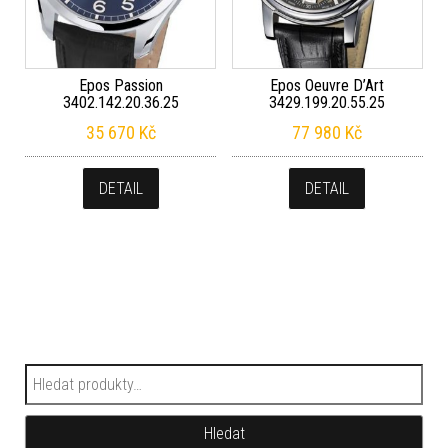
Epos Passion
Epos Oeuvre D’Art
3402.142.20.36.25
3429.199.20.55.25
35 670
Kč
77 980
Kč
DETAIL
DETAIL
Hledat:
Hledat