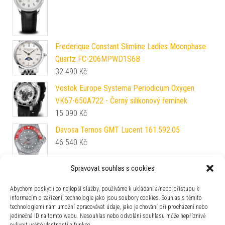
Frederique Constant Slimline Ladies Moonphase
Quartz FC-206MPWD1S6B
32 490
Kč
Vostok Europe Systema Periodicum Oxygen
VK67-650A722 - Černý silikonový řemínek
15 090
Kč
Davosa Ternos GMT Lucent 161.592.05
46 540
Kč
Spravovat souhlas s cookies
EDOX CO-1 Quartz Chronograph 10242-TINM-
BUIDN
Abychom poskytli co nejlepší služby, používáme k ukládání a/nebo přístupu k
51 250
Kč
informacím o zařízení, technologie jako jsou soubory cookies. Souhlas s těmito
technologiemi nám umožní zpracovávat údaje, jako je chování při procházení nebo
Nivada Grenchen Chronoking Mecaquartz - Inter.
jedinečná ID na tomto webu. Nesouhlas nebo odvolání souhlasu může nepříznivě
Bezel - Black Racing Strap