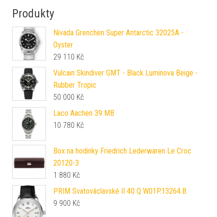
Produkty
Nivada Grenchen Super Antarctic 32025A -
Oyster
29 110
Kč
Vulcain Skindiver GMT - Black Luminova Beige -
Rubber Tropic
50 000
Kč
Laco Aachen 39 MB
10 780
Kč
Box na hodinky Friedrich Lederwaren Le Croc
20120-3
1 880
Kč
PRIM Svatováclavské II 40 Q W01P.13264.B
9 900
Kč