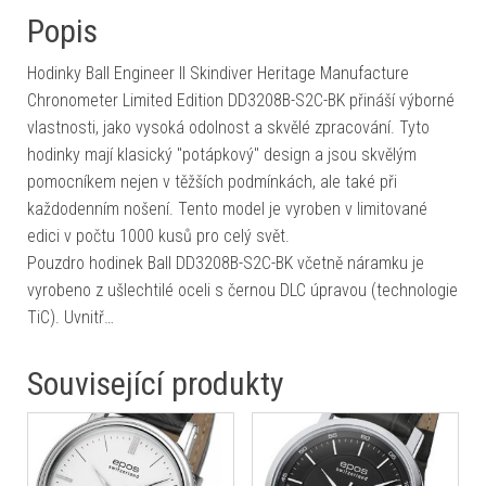
Popis
Hodinky Ball Engineer II Skindiver Heritage Manufacture
Chronometer Limited Edition DD3208B-S2C-BK přináší výborné
vlastnosti, jako vysoká odolnost a skvělé zpracování. Tyto
hodinky mají klasický "potápkový" design a jsou skvělým
pomocníkem nejen v těžších podmínkách, ale také při
každodenním nošení. Tento model je vyroben v limitované
edici v počtu 1000 kusů pro celý svět.
Pouzdro hodinek Ball DD3208B-S2C-BK včetně náramku je
vyrobeno z ušlechtilé oceli s černou DLC úpravou (technologie
TiC). Uvnitř…
Související produkty