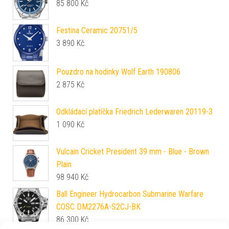
85 800
Kč
Festina Ceramic 20751/5
3 890
Kč
Pouzdro na hodinky Wolf Earth 190806
2 875
Kč
Odkládací platíčka Friedrich Lederwaren 20119-3
1 090
Kč
Vulcain Cricket President 39 mm - Blue - Brown
Plain
98 940
Kč
Ball Engineer Hydrocarbon Submarine Warfare
COSC DM2276A-S2CJ-BK
86 300
Kč