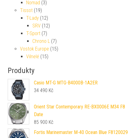
Nomad
(3)
Tissot
(19)
T-Lady
(12)
SRV
(12)
T-Sport
(7)
Chrono L
(7)
Vostok Europe
(15)
Vilnelé
(15)
Produkty
Casio MT-G MTG-B4000B-1A2ER
34 490
Kč
Orient Star Contemporary RE-BX0006E M34 F8
Date
85 900
Kč
Fortis Marinemaster M-40 Ocean Blue F8120029