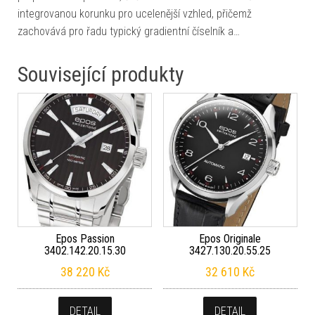
integrovanou korunku pro ucelenější vzhled, přičemž
zachovává pro řadu typický gradientní číselník a…
Související produkty
Epos Passion
Epos Originale
3402.142.20.15.30
3427.130.20.55.25
38 220
Kč
32 610
Kč
DETAIL
DETAIL