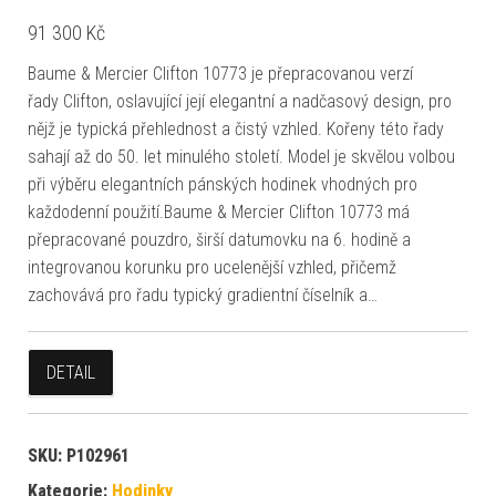
91 300
Kč
Baume & Mercier Clifton 10773 je přepracovanou verzí
řady Clifton, oslavující její elegantní a nadčasový design, pro
nějž je typická přehlednost a čistý vzhled. Kořeny této řady
sahají až do 50. let minulého století. Model je skvělou volbou
při výběru elegantních pánských hodinek vhodných pro
každodenní použití.Baume & Mercier Clifton 10773 má
přepracované pouzdro, širší datumovku na 6. hodině a
integrovanou korunku pro ucelenější vzhled, přičemž
zachovává pro řadu typický gradientní číselník a…
DETAIL
SKU:
P102961
Kategorie:
Hodinky