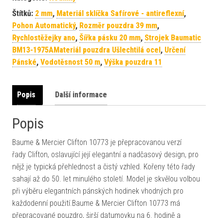
Štítků:
2 mm
,
Materiál sklíčka Safírové - antireflexní
,
Pohon Automatický
,
Rozměr pouzdra 39 mm
,
Rychlostěžejky ano
,
Šířka pásku 20 mm
,
Strojek Baumatic
BM13-1975AMateriál pouzdra Ušlechtilá ocel
,
Určení
Pánské
,
Vodotěsnost 50 m
,
Výška pouzdra 11
Popis
Další informace
Popis
Baume & Mercier Clifton 10773 je přepracovanou verzí
řady Clifton, oslavující její elegantní a nadčasový design, pro
nějž je typická přehlednost a čistý vzhled. Kořeny této řady
sahají až do 50. let minulého století. Model je skvělou volbou
při výběru elegantních pánských hodinek vhodných pro
každodenní použití.Baume & Mercier Clifton 10773 má
přepracované pouzdro, širší datumovku na 6. hodině a