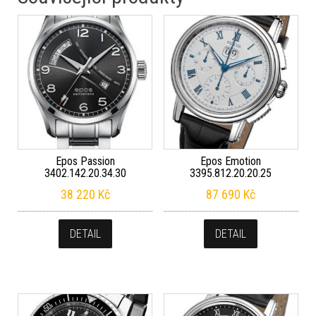
Epos Passion
Epos Emotion
3402.142.20.34.30
3395.812.20.20.25
38 220
Kč
87 690
Kč
DETAIL
DETAIL