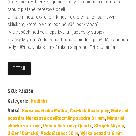
čisté hodinky, které zaujmou modrým designem ciferníku a
tahu z pletené nerezové oceli.
Unikátní metalický ciferník hodinek je chráněn safírovým
sklíčkem, které je velmi odolné vůči poškrábání.
V útrobách hodinek tepe kvalitní japonský strojek
značky Miyota. Vodotěsnost tohoto modelu je 5ATM, zvládnou
tedy běžnou vlhkost, mytí rukou a sprchu. Při koupání a…
DETAIL
SKU:
P26350
Kategorie:
Hodinky
Štítků:
Barva číselníku Modrá
,
Číselník Analogový
,
Materiál
pouzdra Nerezová ocelRozměr pouzdra 31 mm
,
Materiál
sklíčka safírové
,
Pohon Bateriový Quartz
,
Strojek Miyota
,
Určení Dámské
,
Vodotěsnost 50 m
,
Výška pouzdra 6 mm