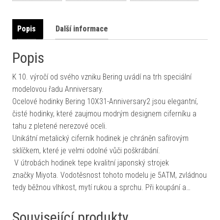
Popis
Další informace
Popis
K 10. výročí od svého vzniku Bering uvádí na trh speciální
modelovou řadu Anniversary.
Ocelové hodinky Bering 10X31-Anniversary2 jsou elegantní,
čisté hodinky, které zaujmou modrým designem ciferníku a
tahu z pletené nerezové oceli.
Unikátní metalický ciferník hodinek je chráněn safírovým
sklíčkem, které je velmi odolné vůči poškrábání.
V útrobách hodinek tepe kvalitní japonský strojek
značky Miyota. Vodotěsnost tohoto modelu je 5ATM, zvládnou
tedy běžnou vlhkost, mytí rukou a sprchu. Při koupání a…
Související produkty