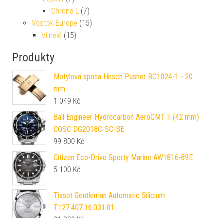
Chrono L
(7)
Vostok Europe
(15)
Vilnelé
(15)
Produkty
Motýlová spona Hirsch Pusher BC1024-1 - 20
mm
1 049
Kč
Ball Engineer Hydrocarbon AeroGMT II (42 mm)
COSC DG2018C-SC-BE
99 800
Kč
Citizen Eco-Drive Sporty Marine AW1816-89E
5 100
Kč
Tissot Gentleman Automatic Silicium
T127.407.16.031.01