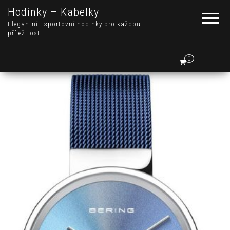
Hodinky – Kabelky
Elegantní i sportovní hodinky pro každou
příležitost
0