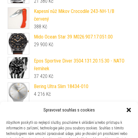
21 380
Kč
Kapesní nůž Mikov Crocodile 243-NH-1/B
červený
388
Kč
Mido Ocean Star 39 M026.907.17.051.00
29 900
Kč
Epos Sportive Diver 3504.131.20.15.30 - NATO
řemínek
37 420
Kč
Bering Ultra Slim 18434-010
4 216
Kč
Spravovat souhlas s cookies
Nivada Grenchen F77 SST White MK2 - 38 mm -
Stainless Steel Bracelet
Abychom poskytli co nejlepší služby, používáme k ukládání a/nebo přístupu k
35 100
Kč
informacím o zařízení, technologie jako jsou soubory cookies. Souhlas s těmito
technologiemi nám umožní zpracovávat údaje, jako je chování při procházení nebo
Biatec T. G. Masaryk Limitovaná edice - Číslo 87 /