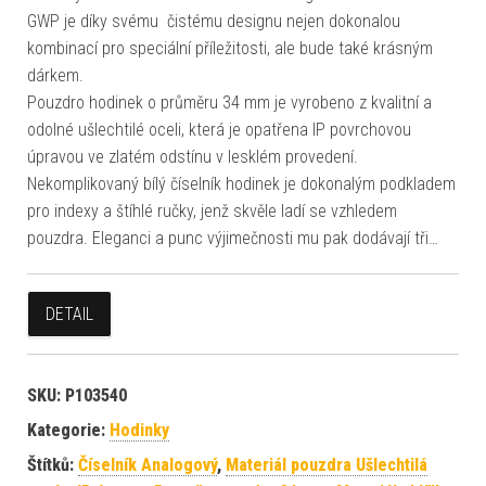
GWP je díky svému čistému designu nejen dokonalou
kombinací pro speciální příležitosti, ale bude také krásným
dárkem.
Pouzdro hodinek o průměru 34 mm je vyrobeno z kvalitní a
odolné ušlechtilé oceli, která je opatřena IP povrchovou
úpravou ve zlatém odstínu v lesklém provedení.
Nekomplikovaný bílý číselník hodinek je dokonalým podkladem
pro indexy a štíhlé ručky, jenž skvěle ladí se vzhledem
pouzdra. Eleganci a punc výjimečnosti mu pak dodávají tři…
DETAIL
SKU:
P103540
Kategorie:
Hodinky
Štítků:
Číselník Analogový
,
Materiál pouzdra Ušlechtilá