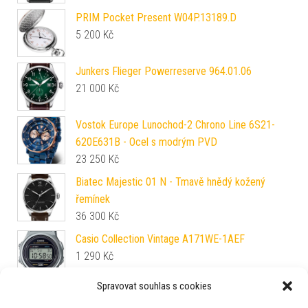
PRIM Pocket Present W04P.13189.D
5 200
Kč
Junkers Flieger Powerreserve 964.01.06
21 000
Kč
Vostok Europe Lunochod-2 Chrono Line 6S21-
620E631B - Ocel s modrým PVD
23 250
Kč
Biatec Majestic 01 N - Tmavě hnědý kožený
řemínek
36 300
Kč
Casio Collection Vintage A171WE-1AEF
1 290
Kč
Spravovat souhlas s cookies
Orient Sports Mako 40 Automatic RA-AC0Q11E