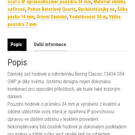
ocel s IP úpravouRozměr pouzdra 34 mm
,
Materiál sklíčka
safírové
,
Pohon Bateriový Quartz
,
Rychlostěžejky ne
,
Šířka
pásku 14 mm
,
Určení Dámské
,
Vodotěsnost 30 m
,
Výška
pouzdra 7 mm
Popis
Další informace
Popis
Dámský set hodinek a náhrdelníku Bering Classic 13434-334-
GWP je díky svému čistému designu nejen dokonalou
kombinací pro speciální příležitosti, ale bude také krásným
dárkem.
Pouzdro hodinek o průměru 34 mm je vyrobeno z kvalitní a
odolné ušlechtilé oceli, která je opatřena IP povrchovou
úpravou ve zlatém odstínu v lesklém provedení.
Nekomplikovaný bílý číselník hodinek je dokonalým podkladem
pro indexy a štíhlé ručky, jenž skvěle ladí se vzhledem