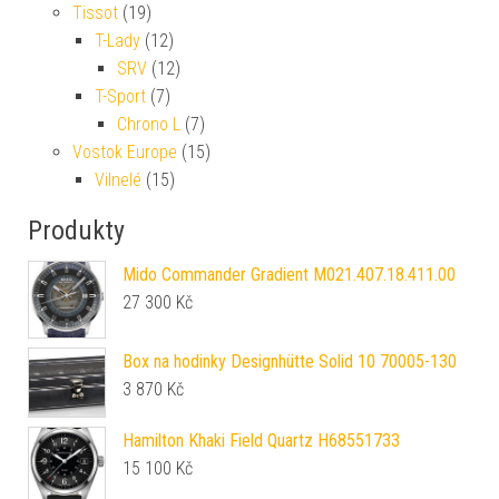
Tissot
(19)
T-Lady
(12)
SRV
(12)
T-Sport
(7)
Chrono L
(7)
Vostok Europe
(15)
Vilnelé
(15)
Produkty
Mido Commander Gradient M021.407.18.411.00
27 300
Kč
Box na hodinky Designhütte Solid 10 70005-130
3 870
Kč
Hamilton Khaki Field Quartz H68551733
15 100
Kč