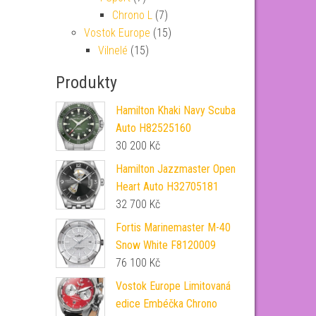
Chrono L
(7)
Vostok Europe
(15)
Vilnelé
(15)
Produkty
Hamilton Khaki Navy Scuba
Auto H82525160
30 200
Kč
Hamilton Jazzmaster Open
Heart Auto H32705181
32 700
Kč
Fortis Marinemaster M-40
Snow White F8120009
76 100
Kč
Vostok Europe Limitovaná
edice Embéčka Chrono