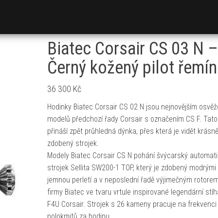
Biatec Corsair CS 03 N –
Černý kožený pilot řemí
36 300
Kč
Hodinky Biatec Corsair CS 02 N jsou nejnovějším osvě
modelů předchozí řady Corsair s označením CS F. Tato
přináší zpět průhledná dýnka, přes která je vidět krásn
zdobený strojek.
Modely Biatec Corsair CS N pohání švýcarský automat
strojek Sellita SW200-1 TOP, který je zdobený modrými 
jemnou perletí a v neposlední řadě výjimečným rotore
firmy Biatec ve tvaru vrtule inspirované legendární stí
F4U Corsair. Strojek s 26 kameny pracuje na frekvenci
polokmitů za hodinu …