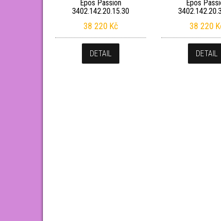
Epos Passion
Epos Passi
3402.142.20.15.30
3402.142.20.
38 220
Kč
38 220
K
DETAIL
DETAIL