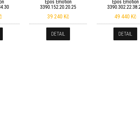
on
Epos Emotion
Epos Emotion
34.30
3390.152.20.20.25
3390.302.22.38.
č
39 240
Kč
49 440
Kč
DETAIL
DETAIL