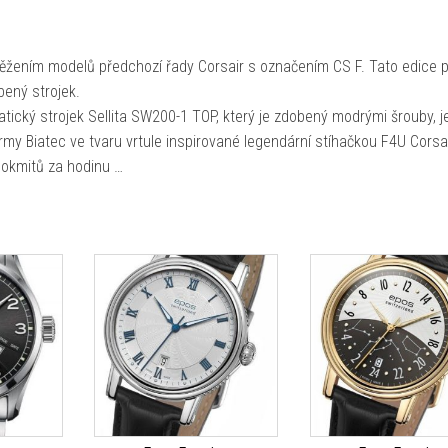
věžením modelů předchozí řady Corsair s označením CS F. Tato edice p
bený strojek.
tický strojek Sellita SW200-1 TOP, který je zdobený modrými šrouby, 
rmy Biatec ve tvaru vrtule inspirované legendární stíhačkou F4U Corsai
lokmitů za hodinu …