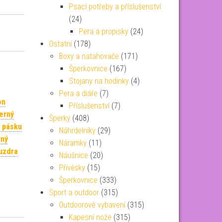
Psací potřeby a příslušenství
(24)
Pera a propisky
(24)
Ostatní
(178)
Boxy a natahovače
(171)
Šperkovnice
(167)
Stojany na hodinky
(4)
Pera a diáře
(7)
on
Příslušenství
(7)
erný
Šperky
(408)
a pásku
Náhrdelníky
(29)
rný
Náramky
(11)
uzdra
Náušnice
(20)
Přívěsky
(15)
Šperkovnice
(333)
Sport a outdoor
(315)
Outdoorové vybavení
(315)
Kapesní nože
(315)