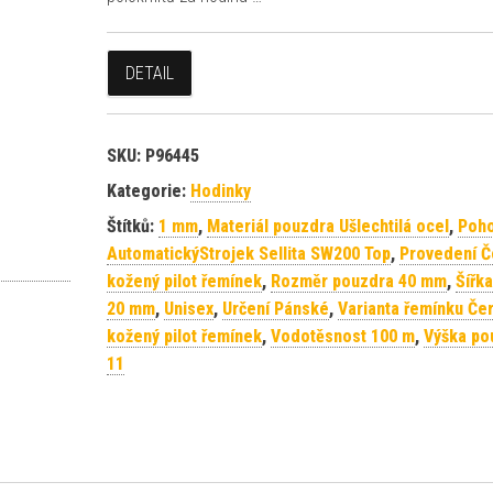
DETAIL
SKU:
P96445
Kategorie:
Hodinky
Štítků:
1 mm
,
Materiál pouzdra Ušlechtilá ocel
,
Poh
AutomatickýStrojek Sellita SW200 Top
,
Provedení Č
kožený pilot řemínek
,
Rozměr pouzdra 40 mm
,
Šířk
20 mm
,
Unisex
,
Určení Pánské
,
Varianta řemínku Če
kožený pilot řemínek
,
Vodotěsnost 100 m
,
Výška po
11