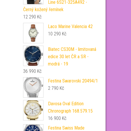
Line 6S21-325A492 -
Černý kožený řemínek
12 290
Kč
Laco Marine Valencia 42
10 290
Kč
Biatec CS30M - limitovaná
edice 30 let ČR a SR -
modrá - 19
36 990
Kč
Festina Swarovski 20494/1
2 790
Kč
Davosa Oval Edition
Chronograph 168.579.15
16 900
Kč
Festina Swiss Made