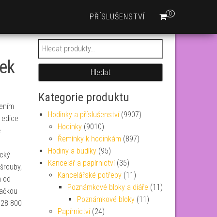
0
PŘÍSLUŠENSTVÍ
Hledat:
nek
Hledat
Kategorie produktu
žením
Hodinky a příslušenství
(9907)
 edice
Hodinky
(9010)
ě
Řemínky k hodinkám
(897)
Hodiny a budíky
(95)
ický
Kancelář a papírnictví
(35)
šrouby,
Kancelářské potřeby
(11)
m od
Poznámkové bloky a diáře
(11)
hačkou
Poznámkové bloky
(11)
 28 800
Papírnictví
(24)