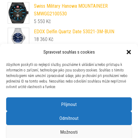
Swiss Military Hanowa MOUNTAINEER
SMWGG2100530
5 550
Kč
EDOX Delfin Quartz Date 53021-3M-BUIN
18 360
Kč
Spravovat souhlas s cookies
Robot Graphic Sutnar Elephant Blue
98 000
Kč
Abychom poskytli co nejlepší služby, používáme k ukládání a/nebo přístupu k
informacím o zařízení, technologie jako jsou soubory cookies. Souhlas s těmito
technologiemi nám umožní zpracovávat údaje, jako je chování při procházení nebo
Candino Gents Classic Timeless C4724/3
jedinečná ID na tomto webu. Nesouhlas nebo odvolání souhlasu může nepříznivě
3 390
Kč
ovlivnit určité vlastnosti a funkce.
Příjmout
Odmítnout
Používáme WordPress (v češtině).
|
Šablona: Bulk Shop
| ACIT
Možnosti
s.r.o. Chodovská 228/3 Praha 4 IČ: 26454424