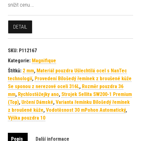
snížit cenu.…
DETAIL
SKU:
P112167
Kategorie:
Magnifique
Štítků:
2 mm
,
Materiál pouzdra Ušlechtilá ocel s NanTec
technologií
,
Provedení Bílošedý řemínek z broušené kůže
Se sponou z nerezové oceli 316L
,
Rozměr pouzdra 36
mm
,
Rychlostěžejky ano
,
Strojek Sellita SW200-1 Premium
(Top)
,
Určení Dámské
,
Varianta řemínku Bílošedý řemínek
z broušené kůže
,
Vodotěsnost 30 mPohon Automatický
,
Výška pouzdra 10
Popis
Další informace