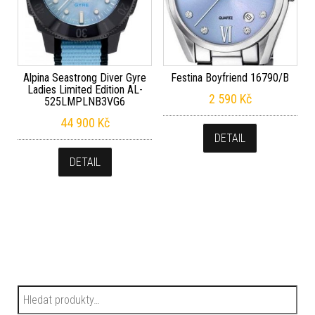
Alpina Seastrong Diver Gyre
Festina Boyfriend 16790/B
Ladies Limited Edition AL-
2 590
Kč
525LMPLNB3VG6
44 900
Kč
DETAIL
DETAIL
Hledat: