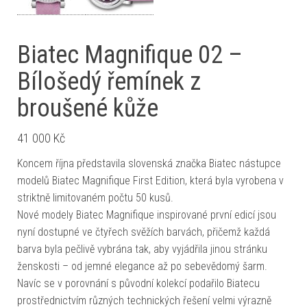
Biatec Magnifique 02 –
Bílošedý řemínek z
broušené kůže
41 000
Kč
Koncem října představila slovenská značka Biatec nástupce
modelů Biatec Magnifique First Edition, která byla vyrobena v
striktně limitovaném počtu 50 kusů.
Nové modely Biatec Magnifique inspirované první edicí jsou
nyní dostupné ve čtyřech svěžích barvách, přičemž každá
barva byla pečlivě vybrána tak, aby vyjádřila jinou stránku
ženskosti – od jemné elegance až po sebevědomý šarm.
Navíc se v porovnání s původní kolekcí podařilo Biatecu
prostřednictvím různých technických řešení velmi výrazně