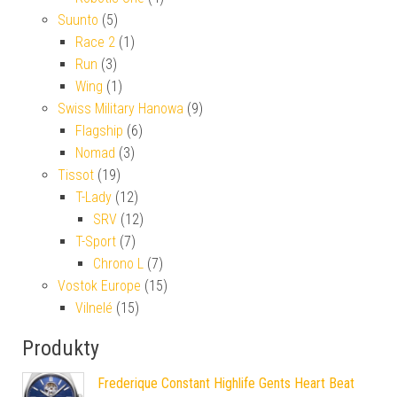
Suunto
(5)
Race 2
(1)
Run
(3)
Wing
(1)
Swiss Military Hanowa
(9)
Flagship
(6)
Nomad
(3)
Tissot
(19)
T-Lady
(12)
SRV
(12)
T-Sport
(7)
Chrono L
(7)
Vostok Europe
(15)
Vilnelé
(15)
Produkty
Frederique Constant Highlife Gents Heart Beat