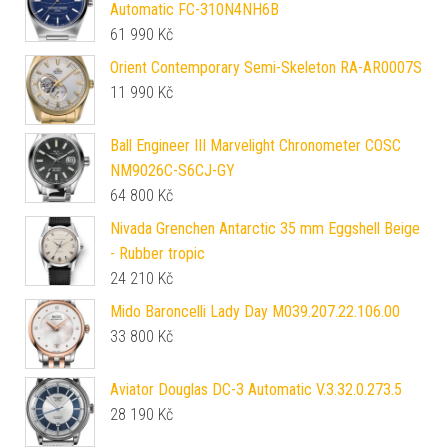
Automatic FC-310N4NH6B
61 990
Kč
Orient Contemporary Semi-Skeleton RA-AR0007S
11 990
Kč
Ball Engineer III Marvelight Chronometer COSC
NM9026C-S6CJ-GY
64 800
Kč
Nivada Grenchen Antarctic 35 mm Eggshell Beige
- Rubber tropic
24 210
Kč
Mido Baroncelli Lady Day M039.207.22.106.00
33 800
Kč
Aviator Douglas DC-3 Automatic V.3.32.0.273.5
28 190
Kč