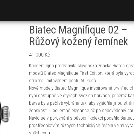
Biatec Magnifique 02 –
Růžový kožený řemínek
41 000
Kč
Koncem října představila slovenská značka Biatec ná
modelů Biatec Magnifique First Edition, která byla vyro
striktně limitovaném počtu 50 kusů.
Nové modely Biatec Magnifique inspirované první edicí
nyní dostupné ve čtyřech svěžích barvách, přičemž ka
barva byla pečlivě vybrána tak, aby vyjádřila jinou strá
ženskosti – od jemné elegance až po sebevědomý šar
Navíc se v porovnání s původní kolekcí podařilo Biate
prostřednictvím různých technických řešení velmi výr
snížit cenu.…