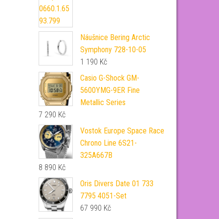
Náušnice Bering Arctic
Symphony 728-10-05
1 190
Kč
Casio G-Shock GM-
5600YMG-9ER Fine
Metallic Series
7 290
Kč
Vostok Europe Space Race
Chrono Line 6S21-
325A667B
8 890
Kč
Oris Divers Date 01 733
7795 4051-Set
67 990
Kč