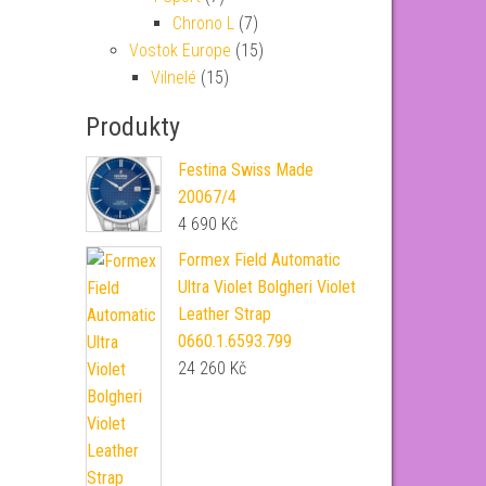
Chrono L
(7)
Vostok Europe
(15)
Vilnelé
(15)
Produkty
Festina Swiss Made
20067/4
4 690
Kč
Formex Field Automatic
Ultra Violet Bolgheri Violet
Leather Strap
0660.1.6593.799
24 260
Kč