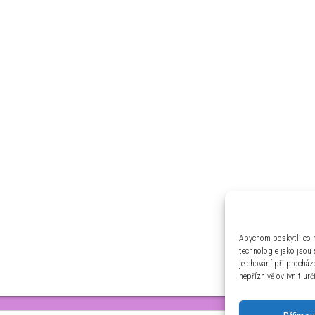
Abychom poskytli co n
technologie jako jsou
je chování při prochá
nepříznivě ovlivnit urč