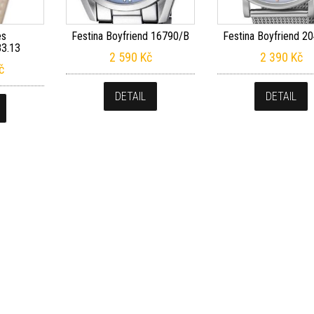
es
Festina Boyfriend 16790/B
Festina Boyfriend 2
83.13
2 590
Kč
2 390
Kč
č
DETAIL
DETAIL