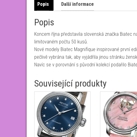
Popis
Další informace
Popis
Koncem října představila slovenská značka Biatec ná
limitovaném počtu 50 kusů.
Nové modely Biatec Magnifique inspirované první edi
pečlivě vybrána tak, aby vyjádřila jinou stránku že
Navíc se v porovnání s původní kolekcí podařilo Bia
Související produkty