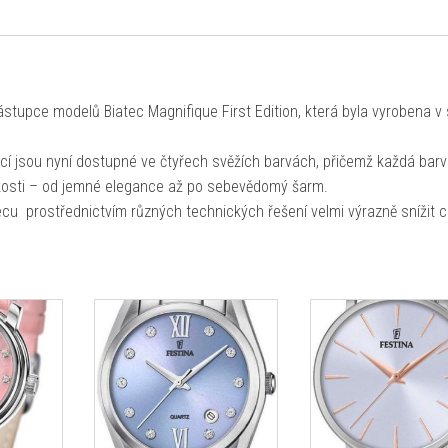
stupce modelů Biatec Magnifique First Edition, která byla vyrobena v 
cí jsou nyní dostupné ve čtyřech svěžích barvách, přičemž každá barv
nskosti – od jemné elegance až po sebevědomý šarm.
tecu prostřednictvím různých technických řešení velmi výrazně snížit 