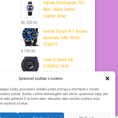
Vulcain Chronograph 70's -
Blue - Black Carbon
Leather Strap
66 200
Kč
Vostok Europe N-1 Rocket
Automatic GMT NH34-
225A712
9 190
Kč
Casio G-Shock GA-
2100BCE-1AER
2 990
Kč
Spravovat souhlas s cookies
Alexander Shorokhoff
Flensi AS.DD06-TB
ejlepší služby, používáme k ukládání a/nebo přístupu k informacím o zařízení,
 soubory cookies. Souhlas s těmito technologiemi nám umožní zpracovávat údaje, jako
68 590
Kč
zení nebo jedinečná ID na tomto webu. Nesouhlas nebo odvolání souhlasu může
ité vlastnosti a funkce.