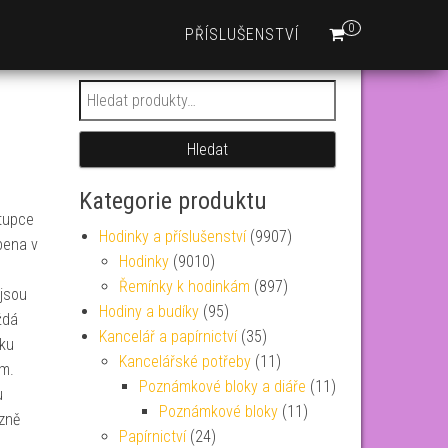
0
PŘÍSLUŠENSTVÍ
Hledat:
Hledat
Kategorie produktu
stupce
Hodinky a příslušenství
(9907)
bena v
Hodinky
(9010)
Řemínky k hodinkám
(897)
 jsou
Hodiny a budíky
(95)
ždá
Kancelář a papírnictví
(35)
nku
Kancelářské potřeby
(11)
m.
Poznámkové bloky a diáře
(11)
cu
Poznámkové bloky
(11)
azně
Papírnictví
(24)