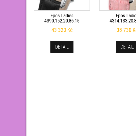
Epos Ladies
Epos Ladi
4390.152.20.86.15
4314.133.20.
43 320
Kč
38 730
K
DETAIL
DETAIL