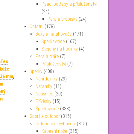
Psací potřeby a příslušenství
(24)
Pera a propisky
(24)
Ostatní
(178)
Boxy a natahovače
(171)
Šperkovnice
(167)
Stojany na hodinky
(4)
Pera a diáře
(7)
nTec
Příslušenství
(7)
 kůže
Šperky
(408)
 36 mm
,
Náhrdelníky
(29)
um
Náramky
(11)
ený
Náušnice
(20)
ka
Přívěsky
(15)
Šperkovnice
(333)
Sport a outdoor
(315)
Outdoorové vybavení
(315)
Kapesní nože
(315)