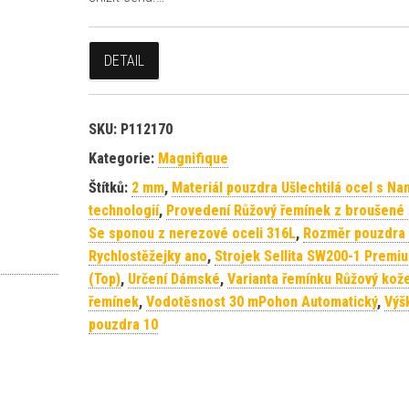
DETAIL
SKU:
P112170
Kategorie:
Magnifique
Štítků:
2 mm
,
Materiál pouzdra Ušlechtilá ocel s Na
technologií
,
Provedení Růžový řemínek z broušené
Se sponou z nerezové oceli 316L
,
Rozměr pouzdra
Rychlostěžejky ano
,
Strojek Sellita SW200-1 Premi
(Top)
,
Určení Dámské
,
Varianta řemínku Růžový kož
řemínek
,
Vodotěsnost 30 mPohon Automatický
,
Výš
pouzdra 10