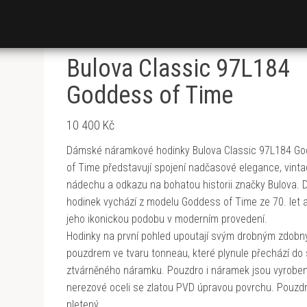
Bulova Classic 97L184
Goddess of Time
10 400
Kč
Dámské náramkové hodinky Bulova Classic 97L184 G
of Time představují spojení nadčasové elegance, vint
nádechu a odkazu na bohatou historii značky Bulova. 
hodinek vychází z modelu Goddess of Time ze 70. let a
jeho ikonickou podobu v moderním provedení.
Hodinky na první pohled upoutají svým drobným zdob
pouzdrem ve tvaru tonneau, které plynule přechází do 
ztvárněného náramku. Pouzdro i náramek jsou vyrobe
nerezové oceli se zlatou PVD úpravou povrchu. Pouzdr
pletený…