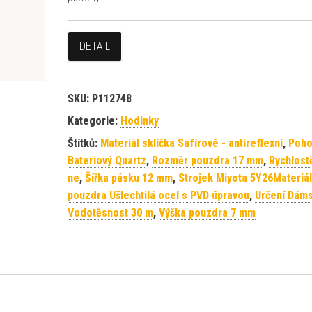
DETAIL
SKU:
P112748
Kategorie:
Hodinky
Štítků:
Materiál sklíčka Safírové - antireflexní
,
Poh
Bateriový Quartz
,
Rozměr pouzdra 17 mm
,
Rychlost
ne
,
Šířka pásku 12 mm
,
Strojek Miyota 5Y26Materiál
pouzdra Ušlechtilá ocel s PVD úpravou
,
Určení Dám
Vodotěsnost 30 m
,
Výška pouzdra 7 mm