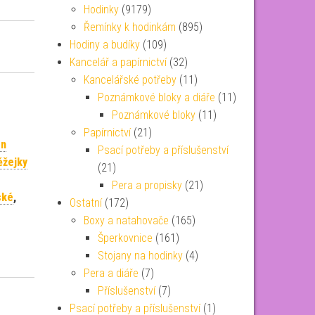
Hodinky
(9179)
Řemínky k hodinkám
(895)
Hodiny a budíky
(109)
Kancelář a papírnictví
(32)
Kancelářské potřeby
(11)
Poznámkové bloky a diáře
(11)
Poznámkové bloky
(11)
Papírnictví
(21)
on
Psací potřeby a příslušenství
ěžejky
(21)
Pera a propisky
(21)
ské
,
Ostatní
(172)
Boxy a natahovače
(165)
Šperkovnice
(161)
Stojany na hodinky
(4)
Pera a diáře
(7)
Příslušenství
(7)
Psací potřeby a příslušenství
(1)