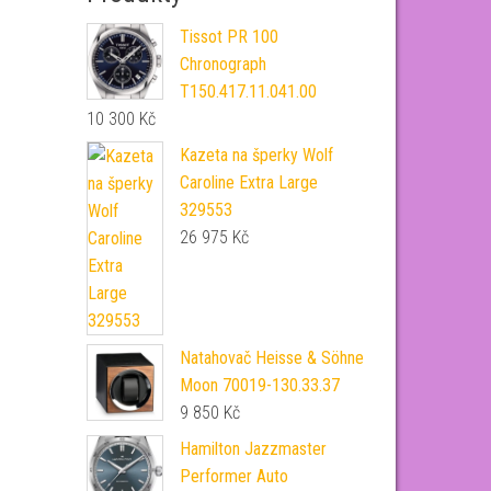
Tissot PR 100
Chronograph
T150.417.11.041.00
10 300
Kč
Kazeta na šperky Wolf
Caroline Extra Large
329553
26 975
Kč
Natahovač Heisse & Söhne
Moon 70019-130.33.37
9 850
Kč
Hamilton Jazzmaster
Performer Auto