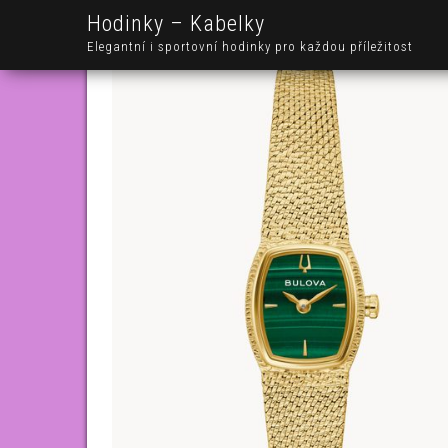
Hodinky – Kabelky
Elegantní i sportovní hodinky pro každou příležitost