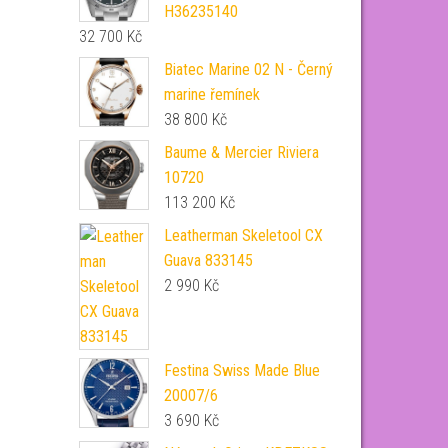
H36235140
32 700
Kč
Biatec Marine 02 N - Černý
marine řemínek
38 800
Kč
Baume & Mercier Riviera
10720
113 200
Kč
Leatherman Skeletool CX
Guava 833145
2 990
Kč
Festina Swiss Made Blue
20007/6
3 690
Kč