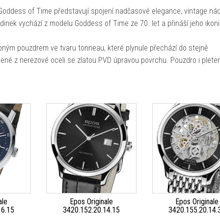
oddess of Time představují spojení nadčasové elegance, vintage ná
dinek vychází z modelu Goddess of Time ze 70. let a přináší jeho ikon
ným pouzdrem ve tvaru tonneau, které plynule přechází do stejně
ené z nerezové oceli se zlatou PVD úpravou povrchu. Pouzdro i plete
ale
Epos Originale
Epos Originale
16.15
3420.152.20.14.15
3420.155.20.14.