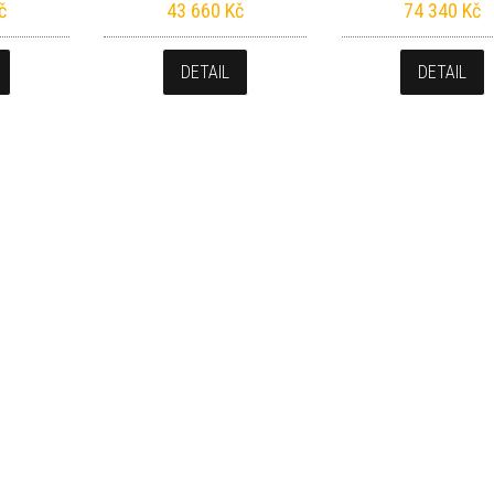
č
43 660
Kč
74 340
Kč
DETAIL
DETAIL