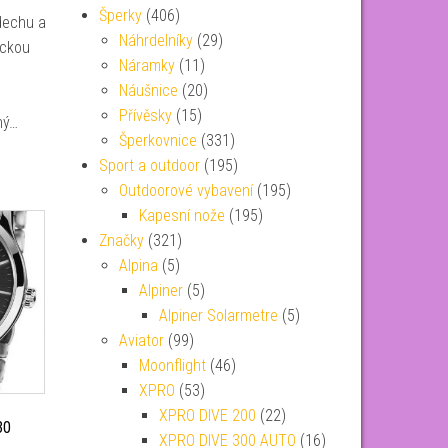
Šperky
(406)
dechu a
Náhrdelníky
(29)
ickou
Náramky
(11)
Náušnice
(20)
Přívěsky
(15)
ný…
Šperkovnice
(331)
Sport a outdoor
(195)
Outdoorové vybavení
(195)
Kapesní nože
(195)
Značky
(321)
Alpina
(5)
Alpiner
(5)
Alpiner Solarmetre
(5)
Aviator
(99)
Moonflight
(46)
XPRO
(53)
XPRO DIVE 200
(22)
30
XPRO DIVE 300 AUTO
(16)