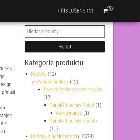
0
PŘÍSLUŠENSTVÍ
Hledat:
Hledat
Kategorie produktu
oddess
Hodinky
(12)
age
Pánské hodinky
(12)
Design
Pánské hodinky podle značky
 přináší
(12)
Pánské hodinky Robot
(1)
ným
Aerodynamic
(1)
stejně
Pánské hodinky Suunto
né z
(11)
o i
Hodinky a příslušenství
(10074)