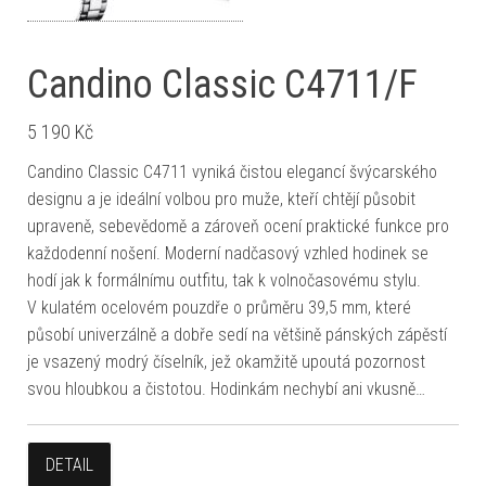
Candino Classic C4711/F
5 190
Kč
Candino Classic C4711 vyniká čistou elegancí švýcarského
designu a je ideální volbou pro muže, kteří chtějí působit
upraveně, sebevědomě a zároveň ocení praktické funkce pro
každodenní nošení. Moderní nadčasový vzhled hodinek se
hodí jak k formálnímu outfitu, tak k volnočasovému stylu.
V kulatém ocelovém pouzdře o průměru 39,5 mm, které
působí univerzálně a dobře sedí na většině pánských zápěstí
je vsazený modrý číselník, jež okamžitě upoutá pozornost
svou hloubkou a čistotou. Hodinkám nechybí ani vkusně…
DETAIL