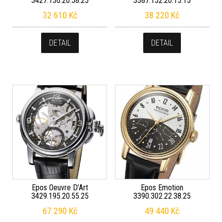
3427.130.20.58.25
3387.152.20.15.15
32 610
Kč
38 220
Kč
DETAIL
DETAIL
Epos Oeuvre D’Art
Epos Emotion
3429.195.20.55.25
3390.302.22.38.25
67 290
Kč
49 440
Kč