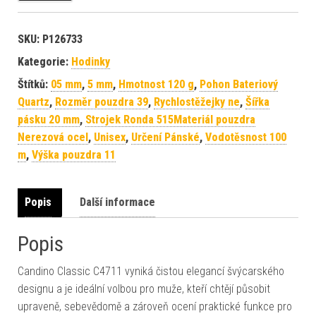
SKU:
P126733
Kategorie:
Hodinky
Štítků:
05 mm
,
5 mm
,
Hmotnost 120 g
,
Pohon Bateriový
Quartz
,
Rozměr pouzdra 39
,
Rychlostěžejky ne
,
Šířka
pásku 20 mm
,
Strojek Ronda 515Materiál pouzdra
Nerezová ocel
,
Unisex
,
Určení Pánské
,
Vodotěsnost 100
m
,
Výška pouzdra 11
Popis
Další informace
Popis
Candino Classic C4711 vyniká čistou elegancí švýcarského
designu a je ideální volbou pro muže, kteří chtějí působit
upraveně, sebevědomě a zároveň ocení praktické funkce pro