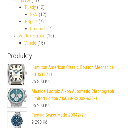
Tissot
(19)
T-Lady
(12)
SRV
(12)
T-Sport
(7)
Chrono L
(7)
Vostok Europe
(15)
Vilnelé
(15)
Produkty
Hamilton American Classic Boulton Mechanical
H13519711
25 800
Kč
Maurice Lacroix Aikon Automatic Chronograph
Limited Edition AI6018-SS002-630-1
96 200
Kč
Festina Swiss Made 20042/2
9 290
Kč