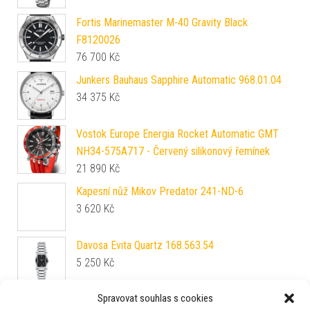
Fortis Marinemaster M-40 Gravity Black
F8120026
76 700
Kč
Junkers Bauhaus Sapphire Automatic 968.01.04
34 375
Kč
Vostok Europe Energia Rocket Automatic GMT
NH34-575A717 - Červený silikonový řemínek
21 890
Kč
Kapesní nůž Mikov Predator 241-ND-6
3 620
Kč
Davosa Evita Quartz 168.563.54
5 250
Kč
Spravovat souhlas s cookies
Ball Engineer III Legend Arabic (40mm) COSC