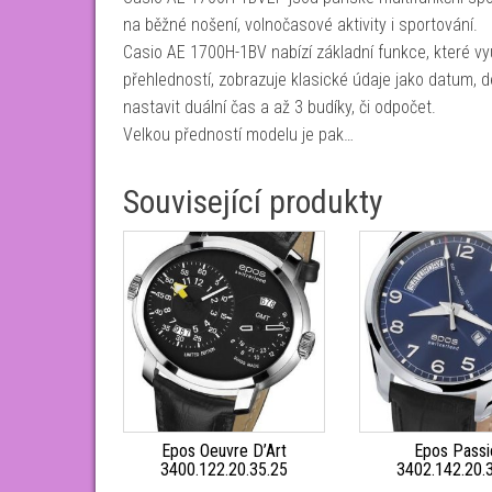
na běžné nošení, volnočasové aktivity i sportování.
Casio AE 1700H-1BV nabízí základní funkce, které využ
přehledností, zobrazuje klasické údaje jako datum, d
nastavit duální čas a až 3 budíky, či odpočet.
Velkou předností modelu je pak…
Související produkty
Epos Oeuvre D’Art
Epos Passi
3400.122.20.35.25
3402.142.20.