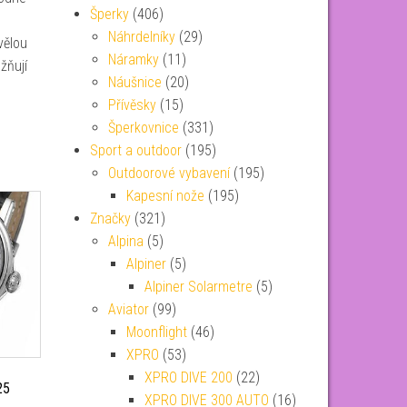
Šperky
(406)
Náhrdelníky
(29)
vělou
Náramky
(11)
žňují
Náušnice
(20)
Přívěsky
(15)
Šperkovnice
(331)
Sport a outdoor
(195)
Outdoorové vybavení
(195)
Kapesní nože
(195)
Značky
(321)
Alpina
(5)
Alpiner
(5)
Alpiner Solarmetre
(5)
Aviator
(99)
Moonflight
(46)
XPRO
(53)
XPRO DIVE 200
(22)
25
XPRO DIVE 300 AUTO
(16)