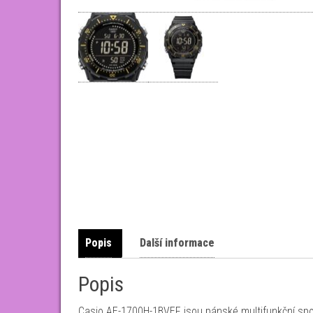
Popis
Další informace
Popis
Casio AE-1700H-1BVEF jsou pánské multifunkční spo