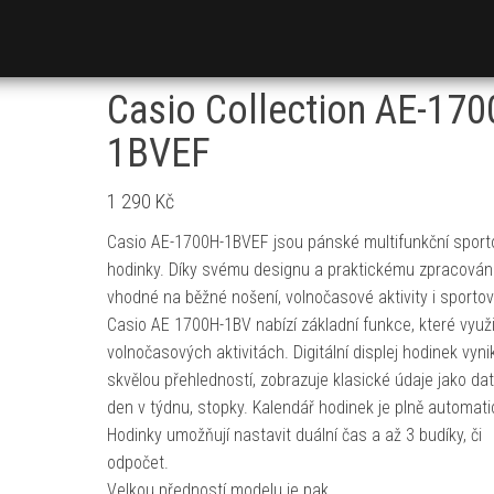
Casio Collection AE-170
1BVEF
1 290
Kč
Casio AE-1700H-1BVEF jsou pánské multifunkční sport
hodinky. Díky svému designu a praktickému zpracování
vhodné na běžné nošení, volnočasové aktivity i sportov
Casio AE 1700H-1BV nabízí základní funkce, které využi
volnočasových aktivitách. Digitální displej hodinek vyni
skvělou přehledností, zobrazuje klasické údaje jako da
den v týdnu, stopky. Kalendář hodinek je plně automati
Hodinky umožňují nastavit duální čas a až 3 budíky, či
odpočet.
Velkou předností modelu je pak…