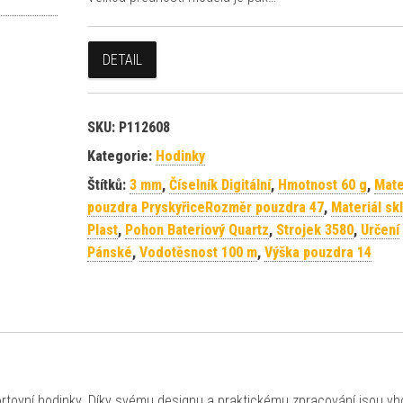
DETAIL
SKU:
P112608
Kategorie:
Hodinky
Štítků:
3 mm
,
Číselník Digitální
,
Hmotnost 60 g
,
Mate
pouzdra PryskyřiceRozměr pouzdra 47
,
Materiál sk
Plast
,
Pohon Bateriový Quartz
,
Strojek 3580
,
Určení
Pánské
,
Vodotěsnost 100 m
,
Výška pouzdra 14
rtovní hodinky. Díky svému designu a praktickému zpracování jsou v