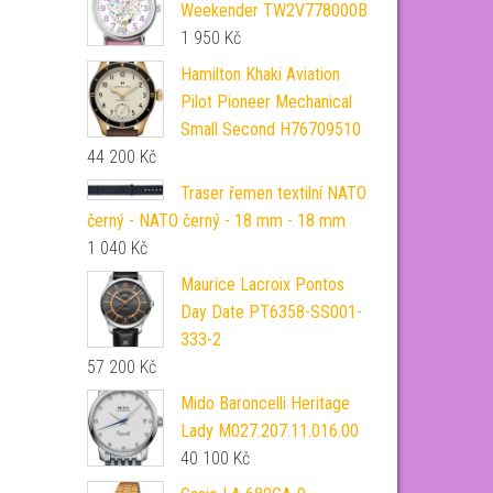
Weekender TW2V778000B
1 950
Kč
Hamilton Khaki Aviation
Pilot Pioneer Mechanical
Small Second H76709510
44 200
Kč
Traser řemen textilní NATO
černý - NATO černý - 18 mm - 18 mm
1 040
Kč
Maurice Lacroix Pontos
Day Date PT6358-SS001-
333-2
57 200
Kč
Mido Baroncelli Heritage
Lady M027.207.11.016.00
40 100
Kč