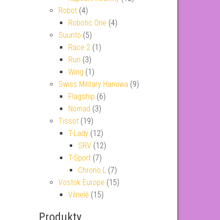
Robot
(4)
Robotic One
(4)
Suunto
(5)
Race 2
(1)
Run
(3)
Wing
(1)
Swiss Military Hanowa
(9)
Flagship
(6)
Nomad
(3)
Tissot
(19)
T-Lady
(12)
SRV
(12)
T-Sport
(7)
Chrono L
(7)
Vostok Europe
(15)
Vilnelé
(15)
Produkty