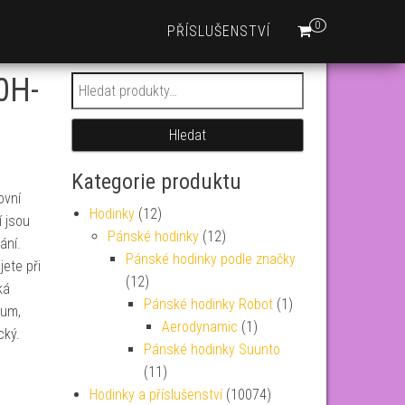
0
PŘÍSLUŠENSTVÍ
0H-
Hledat:
Hledat
Kategorie produktu
ovní
Hodinky
(12)
 jsou
Pánské hodinky
(12)
ání.
Pánské hodinky podle značky
jete při
(12)
ká
Pánské hodinky Robot
(1)
tum,
Aerodynamic
(1)
cký.
Pánské hodinky Suunto
(11)
Hodinky a příslušenství
(10074)