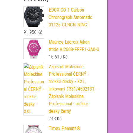
EDOX CO-1 Carbon
Chronograph Automatic
01125-CLNGN-NING
91 950
Kč
Maurice Lacroix Aikon
#tide AI2008-FFFF1-3A0-0
15 610
Kč
Zápisník Moleskine
Professional ČERNÝ -
měkké desky - XXL,
linkovaný 1331/4502131 -
Zápisník Moleskine
Professional - měkké
desky černý
748
Kč
Timex Peanuts®