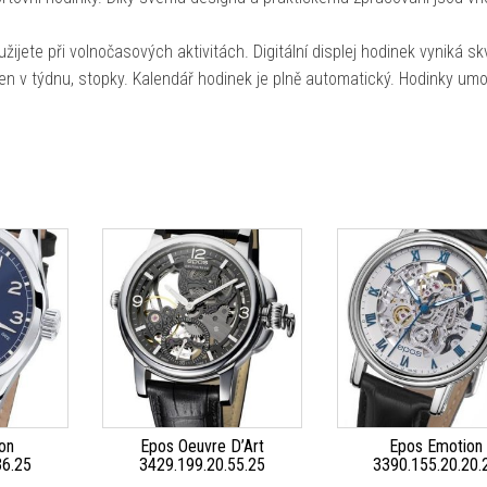
ijete při volnočasových aktivitách. Digitální displej hodinek vyniká sk
en v týdnu, stopky. Kalendář hodinek je plně automatický. Hodinky umo
on
Epos Oeuvre D’Art
Epos Emotion
36.25
3429.199.20.55.25
3390.155.20.20.