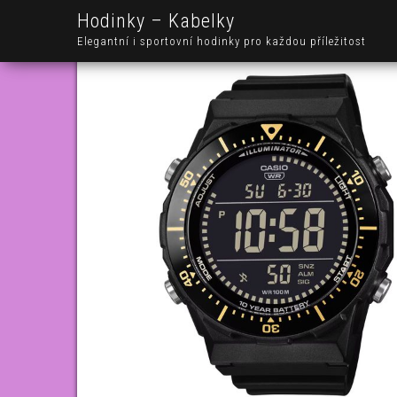
Hodinky – Kabelky
Elegantní i sportovní hodinky pro každou příležitost