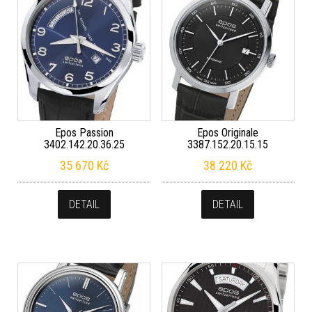
Epos Passion
Epos Originale
3402.142.20.36.25
3387.152.20.15.15
35 670
Kč
38 220
Kč
DETAIL
DETAIL