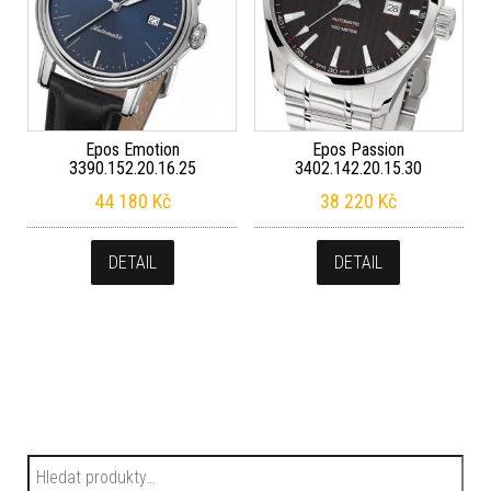
Epos Emotion
Epos Passion
3390.152.20.16.25
3402.142.20.15.30
44 180
Kč
38 220
Kč
DETAIL
DETAIL
Hledat: