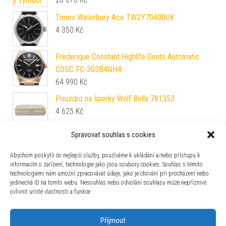
Timex Waterbury Ace TW2Y70400UK
4 350
Kč
Frederique Constant Highlife Gents Automatic
COSC FC-303B4NH4
64 990
Kč
Pouzdro na šperky Wolf Bella 781353
4 625
Kč
Spravovat souhlas s cookies
Maurice Lacroix Eliros Chronograph EL1098-
SS001-110-2
Abychom poskytli co nejlepší služby, používáme k ukládání a/nebo přístupu k
28 600
Kč
informacím o zařízení, technologie jako jsou soubory cookies. Souhlas s těmito
technologiemi nám umožní zpracovávat údaje, jako je chování při procházení nebo
Timex Chicago TW2W67900BR
jedinečná ID na tomto webu. Nesouhlas nebo odvolání souhlasu může nepříznivě
4 590
Kč
ovlivnit určité vlastnosti a funkce.
Příjmout