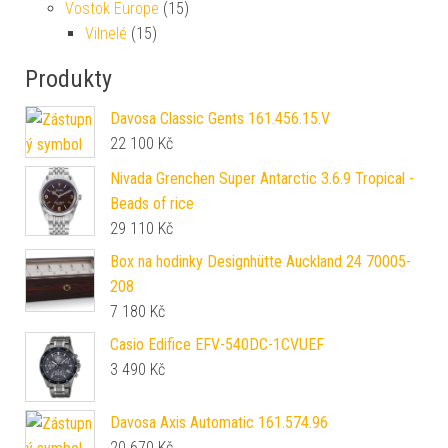
Vostok Europe
(15)
Vilnelé
(15)
Produkty
Davosa Classic Gents 161.456.15.V
22 100
Kč
Nivada Grenchen Super Antarctic 3.6.9 Tropical -
Beads of rice
29 110
Kč
Box na hodinky Designhütte Auckland 24 70005-
208
7 180
Kč
Casio Edifice EFV-540DC-1CVUEF
3 490
Kč
Davosa Axis Automatic 161.574.96
20 670
Kč