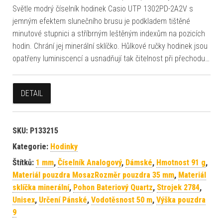
Světle modrý číselník hodinek Casio UTP 1302PD-2A2V s
jemným efektem slunečního brusu je podkladem tištěné
minutové stupnici a stříbrným leštěným indexům na pozicích
hodin. Chrání jej minerální sklíčko. Hůlkové ručky hodinek jsou
opatřeny luminiscencí a usnadňují tak čitelnost při přechodu…
DETAIL
SKU:
P133215
Kategorie:
Hodinky
Štítků:
1 mm
,
Číselník Analogový
,
Dámské
,
Hmotnost 91 g
,
Materiál pouzdra MosazRozměr pouzdra 35 mm
,
Materiál
sklíčka minerální
,
Pohon Bateriový Quartz
,
Strojek 2784
,
Unisex
,
Určení Pánské
,
Vodotěsnost 50 m
,
Výška pouzdra
9