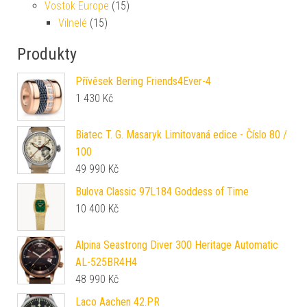
Vostok Europe
(15)
Vilnelé
(15)
Produkty
Přívěsek Bering Friends4Ever-4
1 430
Kč
Biatec T. G. Masaryk Limitovaná edice - Číslo 80 /
100
49 990
Kč
Bulova Classic 97L184 Goddess of Time
10 400
Kč
Alpina Seastrong Diver 300 Heritage Automatic
AL-525BR4H4
48 990
Kč
Laco Aachen 42.PR