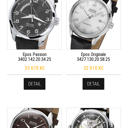
Epos Passion
Epos Originale
3402.142.20.34.25
3427.130.20.58.25
35 670
Kč
32 610
Kč
DETAIL
DETAIL