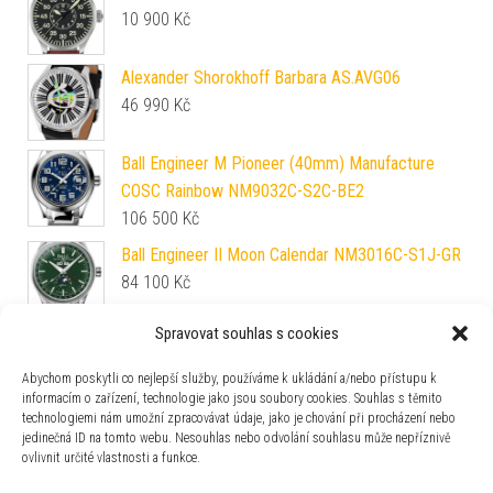
10 900
Kč
Alexander Shorokhoff Barbara AS.AVG06
46 990
Kč
Ball Engineer M Pioneer (40mm) Manufacture
COSC Rainbow NM9032C-S2C-BE2
106 500
Kč
Ball Engineer II Moon Calendar NM3016C-S1J-GR
84 100
Kč
Spravovat souhlas s cookies
Nivada Grenchen Aquamar Grey - Beads of Rice
31 560
Kč
Abychom poskytli co nejlepší služby, používáme k ukládání a/nebo přístupu k
informacím o zařízení, technologie jako jsou soubory cookies. Souhlas s těmito
technologiemi nám umožní zpracovávat údaje, jako je chování při procházení nebo
Frederique Constant Classics Moneta Moonphase
jedinečná ID na tomto webu. Nesouhlas nebo odvolání souhlasu může nepříznivě
Quartz FC-206S3S6
ovlivnit určité vlastnosti a funkce.
29 990
Kč