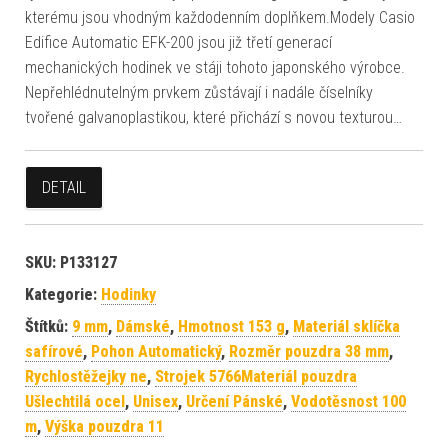
kterému jsou vhodným každodenním doplňkem.Modely Casio
Edifice Automatic EFK-200 jsou již třetí generací
mechanických hodinek ve stáji tohoto japonského výrobce.
Nepřehlédnutelným prvkem zůstávají i nadále číselníky
tvořené galvanoplastikou, které přichází s novou texturou…
DETAIL
SKU:
P133127
Kategorie:
Hodinky
Štítků:
9 mm
,
Dámské
,
Hmotnost 153 g
,
Materiál sklíčka
safírové
,
Pohon Automatický
,
Rozměr pouzdra 38 mm
,
Rychlostěžejky ne
,
Strojek 5766Materiál pouzdra
Ušlechtilá ocel
,
Unisex
,
Určení Pánské
,
Vodotěsnost 100
m
,
Výška pouzdra 11