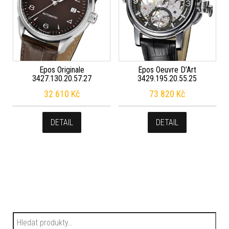
Epos Originale
Epos Oeuvre D’Art
3427.130.20.57.27
3429.195.20.55.25
32 610
Kč
73 820
Kč
DETAIL
DETAIL
Hledat: