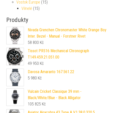
Vostok Europe
(15)
Vilnelé
(15)
Produkty
Nivada Grenchen Chronomaster White Orange Boy
Inter. Bezel - Manual - Forstner Rivet
58 800
Kč
Tissot PR516 Mechanical Chronograph
T149.459.21.051.00
49 950
Kč
Davosa Amaranto 167.561.22
5 980
Kč
Vulcain Cricket Classique 39 mm -
Black/White/Blue - Black Alligator
105 825
Kč
Aviator Airacobra 43 Type A V.1.38.0.320.5