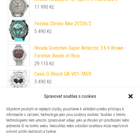
11 990
Kč
Festina Chrono Bike 20726/2
5 490
Kč
Nivada Grenchen Super Antarctic 3.6.9 Brown -
Forstner Beads of Rice
29 110
Kč
Casio G-Shock GA-V01-7AER
3 490
Kč
Spravovat souhlas s cookies
Formex Essence Leggera FortyOne Automatic
Chronometer Forged Carbon
Abychom poskytli co nejlepší služby, používáme k ukládání a/nebo přístupu k
48 750
Kč
informacím o zařízení, technologie jako jsou soubory cookies. Souhlas s těmito
technologiemi nám umožní zpracovávat údaje, jako je chování při procházení nebo
Davosa Neoteric Pilot 161.565.46
jedinečná ID na tomto webu. Nesouhlas nebo odvolání souhlasu může nepříznivě
23 270
Kč
ovlivnit určité vlastnosti a funkce.