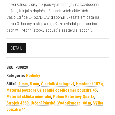
univerzálností, díky níž jsou využitelné jak na každodenní
nošení, tak jako doplněk při sportovních aktivitách.
Casio Edifice EF 527D-3AV disponují ukazatelem data na
pozici 3. hodiny a stopkami, jež lze ovládat postranními
tlačítky – vrchní stopky spouští a zastavuje, spodní…
DETAIL
SKU:
P39829
Kategorie:
Hodinky
Štítků:
4 mm
,
5 mm
,
Číselník Analogový
,
Hmotnost 157 g
,
Materiál pouzdra Ušlechtilá ocelRozměr pouzdra 45
,
Materiál sklíčka minerální
,
Pohon Bateriový Quartz
,
Strojek 4369
,
Určení Pánské
,
Vodotěsnost 100 m
,
Výška
pouzdra 11