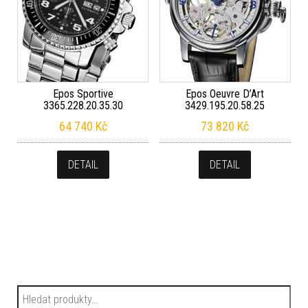
Epos Sportive
Epos Oeuvre D’Art
3365.228.20.35.30
3429.195.20.58.25
64 740
Kč
73 820
Kč
DETAIL
DETAIL
Hledat: