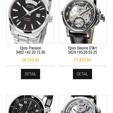
Epos Passion
Epos Oeuvre D’Art
3402.142.20.15.30
3429.195.20.55.25
38 220
Kč
73 820
Kč
DETAIL
DETAIL