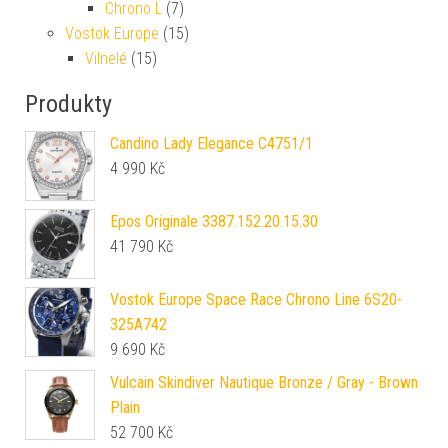
Chrono L
(7)
Vostok Europe
(15)
Vilnelé
(15)
Produkty
Candino Lady Elegance C4751/1
4 990
Kč
Epos Originale 3387.152.20.15.30
41 790
Kč
Vostok Europe Space Race Chrono Line 6S20-
325A742
9 690
Kč
Vulcain Skindiver Nautique Bronze / Gray - Brown
Plain
52 700
Kč