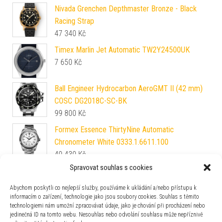
Nivada Grenchen Depthmaster Bronze - Black
Racing Strap
47 340
Kč
Timex Marlin Jet Automatic TW2Y24500UK
7 650
Kč
Ball Engineer Hydrocarbon AeroGMT II (42 mm)
COSC DG2018C-SC-BK
99 800
Kč
Formex Essence ThirtyNine Automatic
Chronometer White 0333.1.6611.100
40 430
Kč
Spravovat souhlas s cookies
EDOX CO-1 Quartz Chronograph 10242-TIN-VIN
34 950
Kč
Abychom poskytli co nejlepší služby, používáme k ukládání a/nebo přístupu k
informacím o zařízení, technologie jako jsou soubory cookies. Souhlas s těmito
technologiemi nám umožní zpracovávat údaje, jako je chování při procházení nebo
EDOX Skydiver Neptunian Grande Reserve 80801-
jedinečná ID na tomto webu. Nesouhlas nebo odvolání souhlasu může nepříznivě
3VM-VDN