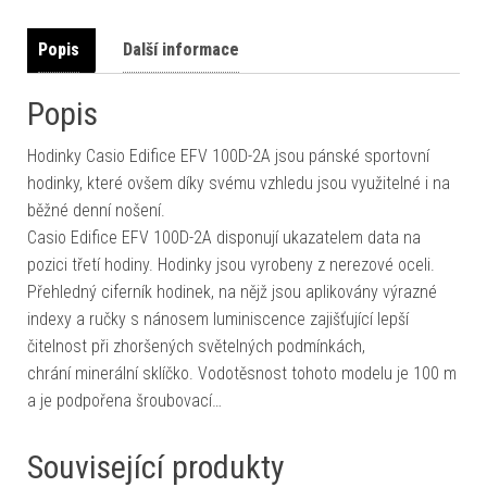
Popis
Další informace
Popis
Hodinky Casio Edifice EFV 100D-2A jsou pánské sportovní
hodinky, které ovšem díky svému vzhledu jsou využitelné i na
běžné denní nošení.
Casio Edifice EFV 100D-2A disponují ukazatelem data na
pozici třetí hodiny. Hodinky jsou vyrobeny z nerezové oceli.
Přehledný ciferník hodinek, na nějž jsou aplikovány výrazné
indexy a ručky s nánosem luminiscence zajišťující lepší
čitelnost při zhoršených světelných podmínkách,
chrání minerální sklíčko. Vodotěsnost tohoto modelu je 100 m
a je podpořena šroubovací…
Související produkty