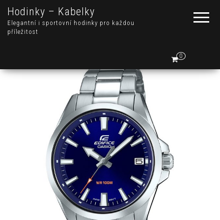
Hodinky – Kabelky
Elegantní i sportovní hodinky pro každou
příležitost
0