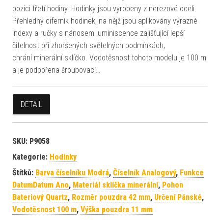
pozici třetí hodiny. Hodinky jsou vyrobeny z nerezové oceli.
Přehledný ciferník hodinek, na nějž jsou aplikovány výrazné
indexy a ručky s nánosem luminiscence zajišťující lepší
čitelnost při zhoršených světelných podmínkách,
chrání minerální sklíčko. Vodotěsnost tohoto modelu je 100 m
a je podpořena šroubovací…
DETAIL
SKU:
P9058
Kategorie:
Hodinky
Štítků:
Barva číselníku Modrá
,
Číselník Analogový
,
Funkce
DatumDatum Ano
,
Materiál sklíčka minerální
,
Pohon
Bateriový Quartz
,
Rozměr pouzdra 42 mm
,
Určení Pánské
,
Vodotěsnost 100 m
,
Výška pouzdra 11 mm