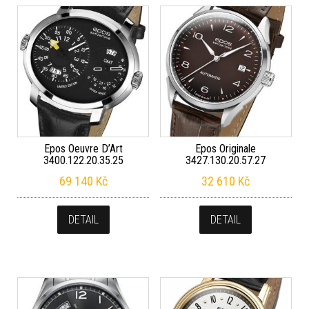
Epos Oeuvre D’Art
Epos Originale
3400.122.20.35.25
3427.130.20.57.27
69 140
Kč
32 610
Kč
DETAIL
DETAIL