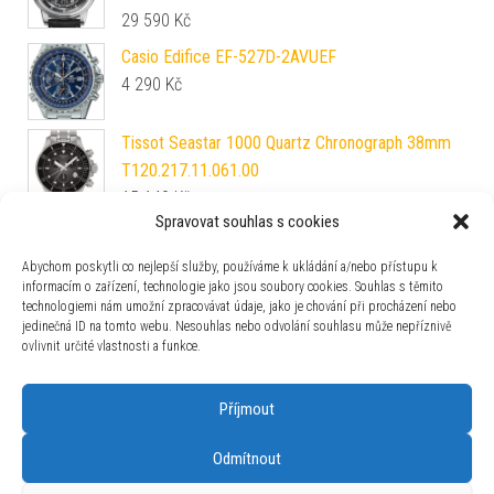
29 590
Kč
Casio Edifice EF-527D-2AVUEF
4 290
Kč
Tissot Seastar 1000 Quartz Chronograph 38mm
T120.217.11.061.00
15 140
Kč
Spravovat souhlas s cookies
Natahovač Wolf British Racing Green 792441
102 125
Kč
Abychom poskytli co nejlepší služby, používáme k ukládání a/nebo přístupu k
informacím o zařízení, technologie jako jsou soubory cookies. Souhlas s těmito
technologiemi nám umožní zpracovávat údaje, jako je chování při procházení nebo
Hodiny AMS Design Quartz 9539
jedinečná ID na tomto webu. Nesouhlas nebo odvolání souhlasu může nepříznivě
1 400
Kč
ovlivnit určité vlastnosti a funkce.
Příjmout
Odmítnout
Používáme WordPress (v češtině).
|
Šablona: Bulk Shop
| ACIT