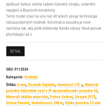
špičkové funkce včetně rádiem řízeného strojku, solárního
napájení a Bluetooth konektivity.
Tento model staví na více než 40 letech vývoje technologie
nárazuvzdorných hodinek. Konstrukce pouzdra je nově
navržena tak, aby ještě efektivněji tlumila nárazy. Nově plynule
přecházející až v…
DETAIL
SKU:
P112534
Kategorie:
Hodinky
Štítků:
6 mm
,
Číselník Digitální
,
Hmotnost 172 g
,
Materiál
pouzdra Ušlechtilá ocel s IP úpravouRozměr pouzdra 43
,
Materiál sklíčka minerální
,
Pohon Solární
,
Strojek 3575
,
Určení Pánské
,
Vodotěsnost 200 m
,
Výška pouzdra 13 mm