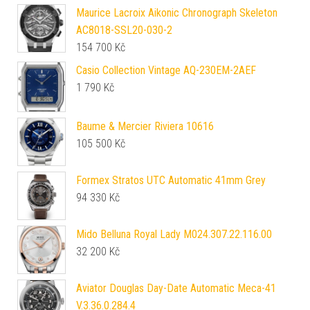
Maurice Lacroix Aikonic Chronograph Skeleton
AC8018-SSL20-030-2
154 700
Kč
Casio Collection Vintage AQ-230EM-2AEF
1 790
Kč
Baume & Mercier Riviera 10616
105 500
Kč
Formex Stratos UTC Automatic 41mm Grey
94 330
Kč
Mido Belluna Royal Lady M024.307.22.116.00
32 200
Kč
Aviator Douglas Day-Date Automatic Meca-41
V.3.36.0.284.4