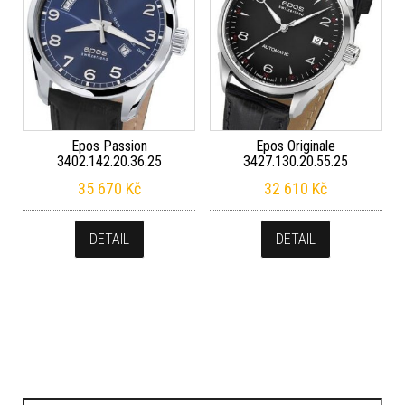
Epos Passion
Epos Originale
3402.142.20.36.25
3427.130.20.55.25
35 670
Kč
32 610
Kč
DETAIL
DETAIL