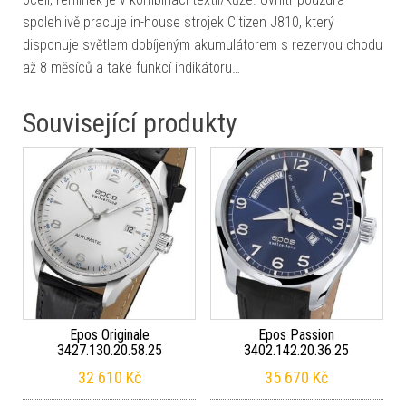
spolehlivě pracuje in-house strojek Citizen J810, který
disponuje světlem dobíjeným akumulátorem s rezervou chodu
až 8 měsíců a také funkcí indikátoru…
Související produkty
Epos Originale
Epos Passion
3427.130.20.58.25
3402.142.20.36.25
32 610
Kč
35 670
Kč