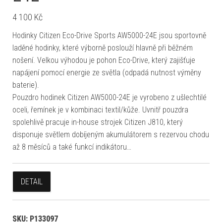
4 100
Kč
Hodinky Citizen Eco-Drive Sports AW5000-24E jsou sportovně
laděné hodinky, které výborně poslouží hlavně při běžném
nošení. Velkou výhodou je pohon Eco-Drive, který zajišťuje
napájení pomocí energie ze světla (odpadá nutnost výměny
baterie).
Pouzdro hodinek Citizen AW5000-24E je vyrobeno z ušlechtilé
oceli, řemínek je v kombinaci textil/kůže. Uvnitř pouzdra
spolehlivě pracuje in-house strojek Citizen J810, který
disponuje světlem dobíjeným akumulátorem s rezervou chodu
až 8 měsíců a také funkcí indikátoru…
DETAIL
SKU:
P133097