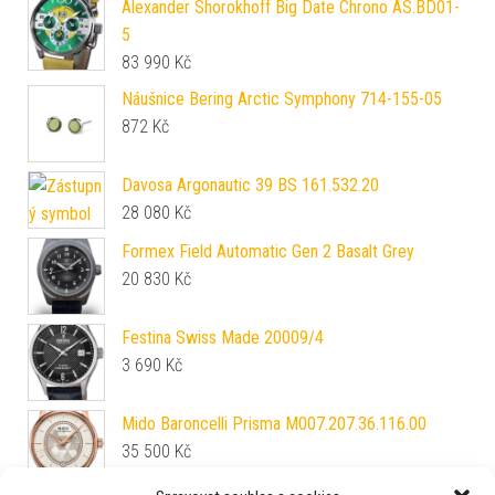
Alexander Shorokhoff Big Date Chrono AS.BD01-
5
83 990
Kč
Náušnice Bering Arctic Symphony 714-155-05
872
Kč
Davosa Argonautic 39 BS 161.532.20
28 080
Kč
Formex Field Automatic Gen 2 Basalt Grey
20 830
Kč
Festina Swiss Made 20009/4
3 690
Kč
Mido Baroncelli Prisma M007.207.36.116.00
35 500
Kč