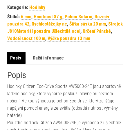
Kategorie:
Hodinky
Štítků:
6 mm
,
Hmotnost 87 g
,
Pohon Solární
,
Rozměr
pouzdra 42
,
Rychlostěžejky ne
,
Šířka pásku 20 mm
,
Strojek
J810Materiál pouzdra Ušlechtilá ocel
,
Určení Pánské
,
Vodotěsnost 100 m
,
Výška pouzdra 13 mm
Popis
Další informace
Popis
Hodinky Citizen Eco-Drive Sports AW5000-24E jsou sportovně
laděné hodinky, které výborně poslouží hlavně při běžném
nošení. Velkou výhodou je pohon Eco-Drive, který zajišťuje
napájení pomocí energie ze světla (odpadá nutnost výměny
baterie).
Pouzdro hodinek Citizen AW5000-24E je vyrobeno z ušlechtilé
oceli, řemínek je v kombinaci textil/kůže. Uvnitř pouzdra