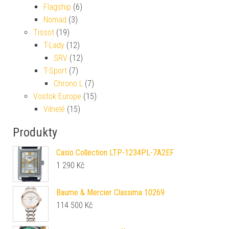
Flagship
(6)
Nomad
(3)
Tissot
(19)
T-Lady
(12)
SRV
(12)
T-Sport
(7)
Chrono L
(7)
Vostok Europe
(15)
Vilnelé
(15)
Produkty
Casio Collection LTP-1234PL-7A2EF
1 290
Kč
Baume & Mercier Classima 10269
114 500
Kč