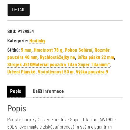
DETAIL
SKU:
P129854
Kategorie:
Hodinky
Štítků:
5 mm
,
Hmotnost 78 g
,
Pohon Solární
,
Rozměr
pouzdra 40 mm
,
Rychlostěžejky ne
,
Šířka pásku 22 mm
,
Strojek J810Materiál pouzdra Titan Super Titanium™
,
Určení Pánské
,
Vodotěsnost 50 m
,
Výška pouzdra 9
Popis
Další informace
Popis
Pánské hodinky Citizen Eco-Drive Super Titanium AW1900-
50L si své majitele získávají především svým elegantním