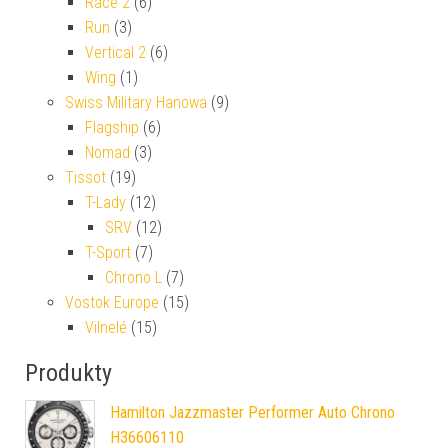
Race 2
(6)
Run
(3)
Vertical 2
(6)
Wing
(1)
Swiss Military Hanowa
(9)
Flagship
(6)
Nomad
(3)
Tissot
(19)
T-Lady
(12)
SRV
(12)
T-Sport
(7)
Chrono L
(7)
Vostok Europe
(15)
Vilnelé
(15)
Produkty
Hamilton Jazzmaster Performer Auto Chrono
H36606110