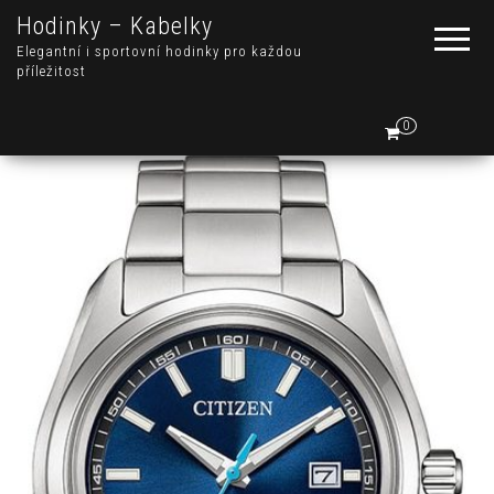
Hodinky – Kabelky
Elegantní i sportovní hodinky pro každou
příležitost
0