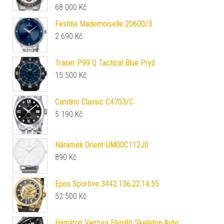
68 000
Kč
Festina Mademoiselle 20600/3
2 690
Kč
Traser P99 Q Tactical Blue Pryž
15 500
Kč
Candino Classic C4703/C
5 190
Kč
Náramek Orient UM00C112J0
890
Kč
Epos Sportive 3442.136.22.14.55
52 500
Kč
Hamilton Ventura Elvis80 Skeleton Auto