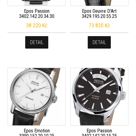
Epos Passion
Epos Oeuvre D’Art
3402.142.20.34.30
3429.195.20.55.25
38 220
Kč
73 820
Kč
DETAIL
DETAIL
Epos Emotion
Epos Passion
3390.152.20.10.25
3402.142.20.15.25