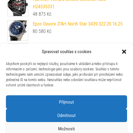
H24535331
48 875
Kč
Epos Oeuvre D’Art North Star 3439.322.20.16.25
80 580
Kč
Davosa Evo 1908 161.575.46
Spravovat souhlas s cookies
25 870
Kč
Abychom poskytli co nejlepší služby, používáme k ukládání a/nebo přístupu k
informacím o zařízení, technologie jako jsou soubory cookies. Souhlas s těmito
Bering Classic 11022-734
technologiemi nám umožní zpracovávat údaje, jako je chování při procházení nebo
3 880
Kč
jedinečná ID na tomto webu. Nesouhlas nebo odvolání souhlasu může nepříznivě
ovlivnit určité vlastnosti a funkce.
Příjmout
Odmítnout
Používáme WordPress (v češtině).
|
Šablona: Bulk Shop
| ACIT
Možnosti
s.r.o. Chodovská 228/3 Praha 4 IČ: 26454424