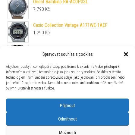
Orient Bambino RA-AC0P03L
7 790
Kč
Casio Collection Vintage A171WE-1AEF
1 290
Kč
Ball Engineer Hydrocarbon AeroGMT (42 mm)
Spravovat souhlas s cookies
COSC Sled Driver Limited Edition DG2018C-
S17C-BK
Abychom poskytli co nejlepší služby, používáme k ukládání a/nebo přístupu k
99 800
Kč
informacím o zařízení, technologie jako jsou soubory cookies. Souhlas s těmito
technologiemi nám umožní zpracovávat údaje, jako je chování při procházení nebo
Casio Collection LTP-B166D-7AVEF
jedinečná ID na tomto webu. Nesouhlas nebo odvolání souhlasu může nepříznivě
1 990
Kč
ovlivnit určité vlastnosti a funkce.
Příjmout
Odmítnout
Používáme WordPress (v češtině).
|
Šablona: Bulk Shop
| ACIT
Možnosti