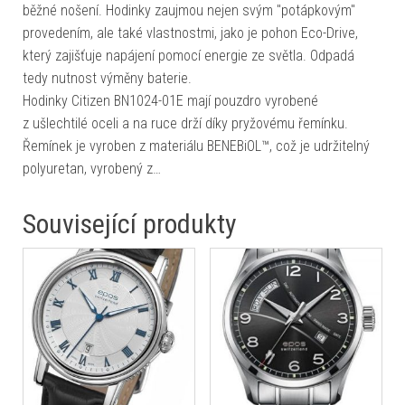
běžné nošení. Hodinky zaujmou nejen svým "potápkovým"
provedením, ale také vlastnostmi, jako je pohon Eco-Drive,
který zajišťuje napájení pomocí energie ze světla. Odpadá
tedy nutnost výměny baterie.
Hodinky Citizen BN1024-01E mají pouzdro vyrobené
z ušlechtilé oceli a na ruce drží díky pryžovému řemínku.
Řemínek je vyroben z materiálu BENEBiOL™, což je udržitelný
polyuretan, vyrobený z…
Související produkty