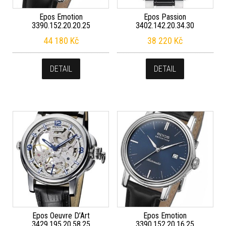
Epos Emotion
Epos Passion
3390.152.20.20.25
3402.142.20.34.30
44 180
Kč
38 220
Kč
DETAIL
DETAIL
Epos Oeuvre D’Art
Epos Emotion
3429.195.20.58.25
3390.152.20.16.25