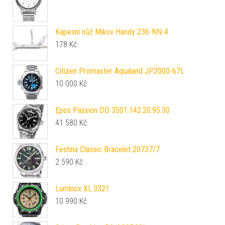
Kapesní nůž Mikov Handy 236-NN-4
178
Kč
Citizen Promaster Aqualand JP2000-67L
10 000
Kč
Epos Passion DD 3501.142.20.95.30
41 580
Kč
Festina Classic Bracelet 20737/7
2 590
Kč
Luminox XL.3321
10 990
Kč