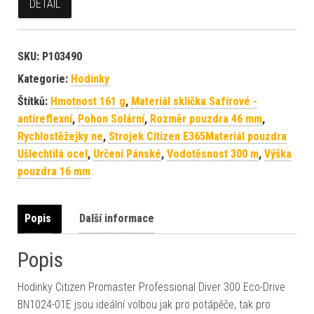
DETAIL
SKU:
P103490
Kategorie:
Hodinky
Štítků:
Hmotnost 161 g
,
Materiál sklíčka Safírové -
antireflexní
,
Pohon Solární
,
Rozměr pouzdra 46 mm
,
Rychlostěžejky ne
,
Strojek Citizen E365Materiál pouzdra
Ušlechtilá ocel
,
Určení Pánské
,
Vodotěsnost 300 m
,
Výška
pouzdra 16 mm
Popis
Další informace
Popis
Hodinky Citizen Promaster Professional Diver 300 Eco-Drive
BN1024-01E jsou ideální volbou jak pro potápěče, tak pro