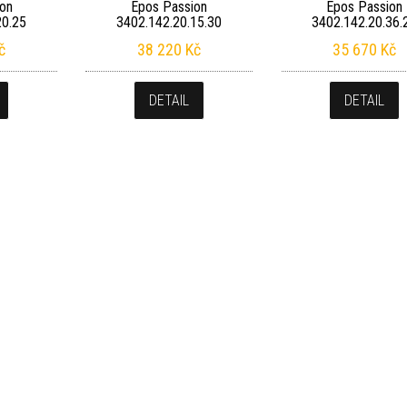
on
Epos Passion
Epos Passion
20.25
3402.142.20.15.30
3402.142.20.36.
č
38 220
Kč
35 670
Kč
DETAIL
DETAIL