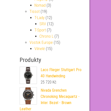
Nomad
(3)
Tissot
(19)
T-Lady
(12)
SRV
(12)
T-Sport
(7)
Chrono L
(7)
Vostok Europe
(15)
Vilnelé
(15)
Produkty
Laco Flieger Stuttgart Pro
40 Handwinding
25 720
Kč
Nivada Grenchen
Chronoking Mecaquartz -
Inter. Bezel - Brown
Leather