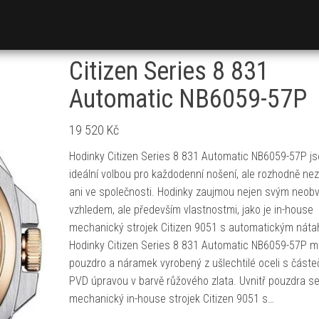
Citizen Series 8 831
Automatic NB6059-57P
19 520
Kč
Hodinky Citizen Series 8 831 Automatic NB6059-57P j
ideální volbou pro každodenní nošení, ale rozhodně ne
ani ve společnosti. Hodinky zaujmou nejen svým neob
vzhledem, ale především vlastnostmi, jako je in-house
mechanický strojek Citizen 9051 s automatickým nát
Hodinky Citizen Series 8 831 Automatic NB6059-57P ma
pouzdro a náramek vyrobený z ušlechtilé oceli s část
PVD úpravou v barvě růžového zlata. Uvnitř pouzdra s
mechanický in-house strojek Citizen 9051 s…