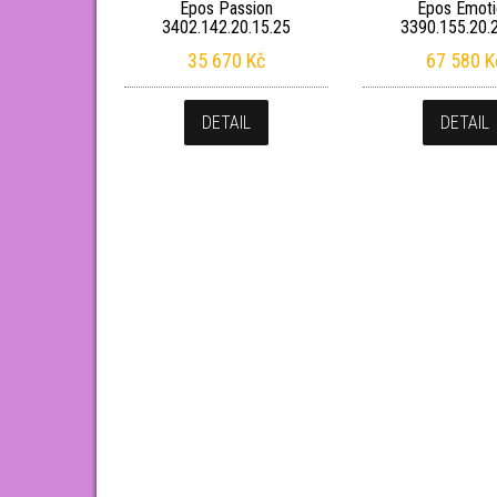
Epos Passion
Epos Emoti
3402.142.20.15.25
3390.155.20.
35 670
Kč
67 580
K
DETAIL
DETAIL