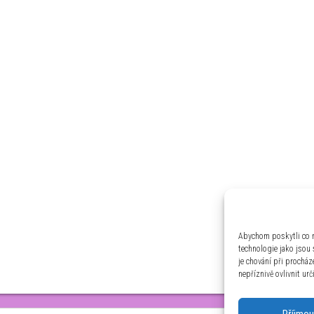
Abychom poskytli co n
technologie jako jsou
je chování při prochá
nepříznivě ovlivnit urč
Příjmou