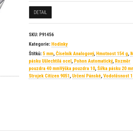
DETAIL
SKU:
P91456
Kategorie:
Hodinky
Štítků:
5 mm
,
Číselník Analogový
,
Hmotnost 154 g
,
M
pásku Ušlechtilá ocel
,
Pohon Automatický
,
Rozměr
pouzdra 40 mmVýška pouzdra 10
,
Šířka pásku 20 m
Strojek Citizen 9051
,
Určení Pánské
,
Vodotěsnost 