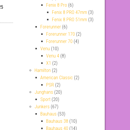
Fenix 8 Pro
(6)
25
Fenix 8 PRO 47mm
(3)
Fenix 8 PRO 51mm
(3)
Forerunner
(6)
Forerunner 170
(2)
Forerunner 70
(4)
Venu
(10)
Venu 4
(8)
X1
(2)
Hamilton
(2)
American Classic
(2)
PSR
(2)
Junghans
(20)
Sport
(20)
Junkers
(67)
Bauhaus
(53)
Bauhaus 38
(10)
Bauhaus 40
(14)