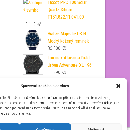
Tissot PRC 100 Solar
Quartz 34mm
T151.822.11.041.00
13 110
Kč
Biatec Majestic 03 N -
Modrý kožený řemínek
36 300
Kč
Luminox Atacama Field
Urban Adventure XL.1961
11 990
Kč
Tissot Gentleman
Spravovat souhlas s cookies
Automatic 38mm
T165.807.11.041.00
ejlepší služby, používáme k ukládání a/nebo přístupu k informacím o zařízení,
 soubory cookies. Souhlas s těmito technologiemi nám umožní zpracovávat údaje, jako
19 980
Kč
zení nebo jedinečná ID na tomto webu. Nesouhlas nebo odvolání souhlasu může
ité vlastnosti a funkce.
t
Odmítnout
Možnosti