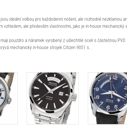
jsou ideální volbou pro každodenní nošení, ale rozhodně nezklamou an
 vzhledem, ale především vlastnostmi, jako je in-house mechanický s
mají pouzdro a náramek vyrobený z ušlechtilé oceli s částečnou PVD
skrývá mechanický in-house strojek Citizen 9051 s…