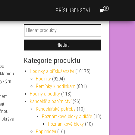
0
PŘÍSLUŠENSTVÍ
Hledat:
Hledat
Kategorie produktu
sou
Hodinky a příslušenství
(10175)
zklamou
Hodinky
(9294)
vyklým
Řemínky k hodinkám
(881)
Hodiny a budíky
(113)
ahem.
Kancelář a papírnictví
(26)
jí
Kancelářské potřeby
(10)
ečnou
Poznámkové bloky a diáře
(10)
e skrývá
Poznámkové bloky
(10)
Papírnictví
(16)