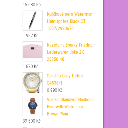
15 680
Kč
Kuličkové pero Waterman
Hémisphère Black CT
1507/2920670
1 932
Kč
Kazeta na šperky Friedrich
Lederwaren Jolie 2.0
23256-48
1 870
Kč
Candino Lady Petite
C4538/1
6 990
Kč
Vulcain Skindiver Nautique
Blue with White Lum -
Brown Plain
39 500
Kč