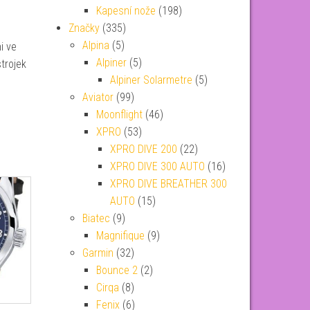
Kapesní nože
(198)
Značky
(335)
Alpina
(5)
i ve
Alpiner
(5)
trojek
Alpiner Solarmetre
(5)
Aviator
(99)
Moonflight
(46)
XPRO
(53)
XPRO DIVE 200
(22)
XPRO DIVE 300 AUTO
(16)
XPRO DIVE BREATHER 300
AUTO
(15)
Biatec
(9)
Magnifique
(9)
Garmin
(32)
Bounce 2
(2)
Cirqa
(8)
Fenix
(6)