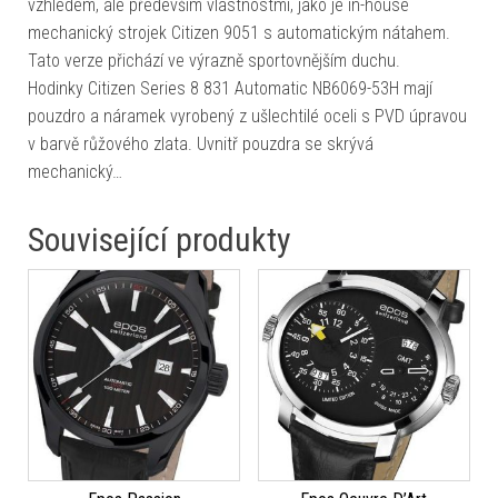
vzhledem, ale především vlastnostmi, jako je in-house
mechanický strojek Citizen 9051 s automatickým nátahem.
Tato verze přichází ve výrazně sportovnějším duchu.
Hodinky Citizen Series 8 831 Automatic NB6069-53H mají
pouzdro a náramek vyrobený z ušlechtilé oceli s PVD úpravou
v barvě růžového zlata. Uvnitř pouzdra se skrývá
mechanický…
Související produkty