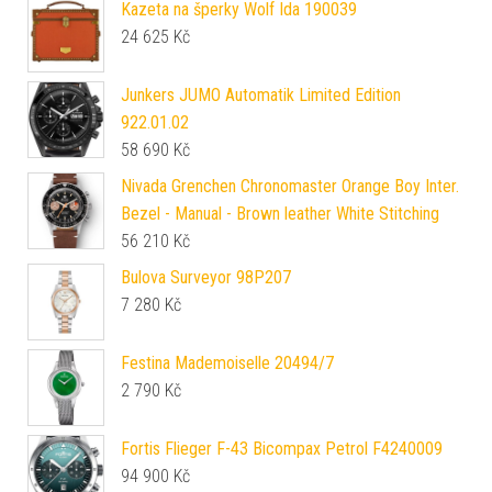
Kazeta na šperky Wolf Ida 190039
24 625
Kč
Junkers JUMO Automatik Limited Edition
922.01.02
58 690
Kč
Nivada Grenchen Chronomaster Orange Boy Inter.
Bezel - Manual - Brown leather White Stitching
56 210
Kč
Bulova Surveyor 98P207
7 280
Kč
Festina Mademoiselle 20494/7
2 790
Kč
Fortis Flieger F-43 Bicompax Petrol F4240009
94 900
Kč