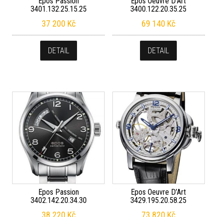
Epos Passion
Epos Oeuvre D’Art
3401.132.25.15.25
3400.122.20.35.25
37 200
Kč
69 140
Kč
DETAIL
DETAIL
Epos Passion
Epos Oeuvre D’Art
3402.142.20.34.30
3429.195.20.58.25
38 220
Kč
73 820
Kč