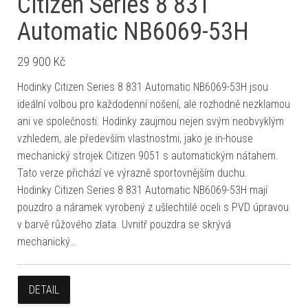
Citizen Series 8 831
Automatic NB6069-53H
29 900
Kč
Hodinky Citizen Series 8 831 Automatic NB6069-53H jsou
ideální volbou pro každodenní nošení, ale rozhodně nezklamou
ani ve společnosti. Hodinky zaujmou nejen svým neobvyklým
vzhledem, ale především vlastnostmi, jako je in-house
mechanický strojek Citizen 9051 s automatickým nátahem.
Tato verze přichází ve výrazně sportovnějším duchu.
Hodinky Citizen Series 8 831 Automatic NB6069-53H mají
pouzdro a náramek vyrobený z ušlechtilé oceli s PVD úpravou
v barvě růžového zlata. Uvnitř pouzdra se skrývá
mechanický…
DETAIL