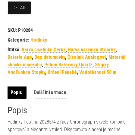
DETAIL
SKU:
P10284
Kategorie:
Hodinky
Štítků:
Barva číselníku Černá
,
Barva náramku Stříbrná
,
Baterie Ano
,
Bez datumovky
,
Číselník Analogový
,
Materiál
sklíčka minerální
,
Pohon Bateriový Quartz
,
Stopky
AnoFunkce Stopky
,
Určení Pánské
,
Vodotěsnost 50 m
Popis
Další informace
Popis
Hodinky Festina 20285/4 z řady Chronograph skvěle kombinují
sportovní a elegantní vzhled. Díky tomuto sladění je možné