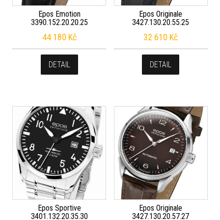
Epos Emotion
Epos Originale
3390.152.20.20.25
3427.130.20.55.25
44 180
Kč
32 610
Kč
DETAIL
DETAIL
Epos Sportive
Epos Originale
3401.132.20.35.30
3427.130.20.57.27