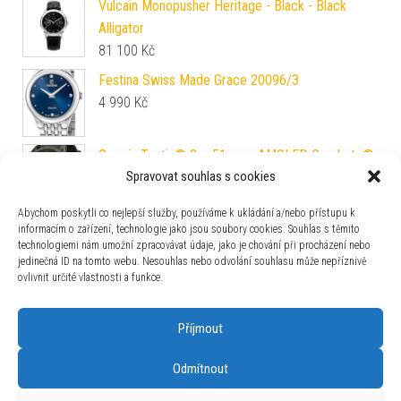
Vulcain Monopusher Heritage - Black - Black
Alligator
81 100
Kč
Festina Swiss Made Grace 20096/3
4 990
Kč
Garmin Tactix® 8 – 51 mm, AMOLED Cerakote®
Spravovat souhlas s cookies
Applied Ballistics Ultralight™ Olive Drab
Cerakote® 010-04553-11
Abychom poskytli co nejlepší služby, používáme k ukládání a/nebo přístupu k
39 990
Kč
informacím o zařízení, technologie jako jsou soubory cookies. Souhlas s těmito
technologiemi nám umožní zpracovávat údaje, jako je chování při procházení nebo
Baume & Mercier Riviera Flyback Chronograph
jedinečná ID na tomto webu. Nesouhlas nebo odvolání souhlasu může nepříznivě
10828
ovlivnit určité vlastnosti a funkce.
210 900
Kč
Příjmout
Odmítnout
Používáme WordPress (v češtině).
|
Šablona: Bulk Shop
| ACIT