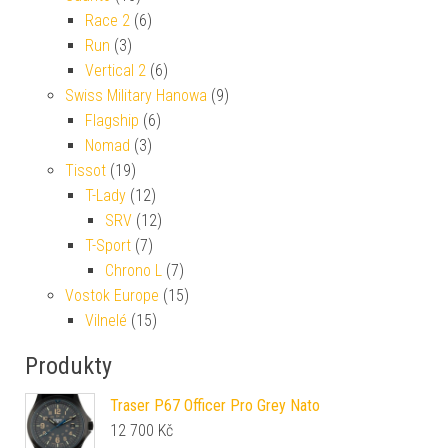
Race 2
(6)
Run
(3)
Vertical 2
(6)
Swiss Military Hanowa
(9)
Flagship
(6)
Nomad
(3)
Tissot
(19)
T-Lady
(12)
SRV
(12)
T-Sport
(7)
Chrono L
(7)
Vostok Europe
(15)
Vilnelé
(15)
Produkty
Traser P67 Officer Pro Grey Nato
12 700
Kč