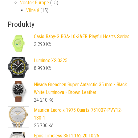
Vostok Europe
(15)
Vilnelé
(15)
Produkty
Casio Baby-G BGA-10-3AER Playful Hearts Series
2 290
Kč
Luminox XS.0325
8 990
Kč
Nivada Grenchen Super Antarctic 35 mm - Black
White Luminova - Brown Leather
24 210
Kč
Maurice Lacroix 1975 Quartz 751007-PVY12-
130-1
25 700
Kč
Epos Timeless 3511.152.20.10.25