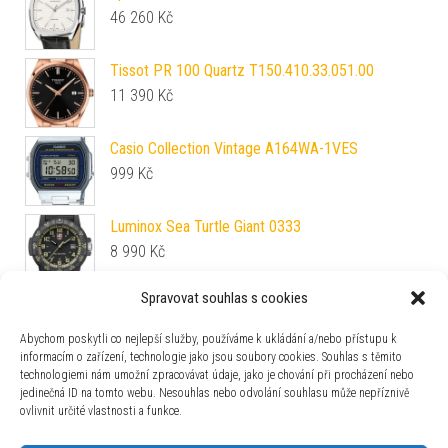
46 260
Kč
Tissot PR 100 Quartz T150.410.33.051.00
11 390
Kč
Casio Collection Vintage A164WA-1VES
999
Kč
Luminox Sea Turtle Giant 0333
8 990
Kč
Spravovat souhlas s cookies
Epos Originale 3408.208.24.31.15
39 750
Kč
Abychom poskytli co nejlepší služby, používáme k ukládání a/nebo přístupu k
informacím o zařízení, technologie jako jsou soubory cookies. Souhlas s těmito
technologiemi nám umožní zpracovávat údaje, jako je chování při procházení nebo
Biatec Majestic SE 01 WLD - Kovový náramek s
jedinečná ID na tomto webu. Nesouhlas nebo odvolání souhlasu může nepříznivě
pozlacením
ovlivnit určité vlastnosti a funkce.
41 200
Kč