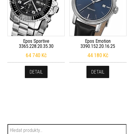
Epos Sportive
Epos Emotion
3365.228.20.35.30
3390.152.20.16.25
64 740
Kč
44 180
Kč
DETAIL
DETAIL
Hledat: