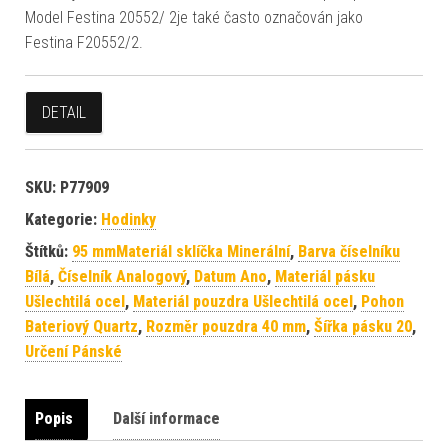
Model Festina 20552/ 2je také často označován jako
Festina F20552/2.
DETAIL
SKU:
P77909
Kategorie:
Hodinky
Štítků:
95 mmMateriál sklíčka Minerální
,
Barva číselníku
Bílá
,
Číselník Analogový
,
Datum Ano
,
Materiál pásku
Ušlechtilá ocel
,
Materiál pouzdra Ušlechtilá ocel
,
Pohon
Bateriový Quartz
,
Rozměr pouzdra 40 mm
,
Šířka pásku 20
,
Určení Pánské
Popis
Další informace