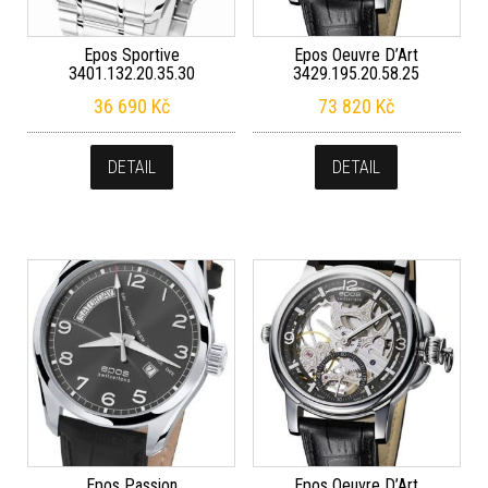
Epos Sportive
Epos Oeuvre D’Art
3401.132.20.35.30
3429.195.20.58.25
36 690
Kč
73 820
Kč
DETAIL
DETAIL
Epos Passion
Epos Oeuvre D’Art