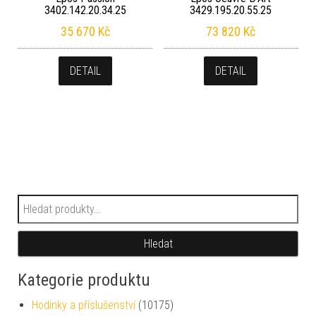
3402.142.20.34.25
3429.195.20.55.25
35 670
Kč
73 820
Kč
DETAIL
DETAIL
Hledat:
Hledat
Kategorie produktu
Hodinky a příslušenství
(10175)