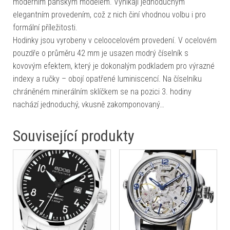
moderním pánským modelem. Vynikají jednoduchým
elegantním provedením, což z nich činí vhodnou volbu i pro
formální příležitosti.
Hodinky jsou vyrobeny v celoocelovém provedení. V ocelovém
pouzdře o průměru 42 mm je usazen modrý číselník s
kovovým efektem, který je dokonalým podkladem pro výrazné
indexy a ručky – obojí opatřené luminiscencí. Na číselníku
chráněném minerálním sklíčkem se na pozici 3. hodiny
nachází jednoduchý, vkusně zakomponovaný…
Související produkty