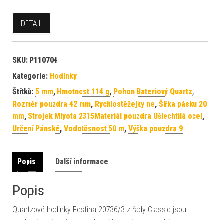
DETAIL
SKU:
P110704
Kategorie:
Hodinky
Štítků:
5 mm
,
Hmotnost 114 g
,
Pohon Bateriový Quartz
,
Rozměr pouzdra 42 mm
,
Rychlostěžejky ne
,
Šířka pásku 20
mm
,
Strojek Miyota 2315Materiál pouzdra Ušlechtilá ocel
,
Určení Pánské
,
Vodotěsnost 50 m
,
Výška pouzdra 9
Popis
Další informace
Popis
Quartzové hodinky Festina 20736/3 z řady Classic jsou