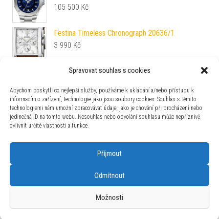
105 500
Kč
Festina Timeless Chronograph 20636/1
3 990
Kč
Spravovat souhlas s cookies
Aviator Douglas Day-Date 45 Automatic
V.3.44.0.397.4
Abychom poskytli co nejlepší služby, používáme k ukládání a/nebo přístupu k
28 190
Kč
informacím o zařízení, technologie jako jsou soubory cookies. Souhlas s těmito
technologiemi nám umožní zpracovávat údaje, jako je chování při procházení nebo
Vulcain Cricket Classique 36 mm - Eggshell -
jedinečná ID na tomto webu. Nesouhlas nebo odvolání souhlasu může nepříznivě
Brown Plain
ovlivnit určité vlastnosti a funkce.
85 425
Kč
Příjmout
Odmítnout
Používáme WordPress (v češtině).
|
Šablona: Bulk Shop
| ACIT
Možnosti
s.r.o. Chodovská 228/3 Praha 4 IČ: 26454424