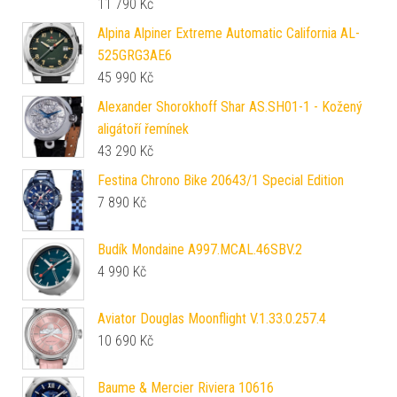
11 790
Kč
Alpina Alpiner Extreme Automatic California AL-
525GRG3AE6
45 990
Kč
Alexander Shorokhoff Shar AS.SH01-1 - Kožený
aligátoří řemínek
43 290
Kč
Festina Chrono Bike 20643/1 Special Edition
7 890
Kč
Budík Mondaine A997.MCAL.46SBV.2
4 990
Kč
Aviator Douglas Moonflight V.1.33.0.257.4
10 690
Kč
Baume & Mercier Riviera 10616