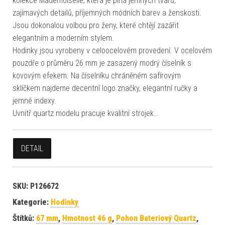
kolekce Mademoiselle, která je plná jemných tvarů,
zajímavých detailů, příjemných módních barev a ženskosti.
Jsou dokonalou volbou pro ženy, které chtějí zazářit
elegantním a moderním stylem.
Hodinky jsou vyrobeny v celoocelovém provedení. V ocelovém
pouzdře o průměru 26 mm je zasazený modrý číselník s
kovovým efekem. Na číselníku chráněném safírovým
sklíčkem najdeme decentní logo značky, elegantní ručky a
jemné indexy.
Uvnitř quartz modelu pracuje kvalitní strojek…
DETAIL
SKU:
P126672
Kategorie:
Hodinky
Štítků:
67 mm
,
Hmotnost 46 g
,
Pohon Bateriový Quartz
,