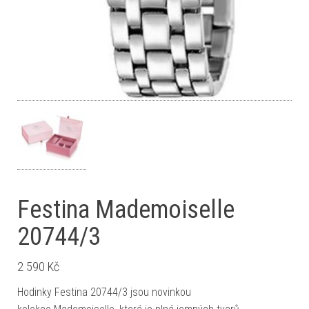
Festina Mademoiselle
20744/3
2 590
Kč
Hodinky Festina 20744/3 jsou novinkou