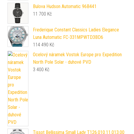
Bulova Hudson Automatic 96B441
11 700
Kč
Frederique Constant Classics Ladies Elegance
Luna Automatic FC-331MPWTD3BD6
114 490
Kč
Ocelový náramek Vostok Europe pro Expedition
North Pole Solar - duhové PVD
3 400
Kč
Tissot Bellissima Small Lady T126.010.11.013.00