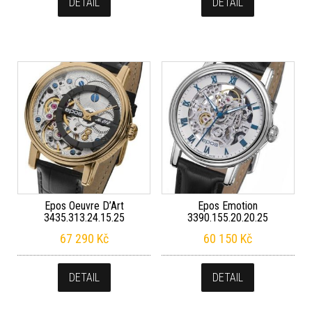
DETAIL
DETAIL
Epos Oeuvre D’Art
Epos Emotion
3435.313.24.15.25
3390.155.20.20.25
67 290
Kč
60 150
Kč
DETAIL
DETAIL