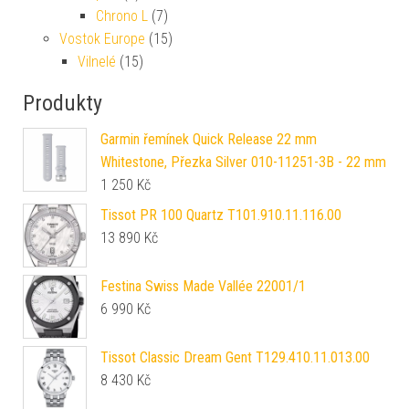
Chrono L
(7)
Vostok Europe
(15)
Vilnelé
(15)
Produkty
Garmin řemínek Quick Release 22 mm
Whitestone, Přezka Silver 010-11251-3B - 22 mm
1 250
Kč
Tissot PR 100 Quartz T101.910.11.116.00
13 890
Kč
Festina Swiss Made Vallée 22001/1
6 990
Kč
Tissot Classic Dream Gent T129.410.11.013.00
8 430
Kč