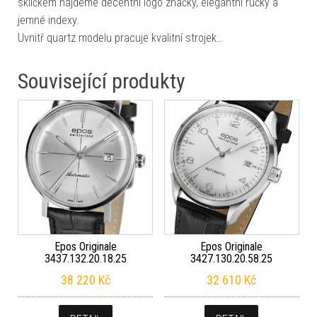
sklíčkem najdeme decentní logo značky, elegantní ručky a
jemné indexy.
Uvnitř quartz modelu pracuje kvalitní strojek…
Související produkty
Epos Originale
Epos Originale
3437.132.20.18.25
3427.130.20.58.25
38 220
Kč
32 610
Kč