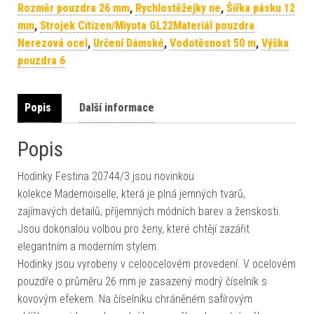
Rozměr pouzdra 26 mm
,
Rychlostěžejky ne
,
Šířka pásku 12
mm
,
Strojek Citizen/Miyota GL22Materiál pouzdra
Nerezová ocel
,
Určení Dámské
,
Vodotěsnost 50 m
,
Výška
pouzdra 6
Popis
Další informace
Popis
Hodinky Festina 20744/3 jsou novinkou
kolekce Mademoiselle, která je plná jemných tvarů,
zajímavých detailů, příjemných módních barev a ženskosti.
Jsou dokonalou volbou pro ženy, které chtějí zazářit
elegantním a moderním stylem.
Hodinky jsou vyrobeny v celoocelovém provedení. V ocelovém
pouzdře o průměru 26 mm je zasazený modrý číselník s
kovovým efekem. Na číselníku chráněném safírovým