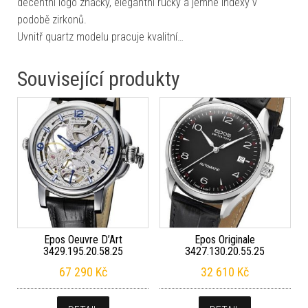
decentní logo značky, elegantní ručky a jemné indexy v
podobě zirkonů.
Uvnitř quartz modelu pracuje kvalitní…
Související produkty
Epos Oeuvre D’Art
Epos Originale
3429.195.20.58.25
3427.130.20.55.25
67 290
Kč
32 610
Kč