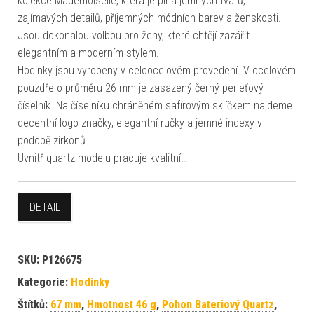
kolekce Mademoiselle, která je plná jemných tvarů,
zajímavých detailů, příjemných módních barev a ženskosti.
Jsou dokonalou volbou pro ženy, které chtějí zazářit
elegantním a moderním stylem.
Hodinky jsou vyrobeny v celoocelovém provedení. V ocelovém
pouzdře o průměru 26 mm je zasazený černý perleťový
číselník. Na číselníku chráněném safírovým sklíčkem najdeme
decentní logo značky, elegantní ručky a jemné indexy v
podobě zirkonů.
Uvnitř quartz modelu pracuje kvalitní…
DETAIL
SKU:
P126675
Kategorie:
Hodinky
Štítků:
67 mm
,
Hmotnost 46 g
,
Pohon Bateriový Quartz
,