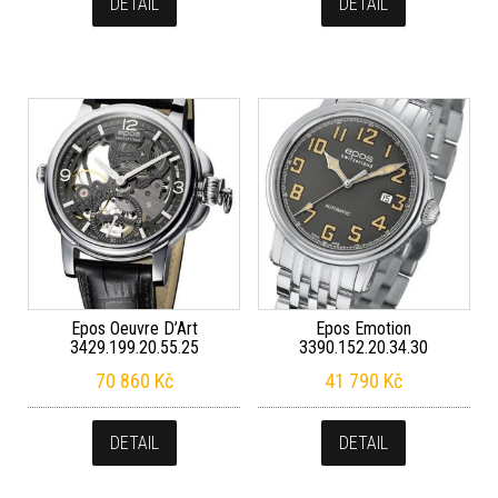
DETAIL
DETAIL
Epos Oeuvre D’Art
Epos Emotion
3429.199.20.55.25
3390.152.20.34.30
70 860
Kč
41 790
Kč
DETAIL
DETAIL