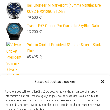
Ball Engineer M Marvelight (43mm) Manufacture
COSC NM2128C-S1C-BE
79 600
Kč
Traser P67 Officer Pro Gunmetal SkyBlue Nato
13 200
Kč
Vulcain Cricket President 36 mm - Silver - Black
Plain
85 425
Kč
Spravovat souhlas s cookies
Formex Field Automatic Mahogany Red
20 830
Kč
Abychom poskytli co nejlepší služby, používáme k ukládání a/nebo přístupu k
informacím o zařízení, technologie jako jsou soubory cookies. Souhlas s těmito
technologiemi nám umožní zpracovávat údaje, jako je chování při procházení nebo
jedinečná ID na tomto webu. Nesouhlas nebo odvolání souhlasu může nepříznivě
ovlivnit určité vlastnosti a funkce.