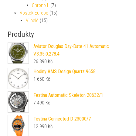
Chrono L
(7)
Vostok Europe
(15)
Vilnelé
(15)
Produkty
Aviator Douglas Day-Date 41 Automatic
V.3.35.0.278.4
26 890
Kč
Hodiny AMS Design Quartz 9658
1 650
Kč
Festina Automatic Skeleton 20632/1
7 490
Kč
Festina Connected D 23000/7
12 990
Kč