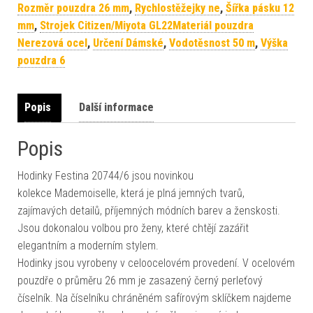
Rozměr pouzdra 26 mm
,
Rychlostěžejky ne
,
Šířka pásku 12
mm
,
Strojek Citizen/Miyota GL22Materiál pouzdra
Nerezová ocel
,
Určení Dámské
,
Vodotěsnost 50 m
,
Výška
pouzdra 6
Popis
Další informace
Popis
Hodinky Festina 20744/6 jsou novinkou
kolekce Mademoiselle, která je plná jemných tvarů,
zajímavých detailů, příjemných módních barev a ženskosti.
Jsou dokonalou volbou pro ženy, které chtějí zazářit
elegantním a moderním stylem.
Hodinky jsou vyrobeny v celoocelovém provedení. V ocelovém
pouzdře o průměru 26 mm je zasazený černý perleťový
číselník. Na číselníku chráněném safírovým sklíčkem najdeme