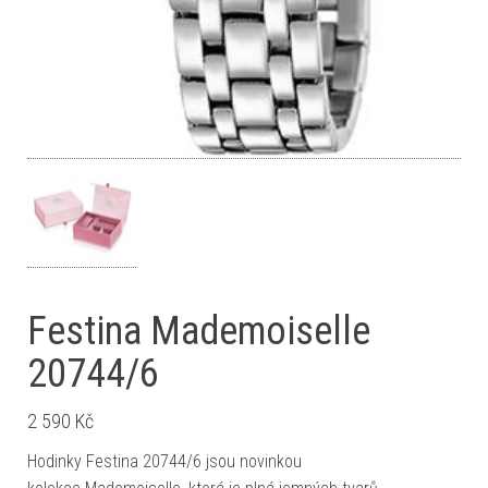
Festina Mademoiselle
20744/6
2 590
Kč
Hodinky Festina 20744/6 jsou novinkou