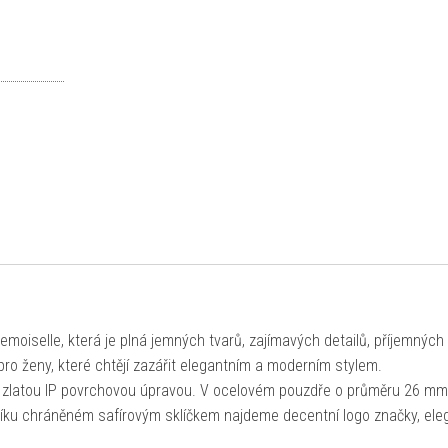
oiselle, která je plná jemných tvarů, zajímavých detailů, příjemných
o ženy, které chtějí zazářit elegantním a moderním stylem.
 zlatou IP povrchovou úpravou. V ocelovém pouzdře o průměru 26 mm
níku chráněném safírovým sklíčkem najdeme decentní logo značky, ele