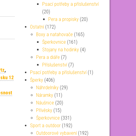
Psací potřeby a příslušenství
(20)
Pera a propisky
(20)
Ostatní
(172)
Boxy a natahovače
(165)
Šperkovnice
(161)
Stojany na hodinky
(4)
Pera a diáře
(7)
Příslušenství
(7)
rtz
,
Psací potřeby a příslušenství
(1)
ásku 12
Šperky
(406)
Náhrdelníky
(29)
ěsnost
Náramky
(11)
Náušnice
(20)
Přívěsky
(15)
Šperkovnice
(331)
Sport a outdoor
(192)
Outdoorové vybavení
(192)