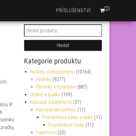
0
PŘÍSLUŠENSTVÍ
Hledat:
Hledat
Kategorie produktu
Hodinky a příslušenství
(10164)
Hodinky
(9277)
sti.
Řemínky k hodinkám
(887)
Hodiny a budíky
(109)
Kancelář a papírnictví
(31)
atou IP
Kancelářské potřeby
(11)
26
Poznámkové bloky a diáře
(11)
selníku
Poznámkové bloky
(11)
značky,
Papírnictví
(20)