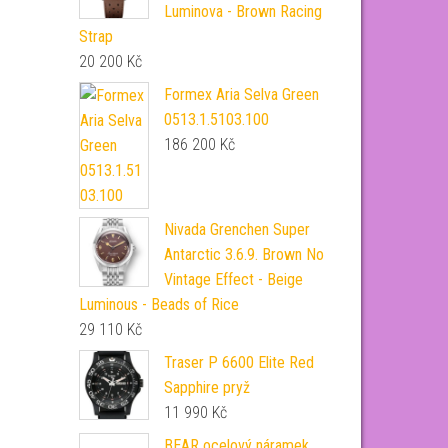
Luminova - Brown Racing
Strap
20 200
Kč
Formex Aria Selva Green
0513.1.5103.100
186 200
Kč
Nivada Grenchen Super
Antarctic 3.6.9. Brown No
Vintage Effect - Beige
Luminous - Beads of Rice
29 110
Kč
Traser P 6600 Elite Red
Sapphire pryž
11 990
Kč
BEAR ocelový náramek