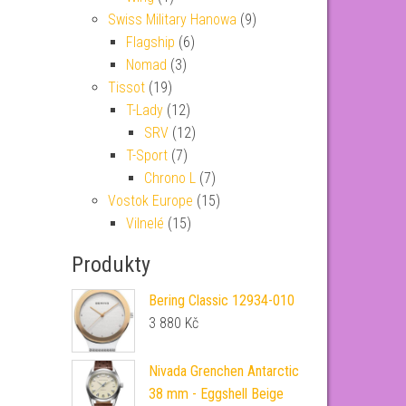
Swiss Military Hanowa
(9)
Flagship
(6)
Nomad
(3)
Tissot
(19)
T-Lady
(12)
SRV
(12)
T-Sport
(7)
Chrono L
(7)
Vostok Europe
(15)
Vilnelé
(15)
Produkty
Bering Classic 12934-010
3 880
Kč
Nivada Grenchen Antarctic
38 mm - Eggshell Beige