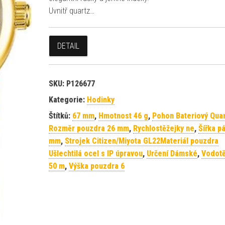
Uvnitř quartz…
DETAIL
SKU:
P126677
Kategorie:
Hodinky
Štítků:
67 mm
,
Hmotnost 46 g
,
Pohon Bateriový Qua
Rozměr pouzdra 26 mm
,
Rychlostěžejky ne
,
Šířka p
mm
,
Strojek Citizen/Miyota GL22Materiál pouzdra
Ušlechtilá ocel s IP úpravou
,
Určení Dámské
,
Vodot
50 m
,
Výška pouzdra 6