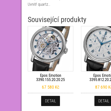
Uvnitř quartz…
Související produkty
Epos Emotion
Epos Emoti
3390.155.20.20.25
3395.812.20.
67 580
Kč
87 690
K
DETAIL
DETAIL