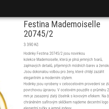
Festina Mademoiselle
20745/2
3 390
Kč
Hodinky Festina 20745/2 jsou novinkou
kolekce Mademoiselle, která je plná jemných tvarů,
zajímavých detailů, příjemných módních barev a žensko
Jsou dokonalou volbou pro ženy, které chtějí zazářit
elegantním a moderním stylem.
Hodinky jsou vyrobeny v celoocelovém provedení se zl
povrchovou úpravou. V ocelovém pouzdře o průměru 
mm je zasazený zlatý číselník s kovovým efekem. Na čí
chráněném safírovým sklíčkem najdeme decentní logo 
elegantní ručky a jemné indexy.