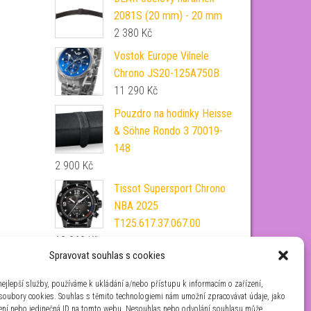
2081S (20 mm) - 20 mm
2 380
Kč
Vostok Europe Vilnele
Chrono JS20-125A750B
11 290
Kč
Pouzdro na hodinky Heisse
& Söhne Rondo 3 70019-
148
2 900
Kč
Tissot Supersport Chrono
NBA 2025
T125.617.37.067.00
12 960
Kč
Spravovat souhlas s cookies
Festina Classic Bracelet
20736/5
ejlepší služby, používáme k ukládání a/nebo přístupu k informacím o zařízení,
 soubory cookies. Souhlas s těmito technologiemi nám umožní zpracovávat údaje, jako
2 590
Kč
zení nebo jedinečná ID na tomto webu. Nesouhlas nebo odvolání souhlasu může