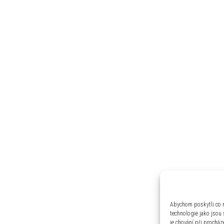
Abychom poskytli co n
technologie jako jsou
je chování při prochá