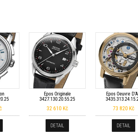
on
Epos Originale
Epos Oeuvre D’A
20.25
3427.130.20.55.25
3435.313.24.15.
č
32 610
Kč
73 820
Kč
DETAIL
DETAIL