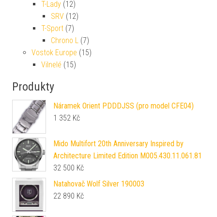
T-Lady
(12)
SRV
(12)
T-Sport
(7)
Chrono L
(7)
Vostok Europe
(15)
Vilnelé
(15)
Produkty
Náramek Orient PDDDJSS (pro model CFE04)
1 352
Kč
Mido Multifort 20th Anniversary Inspired by
Architecture Limited Edition M005.430.11.061.81
32 500
Kč
Natahovač Wolf Silver 190003
22 890
Kč