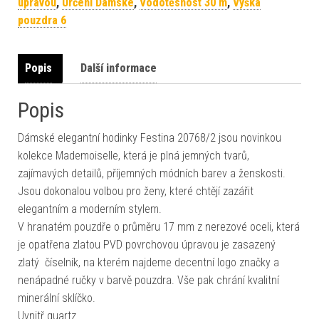
úpravou
,
Určení Dámské
,
Vodotěsnost 30 m
,
Výška
pouzdra 6
Popis
Další informace
Popis
Dámské elegantní hodinky Festina 20768/2 jsou novinkou
kolekce Mademoiselle, která je plná jemných tvarů,
zajímavých detailů, příjemných módních barev a ženskosti.
Jsou dokonalou volbou pro ženy, které chtějí zazářit
elegantním a moderním stylem.
V hranatém pouzdře o průměru 17 mm z nerezové oceli, která
je opatřena zlatou PVD povrchovou úpravou je zasazený
zlatý číselník, na kterém najdeme decentní logo značky a
nenápadné ručky v barvě pouzdra. Vše pak chrání kvalitní
minerální sklíčko.
Uvnitř quartz…