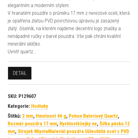
elegantním a moderním stylem.
V hranatém pouzdře o průměru 17 mm z nerezové oceli, která
je opatřena zlatou PVD povrchovou úpravou je zasazený
zlatý číselník, na kterém najdeme decentní logo značky a
nenápadné ručky v barvě pouzdra. Vše pak chrání kvalitní
minerální sklíčko.
Uvnitř quartz…
DETAIL
SKU:
P129607
Kategorie:
Hodinky
Štítků:
2 mm
,
Hmotnost 46 g
,
Pohon Bateriový Quartz
,
Rozměr pouzdra 17 mm
,
Rychlostěžejky ne
,
Šířka pásku 12
mm
,
Strojek MiyotaMateriál pouzdra Ušlechtilá ocel s PVD