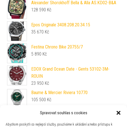
Alexander Shorokhoff Bella & Alla AS.KD02-B&A
128 590
Kč
Epos Originale 3408.208.20.34.15
35 670
Kč
Festina Chrono Bike 20755/7
5 890
Kč
EDOX Grand Ocean Date - Gents 53102-3M-
ROUIN
23 950
Kč
Baume & Mercier Riviera 10770
105 500
Kč
Spravovat souhlas s cookies
Davosa Vintage 168.570.10
6 500
Kč
Abychom poskytli co nejlepší služby, používáme k ukládání a/nebo přístupu k