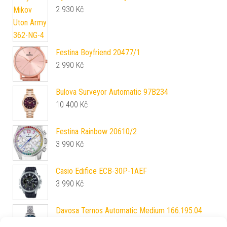
2 930
Kč
Festina Boyfriend 20477/1
2 990
Kč
Bulova Surveyor Automatic 97B234
10 400
Kč
Festina Rainbow 20610/2
3 990
Kč
Casio Edifice ECB-30P-1AEF
3 990
Kč
Davosa Ternos Automatic Medium 166.195.04
25 870
Kč