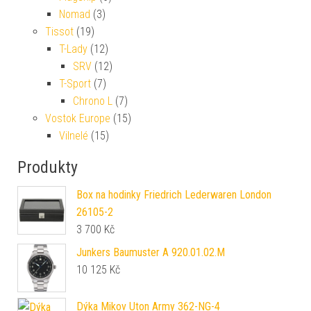
Nomad
(3)
Tissot
(19)
T-Lady
(12)
SRV
(12)
T-Sport
(7)
Chrono L
(7)
Vostok Europe
(15)
Vilnelé
(15)
Produkty
Box na hodinky Friedrich Lederwaren London
26105-2
3 700
Kč
Junkers Baumuster A 920.01.02.M
10 125
Kč
Dýka Mikov Uton Army 362-NG-4