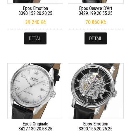
Epos Emotion
Epos Oeuvre D’Art
3390.152.20.20.25
3429.199.20.55.25
39 240
Kč
70 860
Kč
DETAIL
DETAIL
Epos Originale
Epos Emotion
3427.130.20.58.25
3390.155.20.25.25