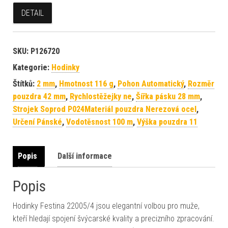
DETAIL
SKU:
P126720
Kategorie:
Hodinky
Štítků:
2 mm
,
Hmotnost 116 g
,
Pohon Automatický
,
Rozměr
pouzdra 42 mm
,
Rychlostěžejky ne
,
Šířka pásku 28 mm
,
Strojek Soprod P024Materiál pouzdra Nerezová ocel
,
Určení Pánské
,
Vodotěsnost 100 m
,
Výška pouzdra 11
Popis
Další informace
Popis
Hodinky Festina 22005/4 jsou elegantní volbou pro muže,
kteří hledají spojení švýcarské kvality a precizního zpracování.