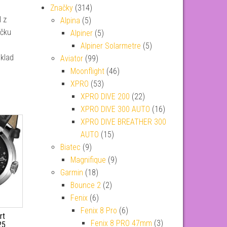
Značky
(314)
 z
Alpina
(5)
ačku
Alpiner
(5)
Alpiner Solarmetre
(5)
dklad
Aviator
(99)
Moonflight
(46)
XPRO
(53)
XPRO DIVE 200
(22)
XPRO DIVE 300 AUTO
(16)
XPRO DIVE BREATHER 300
AUTO
(15)
Biatec
(9)
Magnifique
(9)
Garmin
(18)
Bounce 2
(2)
Fenix
(6)
Fenix 8 Pro
(6)
rt
Fenix 8 PRO 47mm
(3)
25