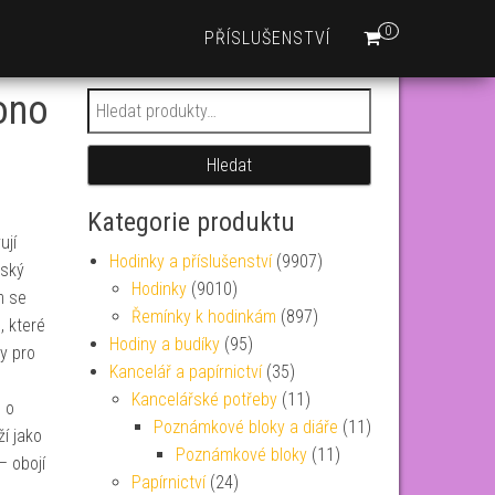
0
PŘÍSLUŠENSTVÍ
ono
Hledat:
Hledat
Kategorie produktu
ují
Hodinky a příslušenství
(9907)
nský
Hodinky
(9010)
m se
Řemínky k hodinkám
(897)
, které
Hodiny a budíky
(95)
y pro
Kancelář a papírnictví
(35)
Kancelářské potřeby
(11)
 o
Poznámkové bloky a diáře
(11)
í jako
Poznámkové bloky
(11)
– obojí
Papírnictví
(24)