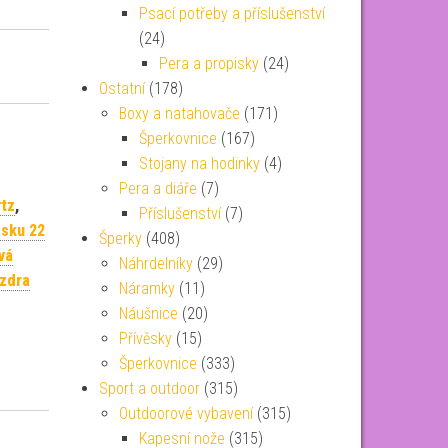
Psací potřeby a příslušenství
(24)
Pera a propisky
(24)
Ostatní
(178)
Boxy a natahovače
(171)
Šperkovnice
(167)
Stojany na hodinky
(4)
Pera a diáře
(7)
rtz
,
Příslušenství
(7)
ásku 22
Šperky
(408)
vá
Náhrdelníky
(29)
zdra
Náramky
(11)
Náušnice
(20)
Přívěsky
(15)
Šperkovnice
(333)
Sport a outdoor
(315)
Outdoorové vybavení
(315)
Kapesní nože
(315)