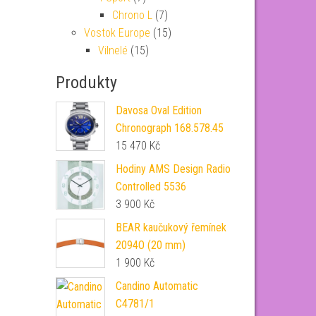
Chrono L
(7)
Vostok Europe
(15)
Vilnelé
(15)
Produkty
Davosa Oval Edition
Chronograph 168.578.45
15 470
Kč
Hodiny AMS Design Radio
Controlled 5536
3 900
Kč
BEAR kaučukový řemínek
2094O (20 mm)
1 900
Kč
Candino Automatic
C4781/1