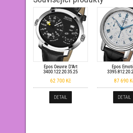
Epos Oeuvre D’Art
Epos Emoti
3400.122.20.35.25
3395.812.20.
62 700
Kč
87 690
K
DETAIL
DETAIL