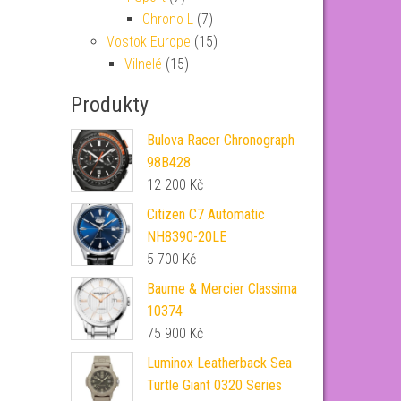
Chrono L
(7)
Vostok Europe
(15)
Vilnelé
(15)
Produkty
Bulova Racer Chronograph
98B428
12 200
Kč
Citizen C7 Automatic
NH8390-20LE
5 700
Kč
Baume & Mercier Classima
10374
75 900
Kč
Luminox Leatherback Sea
Turtle Giant 0320 Series