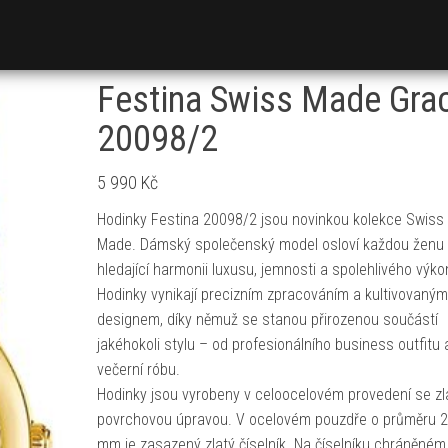
Festina Swiss Made Gra
20098/2
5 990
Kč
Hodinky Festina 20098/2 jsou novinkou kolekce Swiss
Made. Dámský společenský model osloví každou ženu
hledající harmonii luxusu, jemnosti a spolehlivého výko
Hodinky vynikají precizním zpracováním a kultivovaným
designem, díky němuž se stanou přirozenou součástí
jakéhokoli stylu – od profesionálního business outfitu 
večerní róbu.
Hodinky jsou vyrobeny v celoocelovém provedení se zl
povrchovou úpravou. V ocelovém pouzdře o průměru 
mm je zasazený zlatý číselník. Na číselníku chráněné