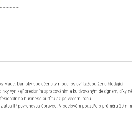
ss Made. Dámský společenský model osloví každou ženu hledající
odinky vynikají precizním zpracováním a kultivovaným designem, díky 
fesionálního business outfitu až po večerní róbu.
 zlatou IP povrchovou úpravou. V ocelovém pouzdře o průměru 29 mm