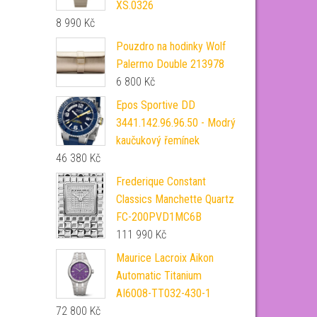
XS.0326
8 990
Kč
Pouzdro na hodinky Wolf
Palermo Double 213978
6 800
Kč
Epos Sportive DD
3441.142.96.96.50 - Modrý
kaučukový řemínek
46 380
Kč
Frederique Constant
Classics Manchette Quartz
FC-200PVD1MC6B
111 990
Kč
Maurice Lacroix Aikon
Automatic Titanium
AI6008-TT032-430-1
72 800
Kč