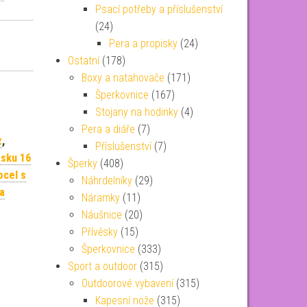
Psací potřeby a příslušenství
(24)
Pera a propisky
(24)
Ostatní
(178)
Boxy a natahovače
(171)
Šperkovnice
(167)
Stojany na hodinky
(4)
Pera a diáře
(7)
z
,
Příslušenství
(7)
ásku 16
Šperky
(408)
ocel s
Náhrdelníky
(29)
a
Náramky
(11)
Náušnice
(20)
Přívěsky
(15)
Šperkovnice
(333)
Sport a outdoor
(315)
Outdoorové vybavení
(315)
Kapesní nože
(315)