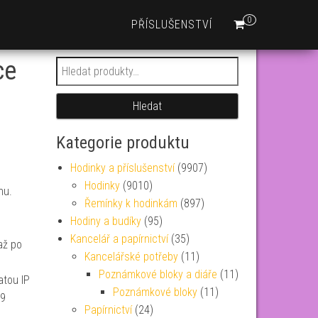
0
PŘÍSLUŠENSTVÍ
ce
Hledat:
Hledat
Kategorie produktu
Hodinky a příslušenství
(9907)
Hodinky
(9010)
nu.
Řemínky k hodinkám
(897)
Hodiny a budíky
(95)
Kancelář a papírnictví
(35)
až po
Kancelářské potřeby
(11)
Poznámkové bloky a diáře
(11)
atou IP
Poznámkové bloky
(11)
29
Papírnictví
(24)
m…