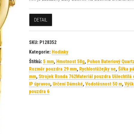
DETAIL
SKU:
P128352
Kategorie:
Hodinky
Štítků:
5 mm
,
Hmotnost 58g
,
Pohon Bateriový Quart
Rozměr pouzdra 29 mm
,
Rychlostěžejky ne
,
Šířka p
mm
,
Strojek Ronda 762Materiál pouzdra Ušlechtilá 
IP úpravou
,
Určení Dámské
,
Vodotěsnost 50 m
,
Výšk
pouzdra 6