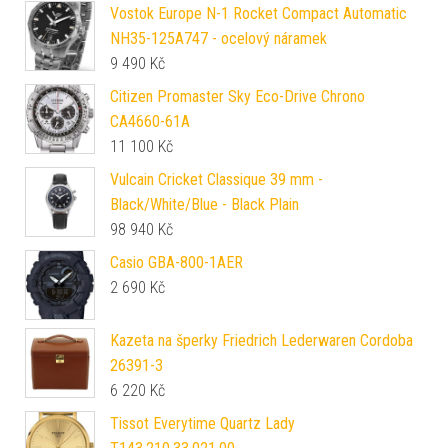
Vostok Europe N-1 Rocket Compact Automatic
NH35-125A747 - ocelový náramek
9 490
Kč
Citizen Promaster Sky Eco-Drive Chrono
CA4660-61A
11 100
Kč
Vulcain Cricket Classique 39 mm -
Black/White/Blue - Black Plain
98 940
Kč
Casio GBA-800-1AER
2 690
Kč
Kazeta na šperky Friedrich Lederwaren Cordoba
26391-3
6 220
Kč
Tissot Everytime Quartz Lady