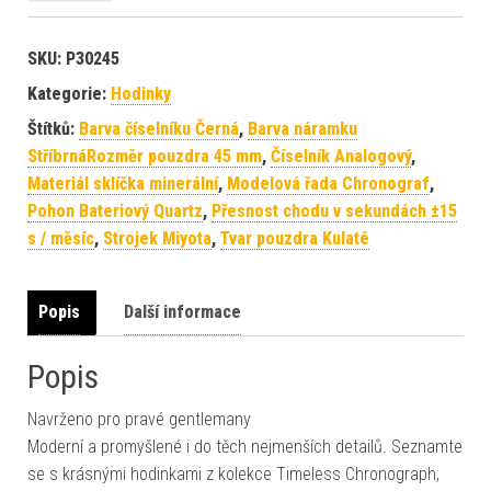
SKU:
P30245
Kategorie:
Hodinky
Štítků:
Barva číselníku Černá
,
Barva náramku
StříbrnáRozměr pouzdra 45 mm
,
Číselník Analogový
,
Materiál sklíčka minerální
,
Modelová řada Chronograf
,
Pohon Bateriový Quartz
,
Přesnost chodu v sekundách ±15
s / měsíc
,
Strojek Miyota
,
Tvar pouzdra Kulaté
Popis
Další informace
Popis
Navrženo pro pravé gentlemany
Moderní a promyšlené i do těch nejmenších detailů. Seznamte
se s krásnými hodinkami z kolekce Timeless Chronograph,