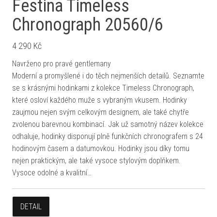
Festina Timeless
Chronograph 20560/6
4 290
Kč
Navrženo pro pravé gentlemany
Moderní a promyšlené i do těch nejmenších detailů. Seznamte
se s krásnými hodinkami z kolekce Timeless Chronograph,
které osloví každého muže s vybraným vkusem. Hodinky
zaujmou nejen svým celkovým designem, ale také chytře
zvolenou barevnou kombinací. Jak už samotný název kolekce
odhaluje, hodinky disponují plně funkčních chronografem s 24
hodinovým časem a datumovkou. Hodinky jsou díky tomu
nejen praktickým, ale také vysoce stylovým doplňkem.
Vysoce odolné a kvalitní…
DETAIL