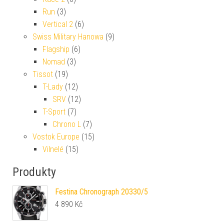
Run
(3)
Vertical 2
(6)
Swiss Military Hanowa
(9)
Flagship
(6)
Nomad
(3)
Tissot
(19)
T-Lady
(12)
SRV
(12)
T-Sport
(7)
Chrono L
(7)
Vostok Europe
(15)
Vilnelé
(15)
Produkty
Festina Chronograph 20330/5
4 890
Kč