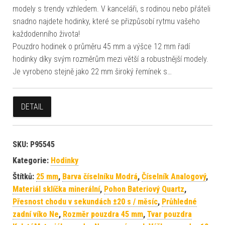
modely s trendy vzhledem. V kanceláři, s rodinou nebo přáteli
snadno najdete hodinky, které se přizpůsobí rytmu vašeho
každodenního života!
Pouzdro hodinek o průměru 45 mm a výšce 12 mm řadí
hodinky díky svým rozměrům mezi větší a robustnější modely.
Je vyrobeno stejně jako 22 mm široký řemínek s…
DETAIL
SKU:
P95545
Kategorie:
Hodinky
Štítků:
25 mm
,
Barva číselníku Modrá
,
Číselník Analogový
,
Materiál sklíčka minerální
,
Pohon Bateriový Quartz
,
Přesnost chodu v sekundách ±20 s / měsíc
,
Průhledné
zadní víko Ne
,
Rozměr pouzdra 45 mm
,
Tvar pouzdra