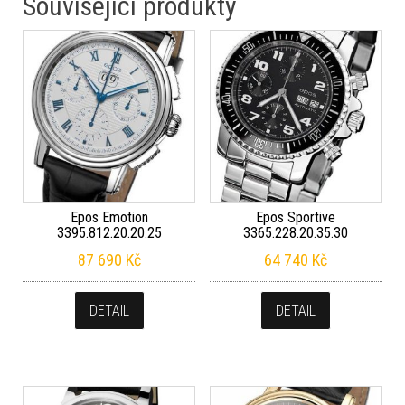
Související produkty
Epos Emotion
Epos Sportive
3395.812.20.20.25
3365.228.20.35.30
87 690
Kč
64 740
Kč
DETAIL
DETAIL