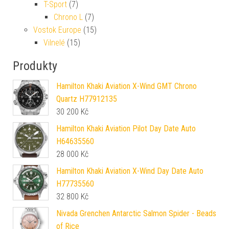
T-Sport
(7)
Chrono L
(7)
Vostok Europe
(15)
Vilnelé
(15)
Produkty
Hamilton Khaki Aviation X-Wind GMT Chrono
Quartz H77912135
30 200
Kč
Hamilton Khaki Aviation Pilot Day Date Auto
H64635560
28 000
Kč
Hamilton Khaki Aviation X-Wind Day Date Auto
H77735560
32 800
Kč
Nivada Grenchen Antarctic Salmon Spider - Beads
of Rice