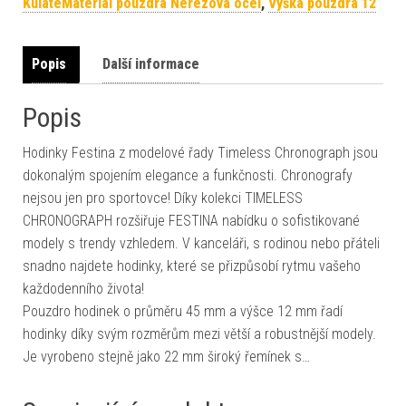
KulatéMateriál pouzdra Nerezová ocel
,
Výška pouzdra 12
Popis
Další informace
Popis
Hodinky Festina z modelové řady Timeless Chronograph jsou
dokonalým spojením elegance a funkčnosti. Chronografy
nejsou jen pro sportovce! Díky kolekci TIMELESS
CHRONOGRAPH rozšiřuje FESTINA nabídku o sofistikované
modely s trendy vzhledem. V kanceláři, s rodinou nebo přáteli
snadno najdete hodinky, které se přizpůsobí rytmu vašeho
každodenního života!
Pouzdro hodinek o průměru 45 mm a výšce 12 mm řadí
hodinky díky svým rozměrům mezi větší a robustnější modely.
Je vyrobeno stejně jako 22 mm široký řemínek s…