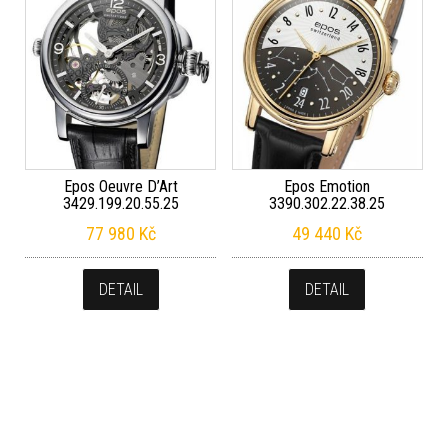
Epos Oeuvre D’Art
Epos Emotion
3429.199.20.55.25
3390.302.22.38.25
77 980
Kč
49 440
Kč
DETAIL
DETAIL