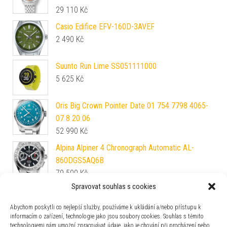
29 110
Kč
Casio Edifice EFV-160D-3AVEF
2 490
Kč
Suunto Run Lime SS051111000
5 625
Kč
Oris Big Crown Pointer Date 01 754 7798 4065-
07 8 20 06
52 990
Kč
Alpina Alpiner 4 Chronograph Automatic AL-
860DGS5AQ6B
79 500
Kč
Spravovat souhlas s cookies
Mido Baroncelli Heritage Gent
M027.407.33.050.00
Abychom poskytli co nejlepší služby, používáme k ukládání a/nebo přístupu k
35 100
Kč
informacím o zařízení, technologie jako jsou soubory cookies. Souhlas s těmito
technologiemi nám umožní zpracovávat údaje, jako je chování při procházení nebo