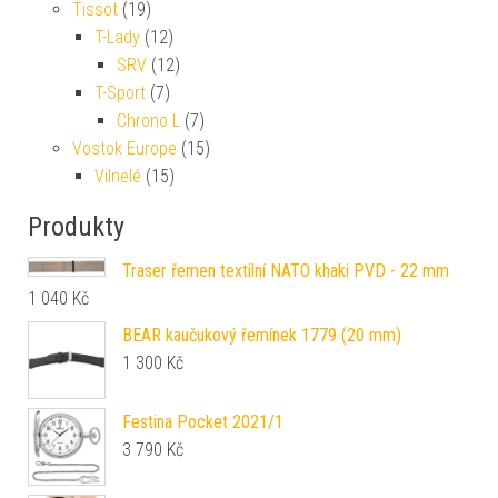
Tissot
(19)
T-Lady
(12)
SRV
(12)
T-Sport
(7)
Chrono L
(7)
Vostok Europe
(15)
Vilnelé
(15)
Produkty
Traser řemen textilní NATO khaki PVD - 22 mm
1 040
Kč
BEAR kaučukový řemínek 1779 (20 mm)
1 300
Kč
Festina Pocket 2021/1
3 790
Kč