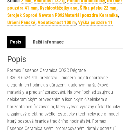
Štítků:
2 mm
,
Hmotnost 137 g
,
Pohon Automatický
,
Rozměr
pouzdra 41 mm
,
Rychlostěžejky ano
,
Šířka pásku 22 mm
,
Strojek Soprod Newton P092Materiál pouzdra Keramika
,
Určení Pánské
,
Vodotěsnost 100 m
,
Výška pouzdra 11
Popis
Další informace
Popis
Formex Essence Ceramica COSC Dégradé
0336.4.6624.410 představují moderní pojetí sportovně
elegantních hodinek s důrazem, kladeným na špičkové
materiály a precizní zpracování. Na první pohled zaujmou
celokeramickým provedením a ikonickým číselníkem s
horizontálním frézováním, který vytváří výrazný efekt hloubky
a zajímavý efekt na světle. Esteticky i technicky jde o model,
který posouvá hranice tradičního hodinářství. Formex
Essence Ceramica svými propracovanými detaily potvrzují