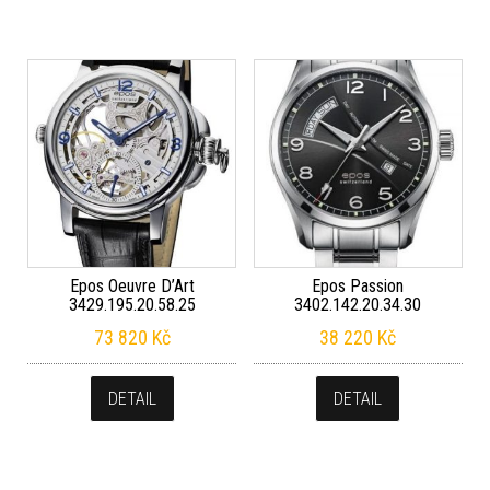
Epos Oeuvre D’Art
Epos Passion
3429.195.20.58.25
3402.142.20.34.30
73 820
Kč
38 220
Kč
DETAIL
DETAIL