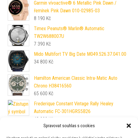
Garmin vívoactive® 6 Metallic Pink Dawn /
řemínek Pink Dawn 010-02985-03
8 190
Kč
Timex Peanuts® Marlin® Automatic
TW2W688007U
7 390
Kč
Mido Multifort TV Big Date M049.526.37.041.00
34 800
Kč
Hamilton American Classic Intra-Matic Auto
Chrono H38416560
65 600
Kč
Frederique Constant Vintage Rally Healey
Automatic FC-301HGRS5B26
48 990
Kč
Spravovat souhlas s cookies
Casio Edifice ECB-10DB-1A9EF
4 490
Kč