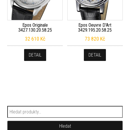
Epos Originale
Epos Oeuvre D’Art
3427.130.20.58.25
3429.195.20.58.25
32 610
Kč
73 820
Kč
DETAIL
DETAIL
Hledat:
Hledat