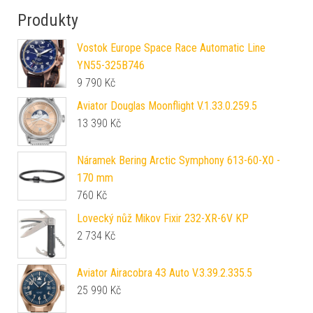
Produkty
Vostok Europe Space Race Automatic Line
YN55-325B746
9 790
Kč
Aviator Douglas Moonflight V.1.33.0.259.5
13 390
Kč
Náramek Bering Arctic Symphony 613-60-X0 -
170 mm
760
Kč
Lovecký nůž Mikov Fixir 232-XR-6V KP
2 734
Kč
Aviator Airacobra 43 Auto V.3.39.2.335.5
25 990
Kč