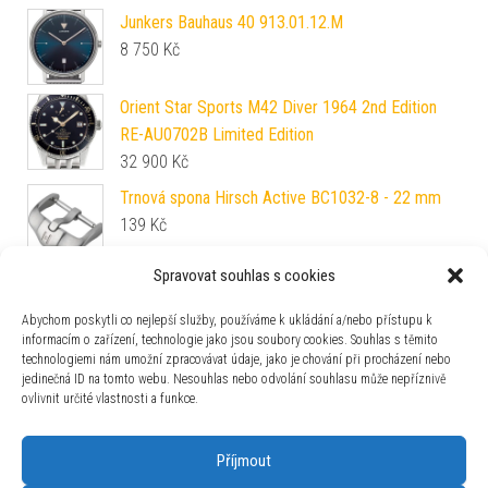
Junkers Bauhaus 40 913.01.12.M
8 750
Kč
Orient Star Sports M42 Diver 1964 2nd Edition
RE-AU0702B Limited Edition
32 900
Kč
Trnová spona Hirsch Active BC1032-8 - 22 mm
139
Kč
Spravovat souhlas s cookies
Orient Star RE-BW0004S M45 Classic Moon
Phase
Abychom poskytli co nejlepší služby, používáme k ukládání a/nebo přístupu k
79 900
Kč
informacím o zařízení, technologie jako jsou soubory cookies. Souhlas s těmito
technologiemi nám umožní zpracovávat údaje, jako je chování při procházení nebo
Hamilton Khaki Navy Scuba Quartz H82231150
jedinečná ID na tomto webu. Nesouhlas nebo odvolání souhlasu může nepříznivě
19 800
Kč
ovlivnit určité vlastnosti a funkce.
Příjmout