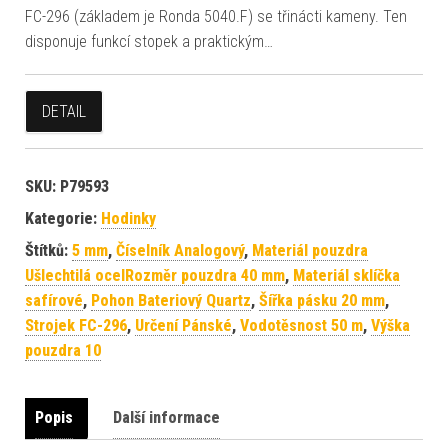
FC-296 (základem je Ronda 5040.F) se třinácti kameny. Ten
disponuje funkcí stopek a praktickým…
DETAIL
SKU:
P79593
Kategorie:
Hodinky
Štítků:
5 mm
,
Číselník Analogový
,
Materiál pouzdra
Ušlechtilá ocelRozměr pouzdra 40 mm
,
Materiál sklíčka
safírové
,
Pohon Bateriový Quartz
,
Šířka pásku 20 mm
,
Strojek FC-296
,
Určení Pánské
,
Vodotěsnost 50 m
,
Výška
pouzdra 10
Popis
Další informace