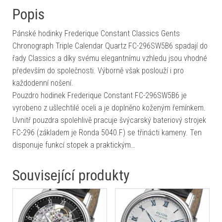
Popis
Pánské hodinky Frederique Constant Classics Gents
Chronograph Triple Calendar Quartz FC-296SW5B6 spadají do
řady Classics a díky svému elegantnímu vzhledu jsou vhodné
především do společnosti. Výborně však poslouží i pro
každodenní nošení.
Pouzdro hodinek Frederique Constant FC-296SW5B6 je
vyrobeno z ušlechtilé oceli a je doplněno koženým řemínkem.
Uvnitř pouzdra spolehlivě pracuje švýcarský bateriový strojek
FC-296 (základem je Ronda 5040.F) se třinácti kameny. Ten
disponuje funkcí stopek a praktickým…
Související produkty