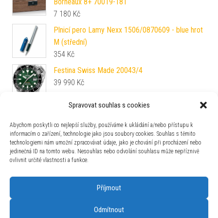
Borneaux 8+ 70019-181
7 180
Kč
Plnicí pero Lamy Nexx 1506/0870609 - blue hrot
M (střední)
354
Kč
Festina Swiss Made 20043/4
39 990
Kč
Spravovat souhlas s cookies
Tissot Le Locle Automatic T006.407.11.053.00
19 360
Kč
Abychom poskytli co nejlepší služby, používáme k ukládání a/nebo přístupu k
informacím o zařízení, technologie jako jsou soubory cookies. Souhlas s těmito
technologiemi nám umožní zpracovávat údaje, jako je chování při procházení nebo
Maurice Lacroix Fiaba Moonphase FA1084-
jedinečná ID na tomto webu. Nesouhlas nebo odvolání souhlasu může nepříznivě
PVP13-150-1
ovlivnit určité vlastnosti a funkce.
48 100
Kč
Příjmout
Odmítnout