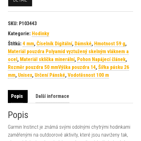
SKU:
P103443
Kategorie:
Hodinky
Štítků:
4 mm
,
Číselník Digitální
,
Dámské
,
Hmotnost 59 g
,
Materiál pouzdra Polyamid vyztužený skelným vláknem a
ocel
,
Materiál sklíčka minerální
,
Pohon Napájecí článek
,
Rozměr pouzdra 50 mmVýška pouzdra 14
,
Šířka pásku 26
mm
,
Unisex
,
Určení Pánské
,
Vodotěsnost 100 m
Popis
Další informace
Popis
Garmin Instinct je známá svými odolnými chytrými hodinkami
zaměřenými na outdoorové aktivity, které jsou navrženy tak,