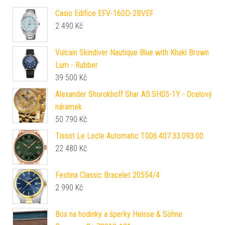
Casio Edifice EFV-160D-2BVEF
2 490
Kč
Vulcain Skindiver Nautique Blue with Khaki Brown
Lum - Rubber
39 500
Kč
Alexander Shorokhoff Shar AS.SH05-1Y - Ocelový
náramek
50 790
Kč
Tissot Le Locle Automatic T006.407.33.093.00
22 480
Kč
Festina Classic Bracelet 20554/4
2 990
Kč
Box na hodinky a šperky Heisse & Söhne