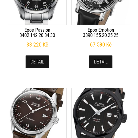
Epos Passion
Epos Emotion
3402.142.20.34.30
3390.155.20.25.25
38 220
Kč
67 580
Kč
DETAIL
DETAIL