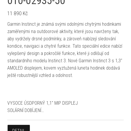
010-02935-50
11 890
Kč
Garmin Instinct je známá svými odolnými chytrými hodinkami
zaměřenými na outdoorové aktivity, které jsou navrženy tak,
aby vydržely drsné podmínky, a zároveň nabízejí sledování
kondice, navigaci a chytré funkce. Tato speciální edice nabízí
vylepšený design a pokročilé funkce, které ji odlišují od
standardního modelu Instinct 3. Nové Garmin Instinct 3 s 1,3"
AMOLED displejem, kovem vyztužená luneta hodinek dodává
ještě robustnější vzhled a odolnost.
VYSOCE ÚSDPORNÝ 1,1″ MIP DISPLEJ
SOLÁRNÍ DOBÍJENÍ…
DETAIL