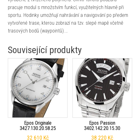
pracuje modul s množstvím funkcí, využitelných hlavně při
sportu. Hodinky umožňují nahrávání a navigování po předem
vytvořené trase, kterou zobrazí na tzv. slepé mapě včetně
trasových bodů (waypointů).…
Související produkty
Epos Originale
Epos Passion
3427.130.20.58.25
3402.142.20.15.30
32 610
Kč
38 220
Kč