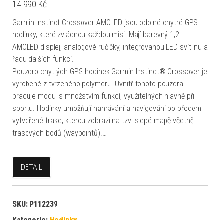
14 990
Kč
Garmin Instinct Crossover AMOLED jsou odolné chytré GPS
hodinky, které zvládnou každou misi. Mají barevný 1,2″
AMOLED displej, analogové ručičky, integrovanou LED svítilnu a
řadu dalších funkcí.
Pouzdro chytrých GPS hodinek Garmin Instinct® Crossover je
vyrobené z tvrzeného polymeru. Uvnitř tohoto pouzdra
pracuje modul s množstvím funkcí, využitelných hlavně při
sportu. Hodinky umožňují nahrávání a navigování po předem
vytvořené trase, kterou zobrazí na tzv. slepé mapě včetně
trasových bodů (waypointů).…
DETAIL
SKU:
P112239
Kategorie:
Hodinky