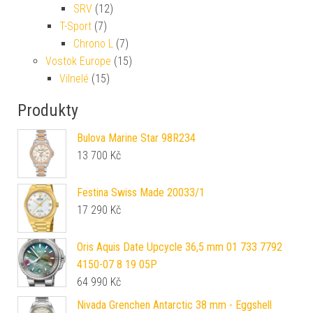
SRV
(12)
T-Sport
(7)
Chrono L
(7)
Vostok Europe
(15)
Vilnelé
(15)
Produkty
Bulova Marine Star 98R234
13 700
Kč
Festina Swiss Made 20033/1
17 290
Kč
Oris Aquis Date Upcycle 36,5 mm 01 733 7792
4150-07 8 19 05P
64 990
Kč
Nivada Grenchen Antarctic 38 mm - Eggshell