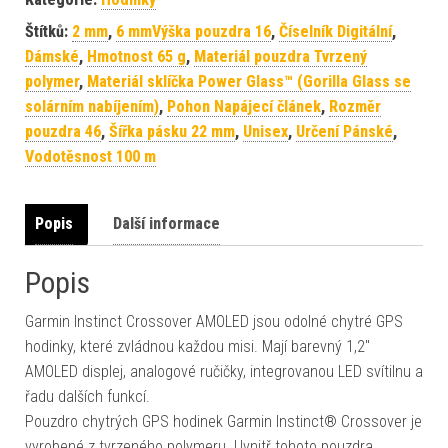
Štítků:
2 mm
,
6 mmVýška pouzdra 16
,
Číselník Digitální
,
Dámské
,
Hmotnost 65 g
,
Materiál pouzdra Tvrzený
polymer
,
Materiál sklíčka Power Glass™ (Gorilla Glass se
solárním nabíjením)
,
Pohon Napájecí článek
,
Rozměr
pouzdra 46
,
Šířka pásku 22 mm
,
Unisex
,
Určení Pánské
,
Vodotěsnost 100 m
Popis
Další informace
Popis
Garmin Instinct Crossover AMOLED jsou odolné chytré GPS
hodinky, které zvládnou každou misi. Mají barevný 1,2″
AMOLED displej, analogové ručičky, integrovanou LED svítilnu a
řadu dalších funkcí.
Pouzdro chytrých GPS hodinek Garmin Instinct® Crossover je
vyrobené z tvrzeného polymeru. Uvnitř tohoto pouzdra