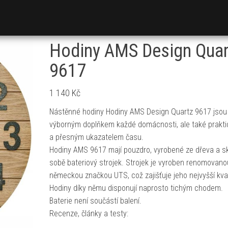
Hodiny AMS Design Quar
9617
1 140
Kč
Nástěnné hodiny Hodiny AMS Design Quartz 9617 jsou
výborným doplňkem každé domácnosti, ale také prakt
a přesným ukazatelem času.
Hodiny AMS 9617 mají pouzdro, vyrobené ze dřeva a sk
sobě bateriový strojek. Strojek je vyroben renomovano
německou značkou UTS, což zajišťuje jeho nejvyšší kval
Hodiny díky němu disponují naprosto tichým chodem.
Baterie není součástí balení.
Recenze, články a testy: