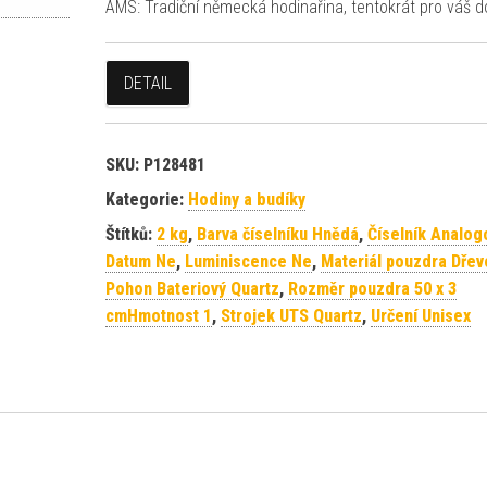
AMS: Tradiční německá hodinařina, tentokrát pro váš 
DETAIL
SKU:
P128481
Kategorie:
Hodiny a budíky
Štítků:
2 kg
,
Barva číselníku Hnědá
,
Číselník Analog
Datum Ne
,
Luminiscence Ne
,
Materiál pouzdra Dřev
Pohon Bateriový Quartz
,
Rozměr pouzdra 50 x 3
cmHmotnost 1
,
Strojek UTS Quartz
,
Určení Unisex