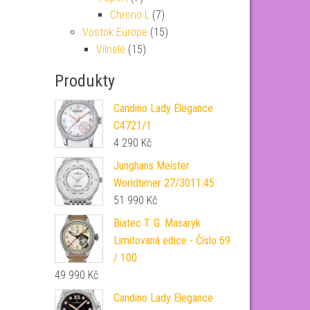
Chrono L
(7)
Vostok Europe
(15)
Vilnelé
(15)
Produkty
Candino Lady Elegance
C4721/1
4 290
Kč
Junghans Meister
Worldtimer 27/3011.45
51 990
Kč
Biatec T. G. Masaryk
Limitovaná edice - Číslo 69
/ 100
49 990
Kč
Candino Lady Elegance