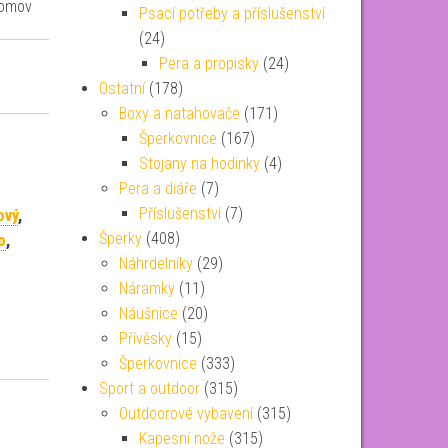
domov
Psací potřeby a příslušenství
(24)
Pera a propisky
(24)
Ostatní
(178)
Boxy a natahovače
(171)
Šperkovnice
(167)
Stojany na hodinky
(4)
Pera a diáře
(7)
Příslušenství
(7)
ový
,
Šperky
(408)
o
,
Náhrdelníky
(29)
Náramky
(11)
Náušnice
(20)
Přívěsky
(15)
Šperkovnice
(333)
Sport a outdoor
(315)
Outdoorové vybavení
(315)
Kapesní nože
(315)