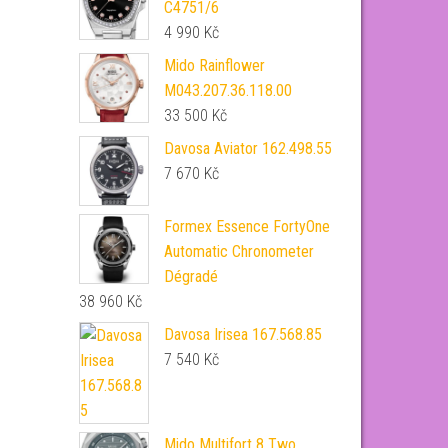
C4751/6
4 990
Kč
Mido Rainflower
M043.207.36.118.00
33 500
Kč
Davosa Aviator 162.498.55
7 670
Kč
Formex Essence FortyOne
Automatic Chronometer
Dégradé
38 960
Kč
Davosa Irisea 167.568.85
7 540
Kč
Mido Multifort 8 Two