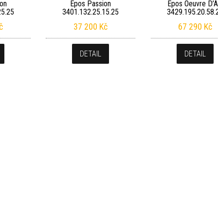
on
Epos Passion
Epos Oeuvre D’A
25.25
3401.132.25.15.25
3429.195.20.58.
č
37 200
Kč
67 290
Kč
DETAIL
DETAIL