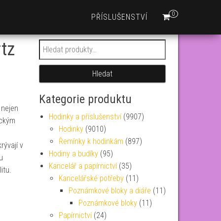
0
PŘÍSLUŠENSTVÍ
tz
Hledat:
Hledat
Kategorie produktu
 nejen
Hodinky a příslušenství
(9907)
ickým
Hodinky
(9010)
Řemínky k hodinkám
(897)
rývají v
Hodiny a budíky
(95)
u
Kancelář a papírnictví
(35)
itu.
Kancelářské potřeby
(11)
Poznámkové bloky a diáře
(11)
Poznámkové bloky
(11)
Papírnictví
(24)