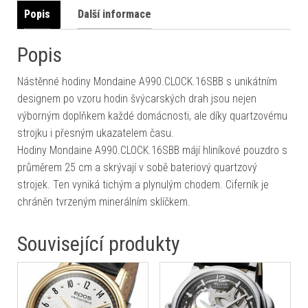
Popis
Další informace
Popis
Nástěnné hodiny Mondaine A990.CLOCK.16SBB s unikátním
designem po vzoru hodin švýcarských drah jsou nejen
výborným doplňkem každé domácnosti, ale díky quartzovému
strojku i přesným ukazatelem času.
Hodiny Mondaine A990.CLOCK.16SBB májí hliníkové pouzdro s
průměrem 25 cm a skrývají v sobě bateriový quartzový
strojek. Ten vyniká tichým a plynulým chodem. Ciferník je
chráněn tvrzeným minerálním sklíčkem.
Související produkty