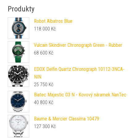
Produkty
Robot Albatros Blue
118 000
Kč
Vulcain Skindiver Chronograph Green - Rubber
68 600
Kč
EDOX Delfin Quartz Chronograph 10112-3NCA-
NIN
25 750
Kč
Biatec Majestic 03 N - Kovový náramek NanTec
40 800
Kč
Baume & Mercier Classima 10479
127 300
Kč