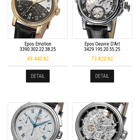
Epos Emotion
Epos Oeuvre D’Art
3390.302.22.38.25
3429.195.20.55.25
49 440
Kč
73 820
Kč
DETAIL
DETAIL