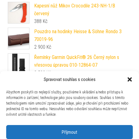
Kapesní nůž Mikov Crocodile 243-NH-1/B
červený
388
Kč
Pouzdro na hodinky Heisse & Söhne Rondo 3
70019-96
2 900
Kč
Řemínky Garmin QuickFit® 26 Černý nylon s
vřesovou úpravou 010-12864-07
3 590
Kč
Spravovat souhlas s cookies
Candino Titanium C4606/B
5 190
Kč
Abychom poskytli co nejlepší služby, používáme k ukládání a/nebo přístupu k
informacím o zařízení, technologie jako jsou soubory cookies. Souhlas s těmito
technologiemi nám umožní zpracovávat údaje, jako je chování při procházení nebo
Festina Mademoiselle 20601/1
jedinečná ID na tomto webu. Nesouhlas nebo odvolání souhlasu může nepříznivě
3 490
Kč
ovlivnit určité vlastnosti a funkce.
Příjmout