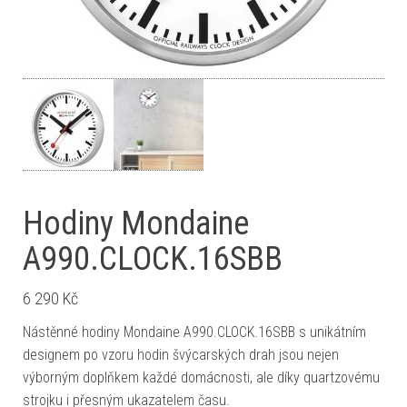
Hodiny Mondaine
A990.CLOCK.16SBB
6 290
Kč
Nástěnné hodiny Mondaine A990.CLOCK.16SBB s unikátním
designem po vzoru hodin švýcarských drah jsou nejen
výborným doplňkem každé domácnosti, ale díky quartzovému
strojku i přesným ukazatelem času.