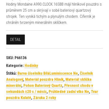
Hodiny Mondaine A990.CLOCK.16SBB májí hliníkové pouzdro s
průměrem 25 cm a skrývají v sobě bateriový quartzový
strojek. Ten vyniká tichým a plynulým chodem. Ciferník je
chráněn tvrzeným minerálním sklíčkem.
DETAIL
SKU:
P66136
Kategorie:
Hodinky
Štítků:
Barva číselníku BíláLuminiscence Ne
,
Číselník
Analogový
,
Materiál pouzdra Hliník
,
Materiál sklíčka
minerální
,
Pohon Bateriový Quartz
,
Přesnost chodu v
sekundách ±20 s / měsíc
,
Průhledné zadní víko Ne
,
Tvar
pouzdra Kulaté
,
Záruka 2 roky