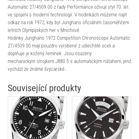
Automatic 27/4509.00 z řady Performance oživují styl 70. let
ve spojení s moderní technologií. V hodinkách můžeme najít
odkaz na rok 1972, kdy byl Junghans oficiálním časoměřičem
letních Olympijských her v Mnichově.
Hodinky Junghans 1972 Competition Chronoscope Automatic
27/4509.00 mají pouzdro vyrobené z ušlechtilé oceli a
doplňuje je kožený řemínek. Jsou osazeny
mechanickým strojkem J880.5 s automatickým nátahem, jenž
vychází ze známé švýcarské…
Související produkty