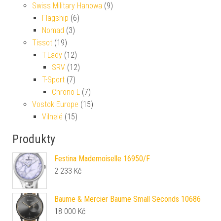
Swiss Military Hanowa
(9)
Flagship
(6)
Nomad
(3)
Tissot
(19)
T-Lady
(12)
SRV
(12)
T-Sport
(7)
Chrono L
(7)
Vostok Europe
(15)
Vilnelé
(15)
Produkty
Festina Mademoiselle 16950/F
2 233
Kč
Baume & Mercier Baume Small Seconds 10686
18 000
Kč