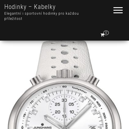
Hodinky – Kabelky
Elegantní i sportovní hodinky pro každou
příležitost
0