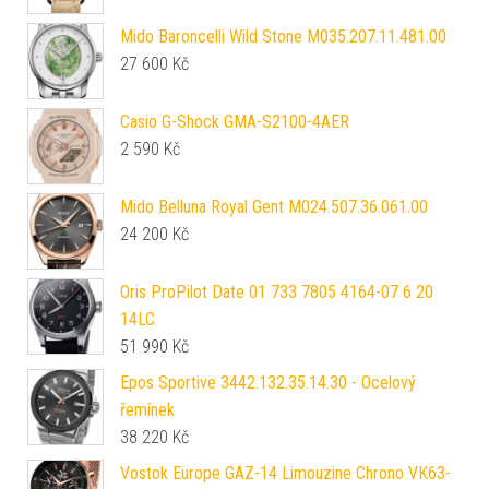
Mido Baroncelli Wild Stone M035.207.11.481.00
27 600
Kč
Casio G-Shock GMA-S2100-4AER
2 590
Kč
Mido Belluna Royal Gent M024.507.36.061.00
24 200
Kč
Oris ProPilot Date 01 733 7805 4164-07 6 20
14LC
51 990
Kč
Epos Sportive 3442.132.35.14.30 - Ocelový
řemínek
38 220
Kč
Vostok Europe GAZ-14 Limouzine Chrono VK63-