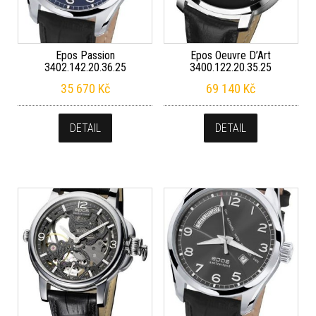
Epos Passion
Epos Oeuvre D’Art
3402.142.20.36.25
3400.122.20.35.25
35 670
Kč
69 140
Kč
DETAIL
DETAIL