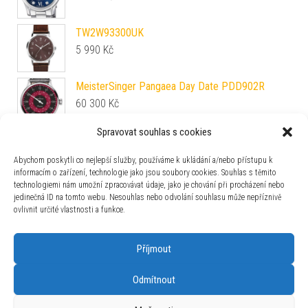
TW2W93300UK
5 990
Kč
MeisterSinger Pangaea Day Date PDD902R
60 300
Kč
Spravovat souhlas s cookies
Luminox XS.3581.SIS
13 690
Kč
Abychom poskytli co nejlepší služby, používáme k ukládání a/nebo přístupu k
informacím o zařízení, technologie jako jsou soubory cookies. Souhlas s těmito
technologiemi nám umožní zpracovávat údaje, jako je chování při procházení nebo
Mido Commander Gradient M021.407.11.411.00
jedinečná ID na tomto webu. Nesouhlas nebo odvolání souhlasu může nepříznivě
29 200
Kč
ovlivnit určité vlastnosti a funkce.
Příjmout
Odmítnout
Používáme WordPress (v češtině).
|
Šablona: Bulk Shop
| ACIT