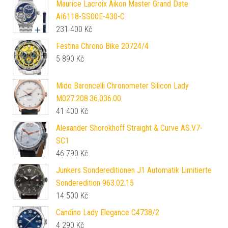
Maurice Lacroix Aikon Master Grand Date
AI6118-SS00E-430-C
231 400
Kč
Festina Chrono Bike 20724/4
5 890
Kč
Mido Baroncelli Chronometer Silicon Lady
M027.208.36.036.00
41 400
Kč
Alexander Shorokhoff Straight & Curve AS.V7-
SC1
46 790
Kč
Junkers Sondereditionen J1 Automatik Limitierte
Sonderedition 963.02.15
14 500
Kč
Candino Lady Elegance C4738/2
4 290
Kč