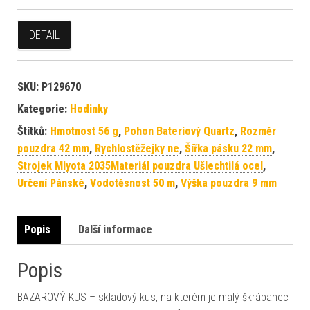
DETAIL
SKU:
P129670
Kategorie:
Hodinky
Štítků:
Hmotnost 56 g
,
Pohon Bateriový Quartz
,
Rozměr
pouzdra 42 mm
,
Rychlostěžejky ne
,
Šířka pásku 22 mm
,
Strojek Miyota 2035Materiál pouzdra Ušlechtilá ocel
,
Určení Pánské
,
Vodotěsnost 50 m
,
Výška pouzdra 9 mm
Popis
Další informace
Popis
BAZAROVÝ KUS – skladový kus, na kterém je malý škrábanec