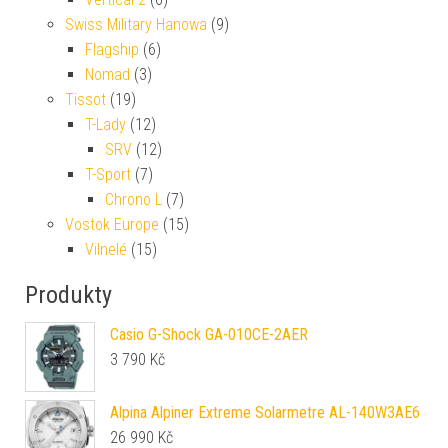
Swiss Military Hanowa
(9)
Flagship
(6)
Nomad
(3)
Tissot
(19)
T-Lady
(12)
SRV
(12)
T-Sport
(7)
Chrono L
(7)
Vostok Europe
(15)
Vilnelé
(15)
Produkty
Casio G-Shock GA-010CE-2AER
3 790
Kč
Alpina Alpiner Extreme Solarmetre AL-140W3AE6
26 990
Kč