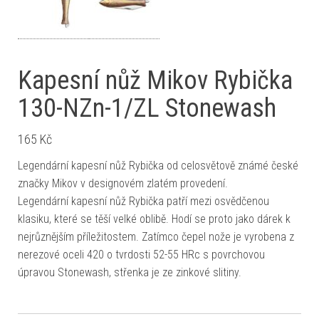
Kapesní nůž Mikov Rybička
130-NZn-1/ZL Stonewash
165
Kč
Legendární kapesní nůž Rybička od celosvětově známé české
značky Mikov v designovém zlatém provedení.
Legendární kapesní nůž Rybička patří mezi osvědčenou
klasiku, které se těší velké oblibě. Hodí se proto jako dárek k
nejrůznějším příležitostem. Zatímco čepel nože je vyrobena z
nerezové oceli 420 o tvrdosti 52-55 HRc s povrchovou
úpravou Stonewash, střenka je ze zinkové slitiny.