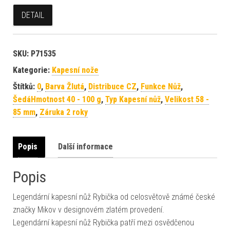
DETAIL
SKU:
P71535
Kategorie:
Kapesní nože
Štítků:
0
,
Barva Žlutá
,
Distribuce CZ
,
Funkce Nůž
,
ŠedáHmotnost 40 - 100 g
,
Typ Kapesní nůž
,
Velikost 58 -
85 mm
,
Záruka 2 roky
Popis
Další informace
Popis
Legendární kapesní nůž Rybička od celosvětově známé české
značky Mikov v designovém zlatém provedení.
Legendární kapesní nůž Rybička patří mezi osvědčenou