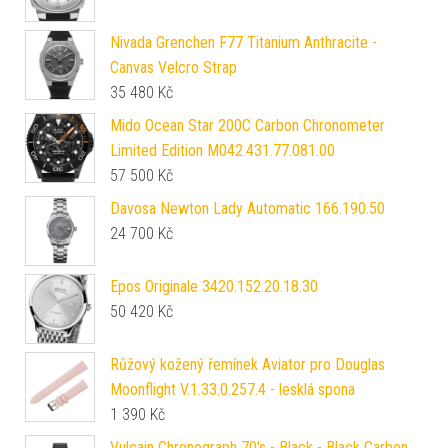
Nivada Grenchen F77 Titanium Anthracite -
Canvas Velcro Strap
35 480
Kč
Mido Ocean Star 200C Carbon Chronometer
Limited Edition M042.431.77.081.00
57 500
Kč
Davosa Newton Lady Automatic 166.190.50
24 700
Kč
Epos Originale 3420.152.20.18.30
50 420
Kč
Růžový kožený řemínek Aviator pro Douglas
Moonflight V.1.33.0.257.4 - lesklá spona
1 390
Kč
Vulcain Chronograph 70's - Black - Black Carbon