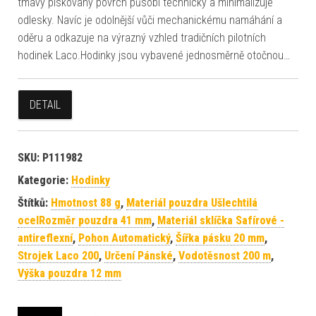
tmavý pískovaný povrch působí technicky a minimalizuje
odlesky. Navíc je odolnější vůči mechanickému namáhání a
oděru a odkazuje na výrazný vzhled tradičních pilotních
hodinek Laco.Hodinky jsou vybavené jednosměrně otočnou…
DETAIL
SKU:
P111982
Kategorie:
Hodinky
Štítků:
Hmotnost 88 g
,
Materiál pouzdra Ušlechtilá
ocelRozměr pouzdra 41 mm
,
Materiál sklíčka Safírové -
antireflexní
,
Pohon Automatický
,
Šířka pásku 20 mm
,
Strojek Laco 200
,
Určení Pánské
,
Vodotěsnost 200 m
,
Výška pouzdra 12 mm