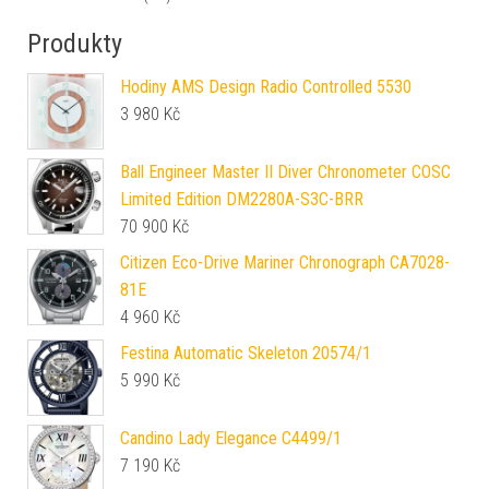
Produkty
Hodiny AMS Design Radio Controlled 5530
3 980
Kč
Ball Engineer Master II Diver Chronometer COSC
Limited Edition DM2280A-S3C-BRR
70 900
Kč
Citizen Eco-Drive Mariner Chronograph CA7028-
81E
4 960
Kč
Festina Automatic Skeleton 20574/1
5 990
Kč
Candino Lady Elegance C4499/1
7 190
Kč