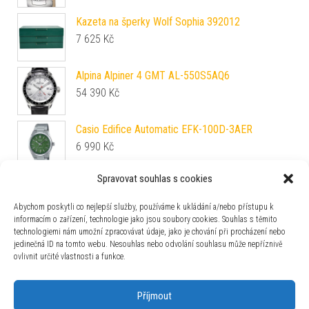
Kazeta na šperky Wolf Sophia 392012
7 625
Kč
Alpina Alpiner 4 GMT AL-550S5AQ6
54 390
Kč
Casio Edifice Automatic EFK-100D-3AER
6 990
Kč
Spravovat souhlas s cookies
Epos Passion 3401.132.20.15.25
34 140
Kč
Abychom poskytli co nejlepší služby, používáme k ukládání a/nebo přístupu k
informacím o zařízení, technologie jako jsou soubory cookies. Souhlas s těmito
technologiemi nám umožní zpracovávat údaje, jako je chování při procházení nebo
Vulcain Skindiver Nautique Bronze / Gray - Black
jedinečná ID na tomto webu. Nesouhlas nebo odvolání souhlasu může nepříznivě
Plain
ovlivnit určité vlastnosti a funkce.
52 700
Kč
Příjmout