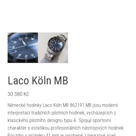
Laco Köln MB
30 380
Kč
Německé hodinky Laco Köln MB 862191.MB jsou moderní
interpretací tradičních pilotních hodinek, vycházejících z
klasického pilotního designu typu A. Spojují sportovní
charakter s estetikou profesionálních nástrojových hodinek.
Pouzdro o průměru 41 mm je vyrobené z nerezové oceli.