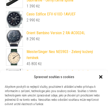
Submarine - černý/černá spona
1 390
Kč
Casio Edifice EFV-610D-1AVUEF
2 990
Kč
Orient Bambino Version 2 RA-AC0024L
8 290
Kč
MeisterSinger Neo NES903 - Zelený kožený
řemínek
45 800
Kč
Frederique Constant Classics Carrée Ladies
Spravovat souhlas s cookies
Quartz FC-200LBMC26B
24 490
Kč
Abychom poskytli co nejlepší služby, používáme k ukládání a/nebo přístupu k
informacím o zařízení, technologie jako jsou soubory cookies. Souhlas s těmito
Hodiny AMS Design Radio Controlled 5323
technologiemi nám umožní zpracovávat údaje, jako je chování při procházení nebo
6 320
Kč
jedinečná ID na tomto webu. Nesouhlas nebo odvolání souhlasu může nepříznivě
ovlivnit určité vlastnosti a funkce.