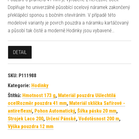
Doplňuje ho univerzálně působící ocelový náramek zakončený
překlápěcí sponou s bočním otevíráním. V případě této
modelové varianty je povrch pouzdra a náramku kartáčovaný
a působí tak čistě a moderně.Hodinky jsou vybavené…
DETAIL
SKU:
P111988
Kategorie:
Hodinky
Štítků:
Hmotnost 173 g
,
Materiál pouzdra Ušlechtilá
ocelRozměr pouzdra 41 mm
,
Materiál sklíčka Safírové -
antireflexní
,
Pohon Automatický
,
Šířka pásku 20 mm
,
Strojek Laco 200
,
Určení Pánské
,
Vodotěsnost 200 m
,
Výška pouzdra 12 mm