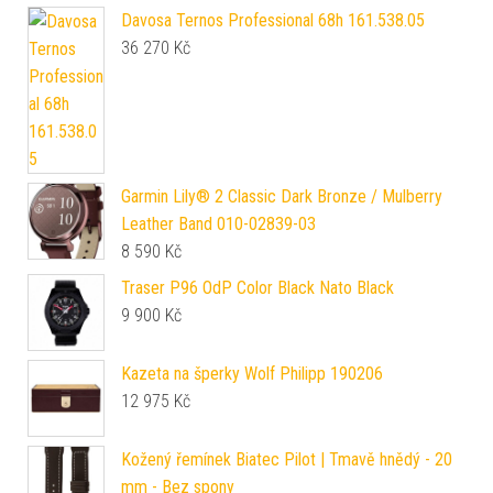
Davosa Ternos Professional 68h 161.538.05
36 270
Kč
Garmin Lily® 2 Classic Dark Bronze / Mulberry
Leather Band 010-02839-03
8 590
Kč
Traser P96 OdP Color Black Nato Black
9 900
Kč
Kazeta na šperky Wolf Philipp 190206
12 975
Kč
Kožený řemínek Biatec Pilot | Tmavě hnědý - 20
mm - Bez spony