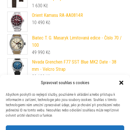
1 630
Kč
Orient Kamasu RA-AA0814R
10 490
Kč
Biatec T. G. Masaryk Limitovaná edice - Číslo 70 /
100
49 990
Kč
Nivada Grenchen F77 SST Blue MK2 Date - 38
mm - Velcro Strap
30 100
Kč
Spravovat souhlas s cookies
Casio G-Shock GG-B100X-1A3ER Mudmaster
9 990
Kč
Abychom poskytli co nejlepší služby, používáme k ukládání a/nebo přístupu k
informacím o zařízení, technologie jako jsou soubory cookies. Souhlas s těmito
technologiemi nám umožní zpracovávat údaje, jako je chování při procházení nebo
Festina Swiss Made 20025/2
jedinečná ID na tomto webu. Nesouhlas nebo odvolání souhlasu může nepříznivě
4 490
Kč
ovlivnit určité vlastnosti a funkce.