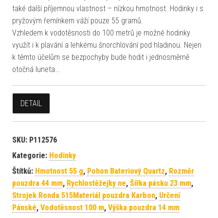
také další příjemnou vlastnost – nízkou hmotnost. Hodinky i s
pryžovým řemínkem váží pouze 55 gramů.
Vzhledem k vodotěsnosti do 100 metrů je možné hodinky
využít i k plavání a lehkému šnorchlování pod hladinou. Nejen
k těmto účelům se bezpochyby bude hodit i jednosměrně
otočná luneta…
DETAIL
SKU:
P112576
Kategorie:
Hodinky
Štítků:
Hmotnost 55 g
,
Pohon Bateriový Quartz
,
Rozměr
pouzdra 44 mm
,
Rychlostěžejky ne
,
Šířka pásku 23 mm
,
Strojek Ronda 515Materiál pouzdra Karbon
,
Určení
Pánské
,
Vodotěsnost 100 m
,
Výška pouzdra 14 mm