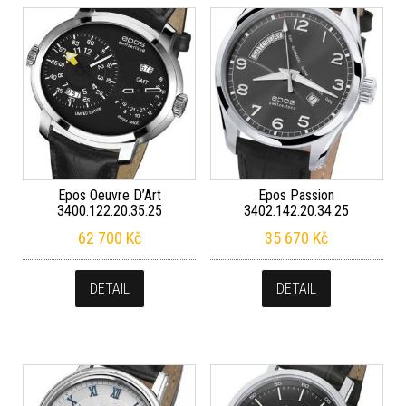
Epos Oeuvre D’Art
Epos Passion
3400.122.20.35.25
3402.142.20.34.25
62 700
Kč
35 670
Kč
DETAIL
DETAIL