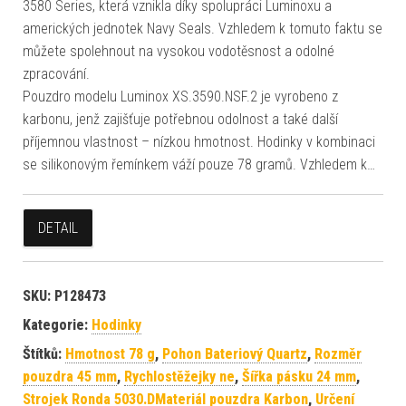
3580 Series, která vznikla díky spolupráci Luminoxu a
amerických jednotek Navy Seals. Vzhledem k tomuto faktu se
můžete spolehnout na vysokou vodotěsnost a odolné
zpracování.
Pouzdro modelu Luminox XS.3590.NSF.2 je vyrobeno z
karbonu, jenž zajišťuje potřebnou odolnost a také další
příjemnou vlastnost – nízkou hmotnost. Hodinky v kombinaci
se silikonovým řemínkem váží pouze 78 gramů. Vzhledem k…
DETAIL
SKU:
P128473
Kategorie:
Hodinky
Štítků:
Hmotnost 78 g
,
Pohon Bateriový Quartz
,
Rozměr
pouzdra 45 mm
,
Rychlostěžejky ne
,
Šířka pásku 24 mm
,
Strojek Ronda 5030.DMateriál pouzdra Karbon
,
Určení