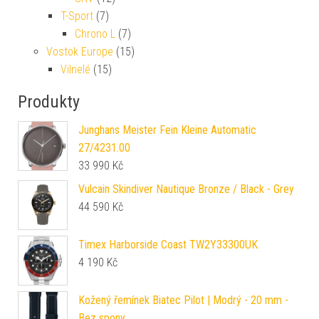
T-Sport
(7)
Chrono L
(7)
Vostok Europe
(15)
Vilnelé
(15)
Produkty
Junghans Meister Fein Kleine Automatic
27/4231.00
33 990
Kč
Vulcain Skindiver Nautique Bronze / Black - Grey
44 590
Kč
Timex Harborside Coast TW2Y33300UK
4 190
Kč
Kožený řemínek Biatec Pilot | Modrý - 20 mm -
Bez spony