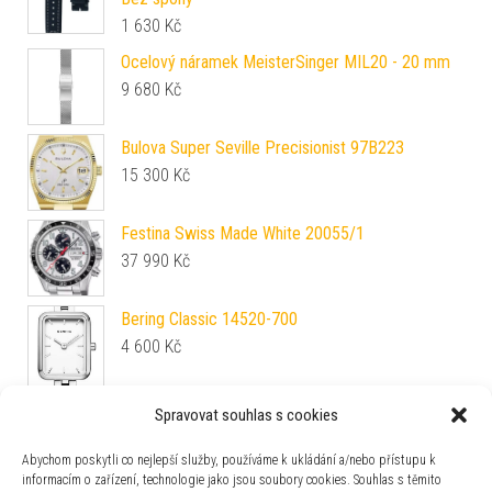
1 630
Kč
Ocelový náramek MeisterSinger MIL20 - 20 mm
9 680
Kč
Bulova Super Seville Precisionist 97B223
15 300
Kč
Festina Swiss Made White 20055/1
37 990
Kč
Bering Classic 14520-700
4 600
Kč
Spravovat souhlas s cookies
Tissot Lovely Round T140.009.36.091.00
8 740
Kč
Abychom poskytli co nejlepší služby, používáme k ukládání a/nebo přístupu k
informacím o zařízení, technologie jako jsou soubory cookies. Souhlas s těmito