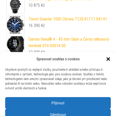
10 875
Kč
Tissot Seastar 1000 Chrono T120.417.11.041.01
16 390
Kč
Garmin Venu® 4 - 45 mm Slate a Černý silikonový
řemínek 010-03014-00
12 390
Kč
Spravovat souhlas s cookies
Garmin Venu® X1 Moss s nylonovým řemínkem
ComfortFit v barvě Moss 010-02980-03
Abychom poskytli co nejlepší služby, používáme k ukládání a/nebo přístupu k
16 990
Kč
informacím o zařízení, technologie jako jsou soubory cookies. Souhlas s těmito
technologiemi nám umožní zpracovávat údaje, jako je chování při procházení nebo
Epos Timeless 3426.132.22.20.25
jedinečná ID na tomto webu. Nesouhlas nebo odvolání souhlasu může nepříznivě
33 630
Kč
ovlivnit určité vlastnosti a funkce.
Příjmout
Odmítnout