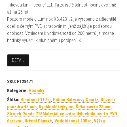
tritiovou luminiscencí LLT. Ta zajistí čitelnost hodinek ve tmě
až na 25 let.
Pouzdro modelu Luminox XS.4231.2 je vyrobeno z ušlechtilé
oceli s černým PVD zpracováním, jenž zajišťuje potřebnou
odolnost. Vzhledem k vodotěsnosti do 200 metrů je možné
hodinky využít i k hlubinnému potápění. K…
DETAIL
SKU:
P128471
Kategorie:
Hodinky
Štítků:
Hmotnost 117 g
,
Pohon Bateriový Quartz
,
Rozměr
pouzdra 45 mm
,
Rychlostěžejky ne
,
Šířka pásku 23 mm
,
Strojek Ronda 715Materiál pouzdra Ušlechtilá ocel s PVD
úpravou
,
Určení Pánské
,
Vodotěsnost 200 m
,
Výška