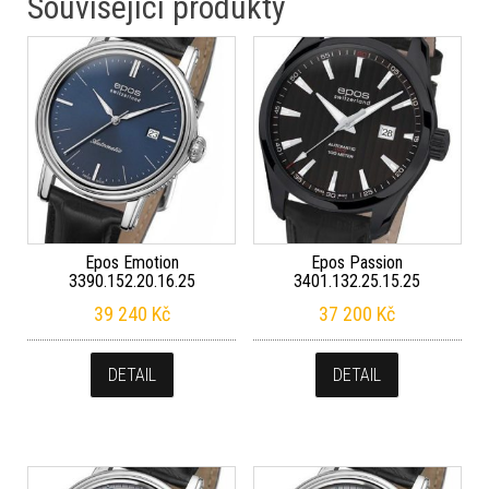
Související produkty
Epos Emotion
Epos Passion
3390.152.20.16.25
3401.132.25.15.25
39 240
Kč
37 200
Kč
DETAIL
DETAIL