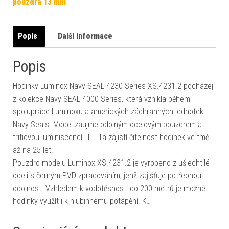
pouzdra 13 mm
Popis
Další informace
Popis
Hodinky Luminox Navy SEAL 4230 Series XS.4231.2 pocházejí
z kolekce Navy SEAL 4000 Series, která vznikla během
spolupráce Luminoxu a amerických záchranných jednotek
Navy Seals. Model zaujme odolným ocelovým pouzdrem a
tritiovou luminiscencí LLT. Ta zajistí čitelnost hodinek ve tmě
až na 25 let.
Pouzdro modelu Luminox XS.4231.2 je vyrobeno z ušlechtilé
oceli s černým PVD zpracováním, jenž zajišťuje potřebnou
odolnost. Vzhledem k vodotěsnosti do 200 metrů je možné
hodinky využít i k hlubinnému potápění. K…