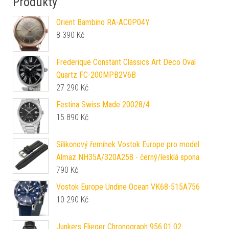
Produkty
Orient Bambino RA-AC0P04Y
8 390
Kč
Frederique Constant Classics Art Deco Oval
Quartz FC-200MPB2V6B
27 290
Kč
Festina Swiss Made 20028/4
15 890
Kč
Silikonový řemínek Vostok Europe pro model
Almaz NH35A/320A258 - černý/lesklá spona
790
Kč
Vostok Europe Undine Ocean VK68-515A756
10 290
Kč
Junkers Flieger Chronograph 956.01.02